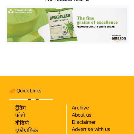
य
बि
ज़
ने
स
उ
द्यो
ग
ज
ग
त
Quick Links
वि
शे
ट्रेंडिंग
Archive
ष
About us
फोटो
ज्ञ
Disclaimer
वीडियो
रा
Advertise with us
इंफ़ोग्राफ़िक