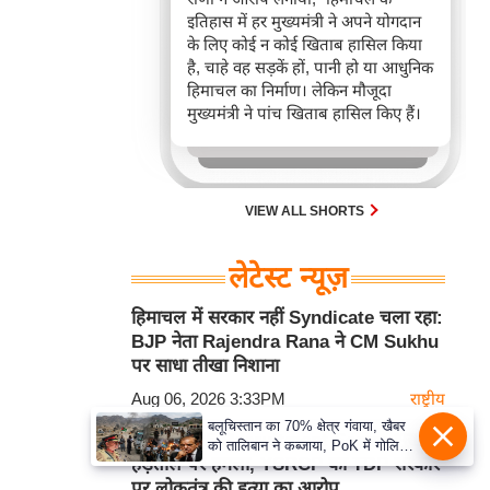
इतिहास में हर मुख्यमंत्री ने अपने योगदान
के लिए कोई न कोई खिताब हासिल किया
है, चाहे वह सड़कें हों, पानी हो या आधुनिक
हिमाचल का निर्माण। लेकिन मौजूदा
मुख्यमंत्री ने पांच खिताब हासिल किए हैं।
VIEW ALL SHORTS
लेटेस्ट न्यूज़
हिमाचल में सरकार नहीं Syndicate चला रहा:
BJP नेता Rajendra Rana ने CM Sukhu
पर साधा तीखा निशाना
Aug 06, 2026 3:33PM
राष्ट्रीय
बलूचिस्तान का 70% क्षेत्र गंवाया, खैबर
DSC-2025 Recruitment Scam: भूख
को तालिबान ने कब्जाया, PoK में गोलियों
हड़ताल पर हमला, YSRCP का TDP सरकार
से आवाज को दबाया, किस पाकिस्तान पर
हुकूमत कर रहे मुनीर-शहबाज?
पर लोकतंत्र की हत्या का आरोप