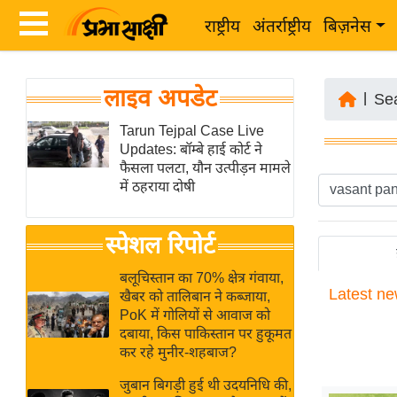
राष्ट्रीय
अंतर्राष्ट्रीय
बिज़नेस
Latest
ता
लाइव अपडेट
News
|
Se
ज़ा
in
Tarun Tejpal Case Live
ख
Updates: बॉम्बे हाई कोर्ट ने
Hindi
ब
फैसला पलटा, यौन उत्पीड़न मामले
र
में ठहराया दोषी
Hindi
राष्ट्रीय
News
स्पेशल रिपोर्ट
अंतर्राष्ट्रीय
Live
बिज़नेस
बलूचिस्तान का 70% क्षेत्र गंवाया,
Latest
ne
उद्योग
खैबर को तालिबान ने कब्जाया,
Breaking
PoK में गोलियों से आवाज को
जगत
News in
दबाया, किस पाकिस्तान पर हुकूमत
विशेषज्ञ
Hindi
कर रहे मुनीर-शहबाज?
राय
जुबान बिगड़ी हुई थी उदयनिधि की,