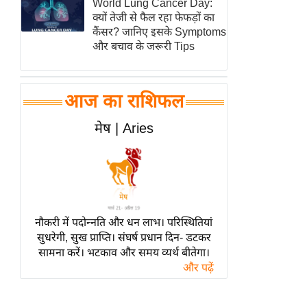
World Lung Cancer Day:
हॉलीवुड
क्यों तेजी से फैल रहा फेफड़ों का
फिल्म समीक्षा
कैंसर? जानिए इसके Symptoms
और बचाव के जरूरी Tips
Breaking
News
लाइफस्टाइल
आज का राशिफल
टेक्नॉलॉजी
मेष | Aries
ब्यूटी/फैशन
घरेलू नुस्खे
पर्यटन स्थल
फिटनेस मंत्रा
रिलेशनशिप
नौकरी में पदोन्नति और धन लाभ। परिस्थितियां
सुधरेगी, सुख प्राप्ति। संघर्ष प्रधान दिन- डटकर
राजनीति
सामना करें। भटकाव और समय व्यर्थ बीतेगा।
विश्लेषण
और पढ़ें
समसामयिक
मातृभूमि