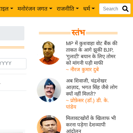
टाइल
मनोरंजन जगत
राजनीति
धर्म
स्तंभ
MP में कुशवाहा वोट बैंक की
ताकत के आगे झुकी BJP,
'गुलाटी' बयान के लिए तोमर
को मांगनी पड़ी माफी
~ नीरज कुमार दुबे
अब शिवाजी, चंद्रशेखर
ो
आज़ाद, भगत सिंह जैसे लोग
क्यों नहीं मिलते?
~ प्रोफ़ेसर (डॉ.) डी. के.
पांडेय
मिलावटखोरों के खिलाफ भी
करना पड़ेगा देशव्यापी
आंदोलन