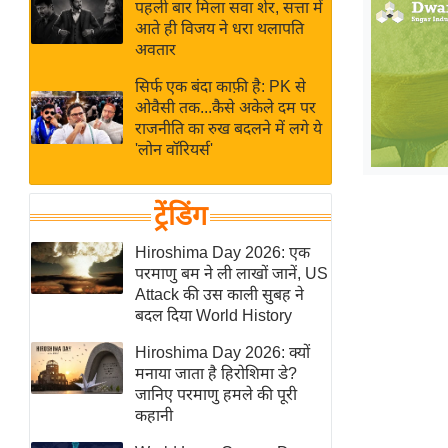
बजट
Hindi
पहली बार मिला सवा शेर, सत्ता में
आते ही विजय ने धरा थलापति
खेल
News
अवतार
क्रिकेट
सिर्फ एक बंदा काफ़ी है: PK से
Hindi
IPL
ओवैसी तक...कैसे अकेले दम पर
Videos
2026
राजनीति का रुख बदलने में लगे ये
'लोन वॉरियर्स'
क्राइम
ई-पेपर
ट्रेंडिंग
मिसाल बेमिसाल
शख्सियत
Hiroshima Day 2026: एक
परमाणु बम ने ली लाखों जानें, US
यंग इंडिया
Attack की उस काली सुबह ने
साहित्य जगत
बदल दिया World History
ऑटो वर्ल्ड
Hiroshima Day 2026: क्यों
न्यूज ब्रीफ
मनाया जाता है हिरोशिमा डे?
जानिए परमाणु हमले की पूरी
मनोरंजन जगत
कहानी
बॉलीवुड