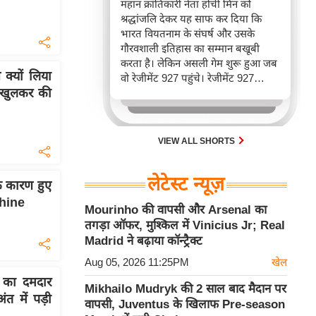
महान क्रांतिकारी नेता होची मिन को
श्रद्धांजलि देकर यह साफ कर दिया कि
भारत वियतनाम के संघर्ष और उसके
गौरवशाली इतिहास का सम्मान बखूबी
करता है। लेकिन असली गेम शुरू हुआ जब
क्यों लिया
वो रेजीमेंट 927 पहुंचे। रेजीमेंट 927
पर खुलकर की
वियतनाम की वायुसेना की रीड है। यहां
एयर चीफ ने सीधे वियतनामी फाइटर
पायलट से बातचीत की। वियतनाम भी सुई
30 एम के भी उड़ाता है और भारत के पास
VIEW ALL SHORTS
इसका सबसे बड़ा बेड़ा है।
लेटेस्ट न्यूज़
 कारण हुए
chine
Mourinho की वापसी और Arsenal का
तगड़ा ऑफर, मुश्किल में Vinicius Jr; Real
Madrid ने बढ़ाया कॉन्ट्रैक्ट
Aug 05, 2026 11:25PM
खेल
का दमदार
Mikhailo Mudryk की 2 साल बाद मैदान पर
त में पड़ी
वापसी, Juventus के खिलाफ Pre-season