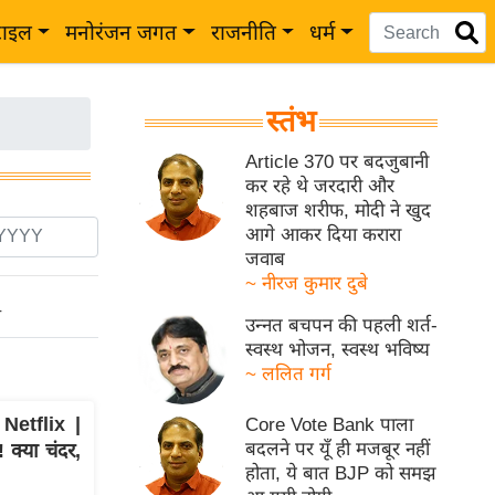
टाइल
मनोरंजन जगत
राजनीति
धर्म
स्तंभ
Article 370 पर बदजुबानी
कर रहे थे जरदारी और
शहबाज शरीफ, मोदी ने खुद
आगे आकर दिया करारा
जवाब
~ नीरज कुमार दुबे
ो
उन्नत बचपन की पहली शर्त-
स्वस्थ भोजन, स्वस्थ भविष्य
~ ललित गर्ग
etflix |
Core Vote Bank पाला
बदलने पर यूँ ही मजबूर नहीं
 क्या चंदर,
होता, ये बात BJP को समझ