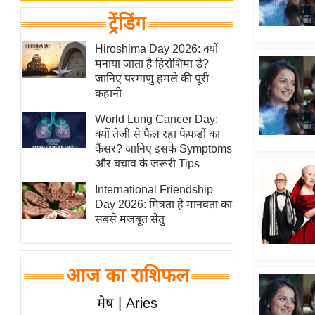
बजट
Hindi
ट्रेंडिंग
खेल
News
क्रिकेट
Hiroshima Day 2026: क्यों
Hindi
मनाया जाता है हिरोशिमा डे?
IPL
जानिए परमाणु हमले की पूरी
Videos
2026
कहानी
क्राइम
World Lung Cancer Day:
ई-पेपर
क्यों तेजी से फैल रहा फेफड़ों का
कैंसर? जानिए इसके Symptoms
मिसाल बेमिसाल
और बचाव के जरूरी Tips
शख्सियत
International Friendship
यंग इंडिया
Day 2026: मित्रता है मानवता का
साहित्य जगत
सबसे मजबूत सेतु
ऑटो वर्ल्ड
न्यूज ब्रीफ
आज का राशिफल
मनोरंजन जगत
मेष | Aries
बॉलीवुड