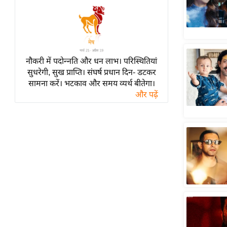
हॉलीवुड
फिल्म समीक्षा
Breaking
News
नौकरी में पदोन्नति और धन लाभ। परिस्थितियां
लाइफस्टाइल
सुधरेगी, सुख प्राप्ति। संघर्ष प्रधान दिन- डटकर
टेक्नॉलॉजी
सामना करें। भटकाव और समय व्यर्थ बीतेगा।
और पढ़ें
ब्यूटी/फैशन
घरेलू नुस्खे
पर्यटन स्थल
फिटनेस मंत्रा
रिलेशनशिप
राजनीति
विश्लेषण
समसामयिक
मातृभूमि