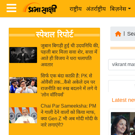
राष्ट्रीय
अंतर्राष्ट्रीय
बिज़नेस
Latest
ता
स्पेशल रिपोर्ट
News
|
Se
ज़ा
in
ख
जुबान बिगड़ी हुई थी उदयनिधि की,
Hindi
पहली बार मिला सवा शेर, सत्ता में
ब
आते ही विजय ने धरा थलापति
र
अवतार
Hindi
राष्ट्रीय
सिर्फ एक बंदा काफ़ी है: PK से
News
अंतर्राष्ट्रीय
ओवैसी तक...कैसे अकेले दम पर
Live
राजनीति का रुख बदलने में लगे ये
बिज़नेस
'लोन वॉरियर्स'
Latest
ne
उद्योग
Breaking
Chai Par Sameeksha: PM
जगत
News in
ने गाली देने वालों को किया माफ,
विशेषज्ञ
क्या Gen Z भी अब मोदी मोदी के
Hindi
नारे लगाएंगे?
राय