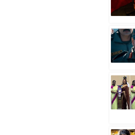
स्तंभ
एम.
आर.
आई.
चाय पर
समीक्षा
धर्म
ज्योतिष
प्रभु
महिमा/
धर्मस्थल
व्रत
त्योहार
राशिफल
विशेष