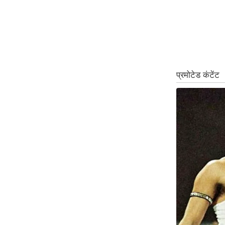
ऑडियो
इंफ़ोग्राफ़िक
राज्यों से
शहरों से
वेब स्टोरी
कार्टून
Short
Videos
iOS App
About us
Contact Editor
Advertise
Privacy Policy
Grievance
Redressal