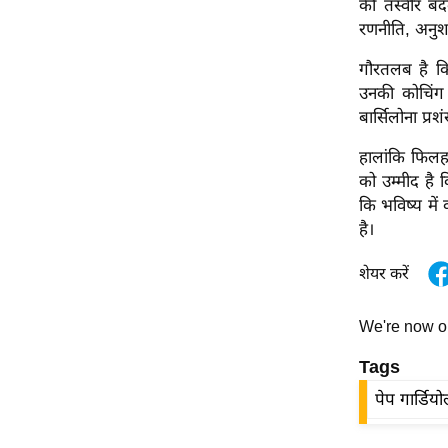
की तस्वीर बद
विश्लेषण
रणनीति, अनु
ट्रेंडिंग
गौरतलब है कि
Q
उनकी कोचिंग 
u
बार्सिलोना प्र
i
हालांकि फिलह
c
को उम्मीद है 
k
कि भविष्य में
L
है।
i
n
शेयर करें
k
s
We're now 
विधानसभा
Tags
चुनाव
पेप गार्डियो
फोटो
वीडियो