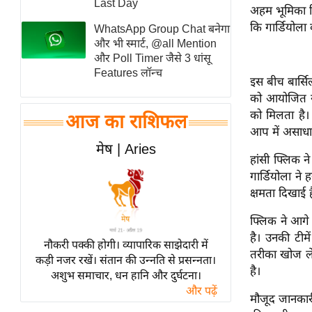
Last Day
अहम भूमिका नि
स्तंभ
कि गार्डियोल
WhatsApp Group Chat बनेगा
एम.
और भी स्मार्ट, @all Mention
आर.
और Poll Timer जैसे 3 धांसू
Features लॉन्च
आई.
इस बीच बार्सि
चाय पर
को आयोजित संव
को मिलता है। 
समीक्षा
आज का राशिफल
आप में असाधा
धर्म
मेष | Aries
ज्योतिष
हांसी फ्लिक ने
गार्डियोला ने
प्रभु
क्षमता दिखाई ह
महिमा/
धर्मस्थल
फ्लिक ने आगे
है। उनकी टीम
व्रत
नौकरी पक्की होगी। व्यापारिक साझेदारी में
तरीका खोज लेत
त्योहार
कड़ी नजर रखें। संतान की उन्नति से प्रसन्नता।
है।
अशुभ समाचार, धन हानि और दुर्घटना।
राशिफल
और पढ़ें
मौजूद जानकारी
विशेष