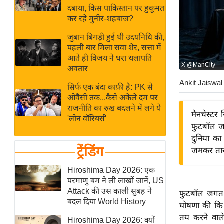
बजट
Hindi
दबाया, किस पाकिस्तान पर हुकूमत
खेल
News
कर रहे मुनीर-शहबाज?
क्रिकेट
जुबान बिगड़ी हुई थी उदयनिधि की,
Hindi
IPL
पहली बार मिला सवा शेर, सत्ता में
आते ही विजय ने धरा थलापति
Videos
2026
X @ManCity
अवतार
क्राइम
Ankit Jaiswal
सिर्फ एक बंदा काफ़ी है: PK से
ई-पेपर
ओवैसी तक...कैसे अकेले दम पर
मिसाल बेमिसाल
राजनीति का रुख बदलने में लगे ये
मैनचेस्टर
'लोन वॉरियर्स'
शख्सियत
फुटबॉल जग
यंग इंडिया
दुनिया का
ट्रेंडिंग
जमकर तार
साहित्य जगत
ऑटो वर्ल्ड
Hiroshima Day 2026: एक
परमाणु बम ने ली लाखों जानें, US
न्यूज ब्रीफ
Attack की उस काली सुबह ने
फुटबॉल जगत म
मनोरंजन जगत
बदल दिया World History
घोषणा की कि 
बॉलीवुड
तय करने वाले
Hiroshima Day 2026: क्यों