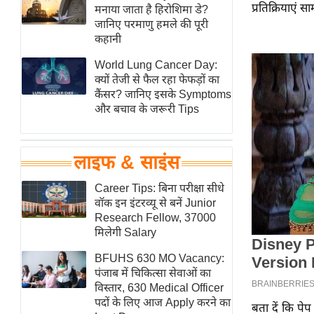
प्रतिक्रियाएं स
हॉलीवुड
मनाया जाता है हिरोशिमा डे?
जानिए परमाणु हमले की पूरी
फिल्म समीक्षा
कहानी
Breaking
World Lung Cancer Day:
News
क्यों तेजी से फैल रहा फेफड़ों का
लाइफस्टाइल
कैंसर? जानिए इसके Symptoms
और बचाव के जरूरी Tips
टेक्नॉलॉजी
ब्यूटी/फैशन
घरेलू नुस्खे
लाइफ & साइंस
पर्यटन स्थल
Career Tips: बिना परीक्षा सीधे
फिटनेस मंत्रा
वॉक इन इंटरव्यू से बनें Junior
Research Fellow, 37000
रिलेशनशिप
मिलेगी Salary
राजनीति
BFUHS 630 MO Vacancy:
विश्लेषण
पंजाब में चिकित्सा सेवाओं का
समसामयिक
विस्तार, 630 Medical Officer
पदों के लिए आज Apply करने का
बता दें कि पेप
मातृभूमि