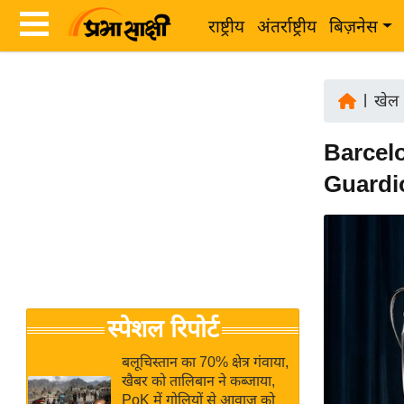
राष्ट्रीय
अंतर्राष्ट्रीय
बिज़नेस
Latest
ता
News
|
खेल
ज़ा
in
ख
Barcelo
Hindi
ब
Guardiola
र
Hindi
राष्ट्रीय
News
अंतर्राष्ट्रीय
Live
बिज़नेस
उद्योग
Breaking
स्पेशल रिपोर्ट
जगत
News in
विशेषज्ञ
Hindi
बलूचिस्तान का 70% क्षेत्र गंवाया,
राय
खैबर को तालिबान ने कब्जाया,
PoK में गोलियों से आवाज को