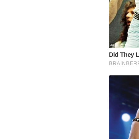
Code Of Ethics
RSS
Our Team
Expert Panel
Loksabhachunav
Android App