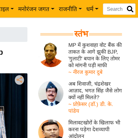
टाइल
मनोरंजन जगत
राजनीति
धर्म
स्तंभ
MP में कुशवाहा वोट बैंक की
p
ताकत के आगे झुकी BJP,
'गुलाटी' बयान के लिए तोमर
को मांगनी पड़ी माफी
~ नीरज कुमार दुबे
अब शिवाजी, चंद्रशेखर
आज़ाद, भगत सिंह जैसे लोग
क्यों नहीं मिलते?
~ प्रोफ़ेसर (डॉ.) डी. के.
पांडेय
मिलावटखोरों के खिलाफ भी
करना पड़ेगा देशव्यापी
आंदोलन