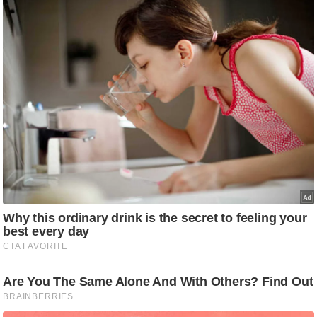
ड
हॉ
ली
वु
ड
फि
ल्म
स
मी
क्षा
B
r
e
a
k
i
n