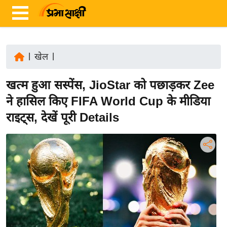
|
खेल
|
ता
खत्म हुआ सस्पेंस, JioStar को पछाड़कर Zee
ज़ा
ख
ने हासिल किए FIFA World Cup के मीडिया
ब
राइट्स, देखें पूरी Details
र
रा
ष्ट्री
य
अं
त
र्रा
ष्ट्री