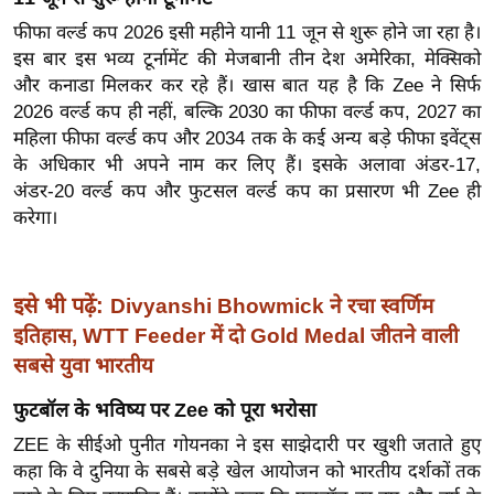
इ
फीफा वर्ल्ड कप 2026 इसी महीने यानी 11 जून से शुरू होने जा रहा है।
म
इस बार इस भव्य टूर्नामेंट की मेजबानी तीन देश अमेरिका, मेक्सिको
और कनाडा मिलकर कर रहे हैं। खास बात यह है कि Zee ने सिर्फ
ई
2026 वर्ल्ड कप ही नहीं, बल्कि 2030 का फीफा वर्ल्ड कप, 2027 का
-
महिला फीफा वर्ल्ड कप और 2034 तक के कई अन्य बड़े फीफा इवेंट्स
पे
के अधिकार भी अपने नाम कर लिए हैं। इसके अलावा अंडर-17,
प
अंडर-20 वर्ल्ड कप और फुटसल वर्ल्ड कप का प्रसारण भी Zee ही
र
करेगा।
मि
सा
ल
इसे भी पढ़ें:
Divyanshi Bhowmick ने रचा स्वर्णिम
इतिहास, WTT Feeder में दो Gold Medal जीतने वाली
बे
सबसे युवा भारतीय
मि
फुटबॉल के भविष्य पर Zee को पूरा भरोसा
सा
ल
ZEE के सीईओ पुनीत गोयनका ने इस साझेदारी पर खुशी जताते हुए
कहा कि वे दुनिया के सबसे बड़े खेल आयोजन को भारतीय दर्शकों तक
श