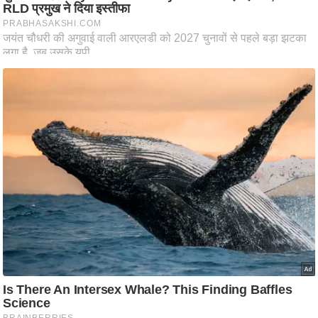
ति
ष
प्र
भु
म
हि
मा
/
ध
र्म
स्थ
ल
व्र
त
त्यो
हा
र