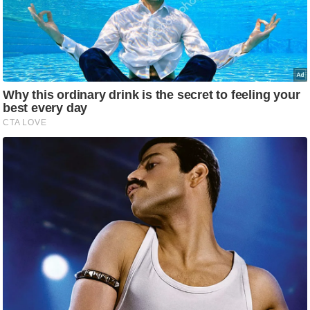
ष
ण
स
म
सा
म
यि
क
मा
तृ
भू
मि
स्तं
भ
ए
म
.