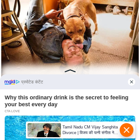
e
r
t
i
s
e
P
r
i
v
प्रमोटेड कंटेंट
a
c
Why this ordinary drink is the secret to feeling
y
your best every day
P
CTA LOVE
o
l
Tamil Nadu CM Vijay Sanghita
i
Divorce | विजय की पत्नी संगीता ने
वापस ली तलाक की अर्जी, कोर्ट ने