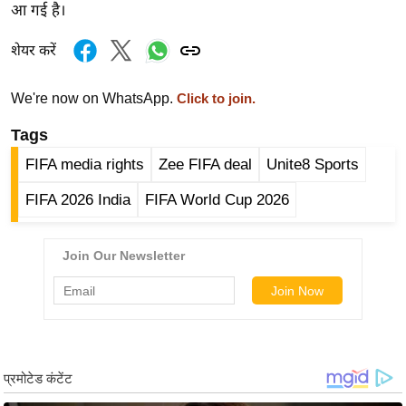
आ गई है।
र्ल्ड
न्यू
शेयर करें
ज
ब्री
We're now on WhatsApp.
Click to join.
फ
Tags
म
FIFA media rights
Zee FIFA deal
Unite8 Sports
नो
रं
FIFA 2026 India
FIFA World Cup 2026
ज
न
ज
ग
त
बॉ
ली
वु