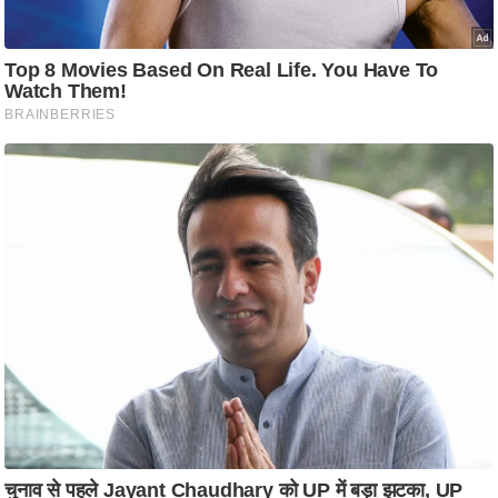
आ
र
.
आ
ई
.
चा
य
प
र
स
मी
क्षा
ध
र्म
ज्यो