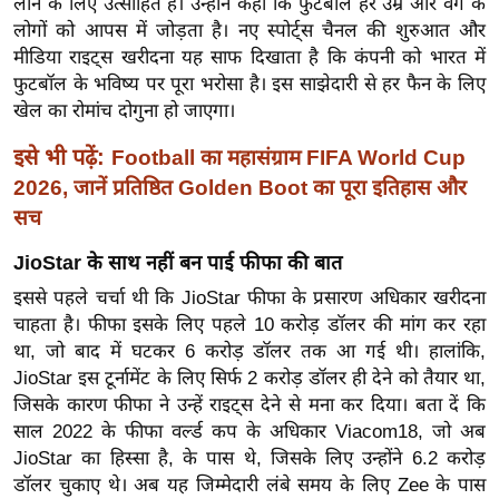
लाने के लिए उत्साहित हैं। उन्होंने कहा कि फुटबॉल हर उम्र और वर्ग के
ख्सि
लोगों को आपस में जोड़ता है। नए स्पोर्ट्स चैनल की शुरुआत और
य
मीडिया राइट्स खरीदना यह साफ दिखाता है कि कंपनी को भारत में
त
फुटबॉल के भविष्य पर पूरा भरोसा है। इस साझेदारी से हर फैन के लिए
यं
खेल का रोमांच दोगुना हो जाएगा।
ग
इसे भी पढ़ें:
Football का महासंग्राम FIFA World Cup
इं
2026, जानें प्रतिष्ठित Golden Boot का पूरा इतिहास और
डि
सच
या
सा
JioStar के साथ नहीं बन पाई फीफा की बात
हि
इससे पहले चर्चा थी कि JioStar फीफा के प्रसारण अधिकार खरीदना
त्य
चाहता है। फीफा इसके लिए पहले 10 करोड़ डॉलर की मांग कर रहा
ज
था, जो बाद में घटकर 6 करोड़ डॉलर तक आ गई थी। हालांकि,
ग
JioStar इस टूर्नामेंट के लिए सिर्फ 2 करोड़ डॉलर ही देने को तैयार था,
त
जिसके कारण फीफा ने उन्हें राइट्स देने से मना कर दिया। बता दें कि
ऑ
साल 2022 के फीफा वर्ल्ड कप के अधिकार Viacom18, जो अब
JioStar का हिस्सा है, के पास थे, जिसके लिए उन्होंने 6.2 करोड़
टो
डॉलर चुकाए थे। अब यह जिम्मेदारी लंबे समय के लिए Zee के पास
व