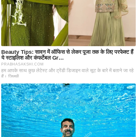
ट
ने
स
मं
त्रा
रि
ले
श
न
शि
प
रा
ज
नी
ति
वि
श्ले