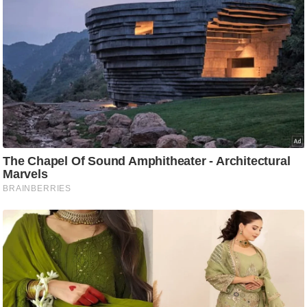
/
फै
श
न
घ
रे
लू
नु
स्खे
प
र्य
ट
न
स्थ
ल
फि