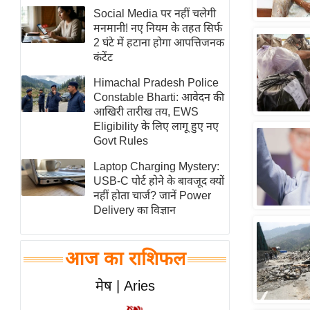
विश्लेषण
Social Media पर नहीं चलेगी
ट्रेंडिंग
मनमानी! नए नियम के तहत सिर्फ
2 घंटे में हटाना होगा आपत्तिजनक
कंटेंट
Q
u
Himachal Pradesh Police
i
Constable Bharti: आवेदन की
आखिरी तारीख तय, EWS
c
Eligibility के लिए लागू हुए नए
k
Govt Rules
L
i
Laptop Charging Mystery:
n
USB-C पोर्ट होने के बावजूद क्यों
नहीं होता चार्ज? जानें Power
k
Delivery का विज्ञान
s
विधानसभा
आज का राशिफल
चुनाव
फोटो
मेष | Aries
वीडियो