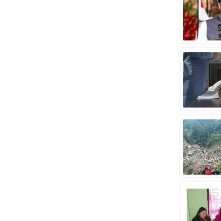
Code Of Ethics
RSS
Our Team
Expert Panel
Loksabhachunav
Android App