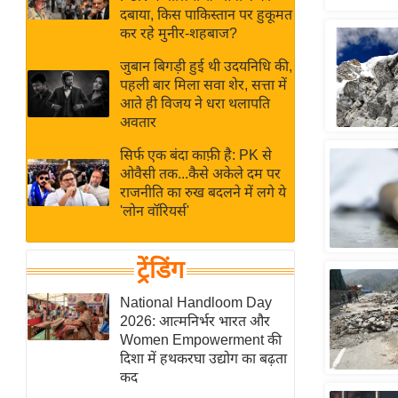
बजट
Hindi
दबाया, किस पाकिस्तान पर हुकूमत
खेल
News
कर रहे मुनीर-शहबाज?
क्रिकेट
जुबान बिगड़ी हुई थी उदयनिधि की,
Hindi
IPL
पहली बार मिला सवा शेर, सत्ता में
आते ही विजय ने धरा थलापति
Videos
2026
अवतार
क्राइम
सिर्फ एक बंदा काफ़ी है: PK से
ई-पेपर
ओवैसी तक...कैसे अकेले दम पर
मिसाल बेमिसाल
राजनीति का रुख बदलने में लगे ये
'लोन वॉरियर्स'
शख्सियत
यंग इंडिया
ट्रेंडिंग
साहित्य जगत
ऑटो वर्ल्ड
National Handloom Day
2026: आत्मनिर्भर भारत और
न्यूज ब्रीफ
Women Empowerment की
मनोरंजन जगत
दिशा में हथकरघा उद्योग का बढ़ता
कद
बॉलीवुड