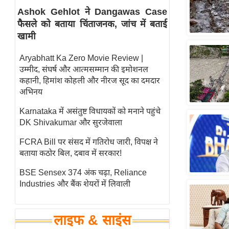
Ashok Gehlot ने Dangawas Case
स्तंभ
फैसले को बताया चिंताजनक, जांच में बताई
एम.
खामी
आर.
आई.
Aryabhatt Ka Zero Movie Review |
उम्मीद, संघर्ष और आत्मसम्मान की इमोशनल
चाय पर
कहानी, हिमांश कोहली और नीरज सूद का दमदार
समीक्षा
अभिनय
धर्म
Karnataka में असंतुष्ट विधायकों को मनाने पहुंचे
ज्योतिष
DK Shivakumar और सुरजेवाला
प्रभु
FCRA Bill पर संसद में गतिरोध जारी, विपक्ष ने
महिमा/
बताया कठोर बिल, दबाव में सरकार!
धर्मस्थल
BSE Sensex 374 अंक चढ़ा, Reliance
व्रत
Industries और बैंक शेयरों में लिवाली
त्योहार
राशिफल
लाइफ & साइंस
विशेष