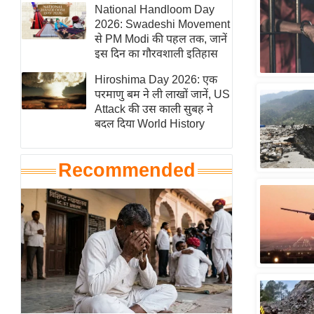
हॉलीवुड
National Handloom Day
2026: Swadeshi Movement
फिल्म समीक्षा
से PM Modi की पहल तक, जानें
Breaking
इस दिन का गौरवशाली इतिहास
News
Hiroshima Day 2026: एक
लाइफस्टाइल
परमाणु बम ने ली लाखों जानें, US
Attack की उस काली सुबह ने
टेक्नॉलॉजी
बदल दिया World History
ब्यूटी/फैशन
घरेलू नुस्खे
Recommended
पर्यटन स्थल
फिटनेस मंत्रा
रिलेशनशिप
राजनीति
विश्लेषण
समसामयिक
मातृभूमि