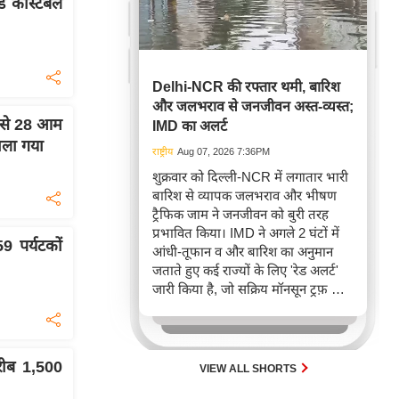
ड कांस्टेबल
Delhi-NCR की रफ्तार थमी, बारिश
और जलभराव से जनजीवन अस्त-व्यस्त;
 फंसे 28 आम
IMD का अलर्ट
काला गया
राष्ट्रीय
Aug 07, 2026 7:36PM
शुक्रवार को दिल्ली-NCR में लगातार भारी
बारिश से व्यापक जलभराव और भीषण
ट्रैफिक जाम ने जनजीवन को बुरी तरह
प्रभावित किया। IMD ने अगले 2 घंटों में
9 पर्यटकों
आंधी-तूफान व और बारिश का अनुमान
जताते हुए कई राज्यों के लिए 'रेड अलर्ट'
जारी किया है, जो सक्रिय मॉनसून ट्रफ़ और
चक्रवाती हवाओं के घेरे का परिणाम है,
जिससे यातायात बाधित होने के साथ-साथ
सफदरजंग अस्पताल में भी जलभराव की
स्थिति बनी।
रीब 1,500
VIEW ALL SHORTS