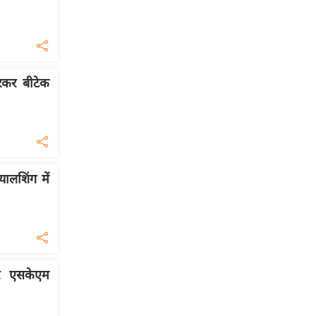
रकर बीटेक
यालशिंग में
र एसकेएम