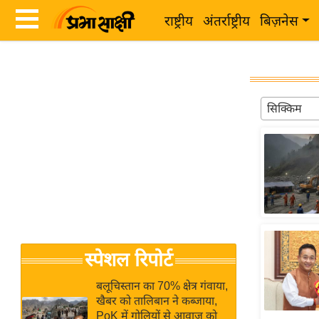
राष्ट्रीय
अंतर्राष्ट्रीय
बिज़नेस
Latest
ता
News
ज़ा
in
ख
सिक्किम
Hindi
ब
र
Hindi
राष्ट्रीय
News
अंतर्राष्ट्रीय
Live
बिज़नेस
उद्योग
Breaking
स्पेशल रिपोर्ट
जगत
News in
विशेषज्ञ
Hindi
बलूचिस्तान का 70% क्षेत्र गंवाया,
राय
खैबर को तालिबान ने कब्जाया,
PoK में गोलियों से आवाज को