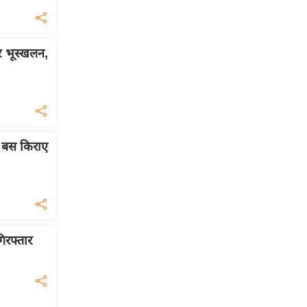
र भूस्खलन,
ए बस किराए
िरफ्तार