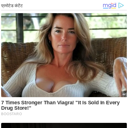
/
फै
श
न
घ
रे
लू
नु
स्खे
प
र्य
ट
न
स्थ
ल
फि