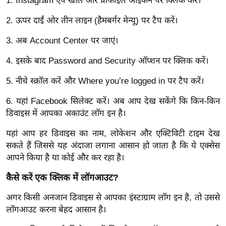
1. Instagram ऐप खोलें और प्रोफाइल आइकन पर क्लिक करें।
र्ल्ड
2. ऊपर दाईं ओर तीन लाइन (हैमबर्गर मेन्यू) पर टैप करें।
न्यू
ज
3. अब Account Center पर जाएं।
ब्री
4. इसके बाद Password and Security ऑप्शन पर क्लिक करें।
फ
म
5. नीचे स्क्रॉल करें और Where you’re logged in पर टैप करें।
नो
6. यहां Facebook सिलेक्ट करें। अब आप देख सकेंगे कि किन-किन
रं
डिवाइस में आपका अकाउंट लॉग इन है।
ज
न
यहां आप हर डिवाइस का नाम, लोकेशन और एक्टिविटी टाइम देख
ज
सकते हैं जिससे यह अंदाजा लगाना आसान हो जाता है कि ये एक्सेस
ग
आपने किया है या कोई और कर रहा है।
त
कैसे करें एक क्लिक में लॉगआउट?
बॉ
अगर किसी अनजान डिवाइस से आपका इंस्टाग्राम लॉग इन है, तो उससे
ली
लॉगआउट करना बेहद आसान है।
वु