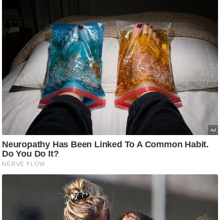
ट
ने
स
मं
त्रा
रि
ले
श
न
शि
प
रा
ज
नी
ति
वि
श्ले