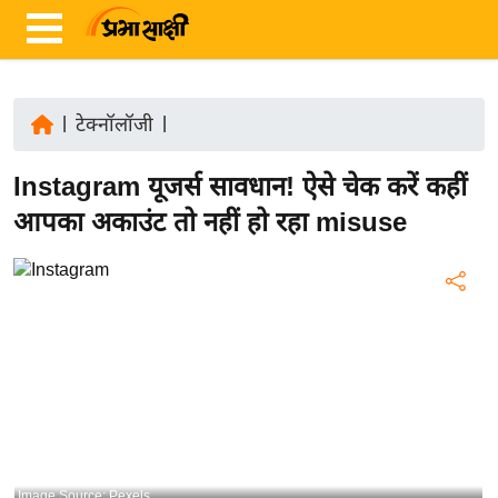
|
टेक्नॉलॉजी
|
ता
Instagram यूजर्स सावधान! ऐसे चेक करें कहीं
ज़ा
ख
आपका अकाउंट तो नहीं हो रहा misuse
ब
र
रा
ष्ट्री
य
अं
त
र्रा
ष्ट्री
Image Source: Pexels