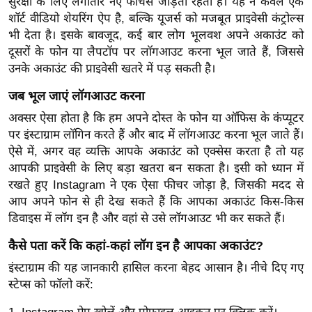
सुरक्षा के लिए लगातार नए फीचर्स जोड़ता रहता है। यह न केवल एक
ख्सि
शॉर्ट वीडियो शेयरिंग ऐप है, बल्कि यूजर्स को मजबूत प्राइवेसी कंट्रोल्स
य
भी देता है। इसके बावजूद, कई बार लोग भूलवश अपने अकाउंट को
त
दूसरों के फोन या लैपटॉप पर लॉगआउट करना भूल जाते हैं, जिससे
यं
उनके अकाउंट की प्राइवेसी खतरे में पड़ सकती है।
ग
जब भूल जाएं लॉगआउट करना
इं
डि
अक्सर ऐसा होता है कि हम अपने दोस्त के फोन या ऑफिस के कंप्यूटर
पर इंस्टाग्राम लॉगिन करते हैं और बाद में लॉगआउट करना भूल जाते हैं।
या
ऐसे में, अगर वह व्यक्ति आपके अकाउंट को एक्सेस करता है तो यह
सा
आपकी प्राइवेसी के लिए बड़ा खतरा बन सकता है। इसी को ध्यान में
हि
रखते हुए Instagram ने एक ऐसा फीचर जोड़ा है, जिसकी मदद से
त्य
आप अपने फोन से ही देख सकते हैं कि आपका अकाउंट किस-किस
ज
डिवाइस में लॉग इन है और वहां से उसे लॉगआउट भी कर सकते हैं।
ग
कैसे पता करें कि कहां-कहां लॉग इन है आपका अकाउंट?
त
इंस्टाग्राम की यह जानकारी हासिल करना बेहद आसान है। नीचे दिए गए
ऑ
स्टेप्स को फॉलो करें:
टो
व