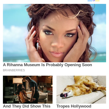
य
ब
ज
ट
खे
ल
क्रि
के
ट
I
P
L
2
0
2
6
क्रा