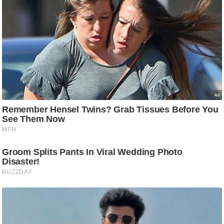
ष
ण
स
म
सा
म
यि
क
मा
तृ
भू
मि
स्तं
भ
ए
म
.