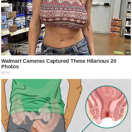
ति
ष
प्र
भु
म
हि
मा
/
ध
र्म
स्थ
ल
व्र
त
त्यो
हा
र