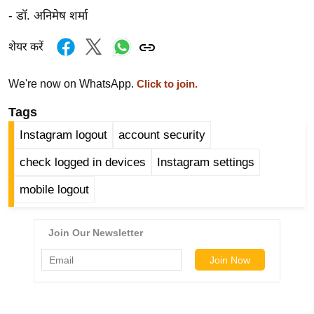
g
- डॉ. अनिमेष शर्मा
N
e
शेयर करें
w
s
We're now on WhatsApp.
Click to join.
ला
Tags
इ
Instagram logout
account security
फ
स्टा
check logged in devices
Instagram settings
इ
mobile logout
ल
टे
क्नॉ
लॉ
जी
ब्यू
टी