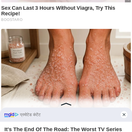
s
a
l
C
o
d
e
O
f
E
t
h
i
c
s
प्रमोटेड कंटेंट
R
S
It's The End Of The Road: The Worst TV Series