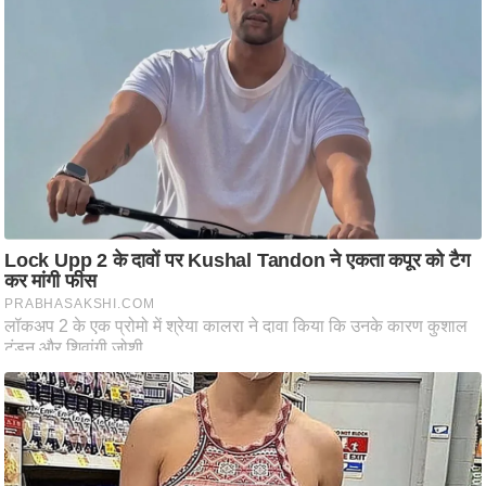
आ
र
.
आ
ई
.
चा
य
प
र
स
मी
क्षा
ध
र्म
ज्यो