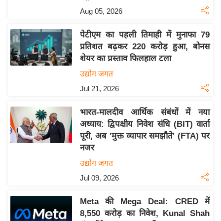
Aug 05, 2026
इ
म
पेटीएम का पहली तिमाही में मुनाफा 79
ई
प्रतिशत बढ़कर 220 करोड़ हुआ, बोनस
-
शेयर का प्रस्ताव फिलहाल टला
पे
उद्योग जगत
प
Jul 21, 2026
र
मि
भारत-मालदीव आर्थिक संबंधों में नया
सा
अध्याय: द्विपक्षीय निवेश संधि (BIT) वार्ता
ल
पूरी, अब 'मुक्त व्यापार समझौते' (FTA) पर
नजर
बे
उद्योग जगत
मि
Jul 09, 2026
सा
ल
Meta की Mega Deal: CRED में
श
8,550 करोड़ का निवेश, Kunal Shah