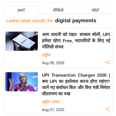
य
ख़बरें
वीडियो
फोटो
बि
digital payments
ज़
Latest
news results for
ने
स
आम आदमी को राहत: सरकार बोली, UPI
हमेशा रहेगा Free, व्यापारियों के लिए नई
उ
पॉलिसी संभव
द्यो
राष्ट्रीय
ग
ज
Aug 08, 2026
ग
UPI Transaction Charges 2026 |
त
क्या UPI का इस्तेमाल करना होगा महंगा?
वि
जानें नए संशोधन बिल और वित्त मंत्री निर्मला
शे
सीतारमण का रुख
ष
उद्योग जगत
ज्ञ
Aug 07, 2026
रा