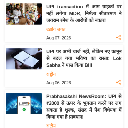
य
UPI transaction में आम ग्राहकों पर
ब
नहीं लगेगा MDR, निर्मला सीतारमण ने
ज
जयराम रमेश के आरोपों को नकारा
ट
उद्योग जगत
खे
Aug 07, 2026
ल
क्रि
UPI पर अभी चार्ज नहीं, लेकिन नए कानून
के
से बदल गया भविष्य का रास्ता: Lok
ट
Sabha ने पास किया Bill
I
राष्ट्रीय
P
Aug 06, 2026
L
2
Prabhasakshi NewsRoom: UPI से
₹2000 से ऊपर के भुगतान करने पर लग
0
सकता है शुल्क, संसद में पेश विधेयक में
2
किया गया है प्रावधान!
6
राष्ट्रीय
क्रा