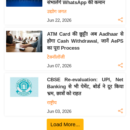
ख्सि
संभालेंगे WhatsApp की कमान
य
उद्योग जगत
त
Jun 22, 2026
यं
ग
ATM Card की छुट्टी! अब Aadhaar से
होगा Cash Withdrawal, जानें AePS
इं
का पूरा Process
डि
या
टेक्नॉलॉजी
सा
Jun 07, 2026
हि
CBSE Re-evaluation: UPI, Net
त्य
Banking से भी पेमेंट, बोर्ड ने दूर किया
ज
भ्रम, छात्रों को राहत
ग
राष्ट्रीय
त
Jun 03, 2026
ऑ
टो
Load More...
व