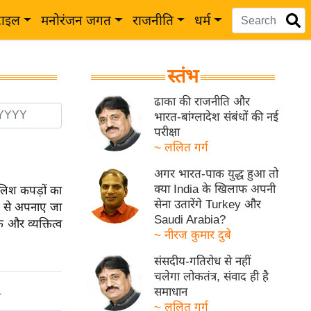
टाइल
मनोरंजन जगत
राजनीति
धर्म
स्तंभ
ढाका की राजनीति और
भारत-बांग्लादेश संबंधों की नई
परीक्षा
~ ललित गर्ग
अगर भारत-पाक युद्ध हुआ तो
क्या India के खिलाफ अपनी
लिश कपड़ों का
सेना उतारेंगे Turkey और
ी से अपनाए जा
Saudi Arabia?
 और व्यक्तित्व
~ नीरज कुमार दुबे
संसदीय-गतिरोध से नहीं
चलेगा लोकतंत्र, संवाद ही है
समाधान
ो
~ ललित गर्ग