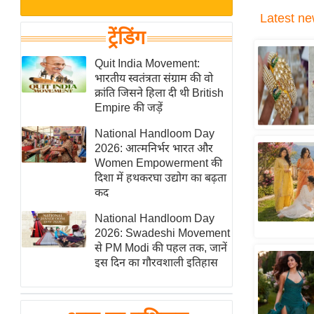
बजट
Hindi
Latest
ne
खेल
News
ट्रेंडिंग
क्रिकेट
Hindi
Quit India Movement:
IPL
भारतीय स्वतंत्रता संग्राम की वो
Videos
2026
क्रांति जिसने हिला दी थी British
क्राइम
Empire की जड़ें
ई-पेपर
National Handloom Day
2026: आत्मनिर्भर भारत और
मिसाल बेमिसाल
Women Empowerment की
शख्सियत
दिशा में हथकरघा उद्योग का बढ़ता
यंग इंडिया
कद
साहित्य जगत
National Handloom Day
2026: Swadeshi Movement
ऑटो वर्ल्ड
से PM Modi की पहल तक, जानें
न्यूज ब्रीफ
इस दिन का गौरवशाली इतिहास
मनोरंजन जगत
बॉलीवुड