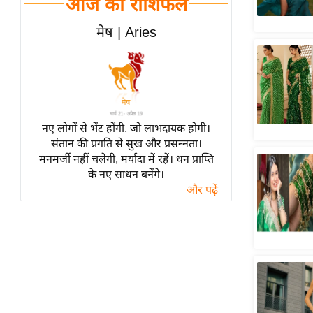
आज का राशिफल
हॉलीवुड
फिल्म समीक्षा
मेष | Aries
Breaking
News
लाइफस्टाइल
टेक्नॉलॉजी
नए लोगों से भेंट होंगी, जो लाभदायक होगी।
ब्यूटी/फैशन
संतान की प्रगति से सुख और प्रसन्नता।
घरेलू नुस्खे
मनमर्जी नहीं चलेगी, मर्यादा में रहें। धन प्राप्ति
के नए साधन बनेंगे।
पर्यटन स्थल
और पढ़ें
फिटनेस मंत्रा
रिलेशनशिप
राजनीति
विश्लेषण
समसामयिक
मातृभूमि