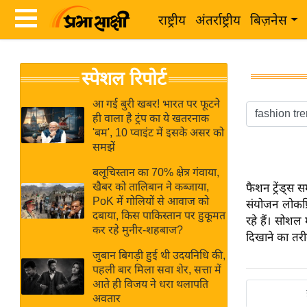
राष्ट्रीय
अंतर्राष्ट्रीय
बिज़नेस
Latest
ता
स्पेशल रिपोर्ट
News
ज़ा
in
ख
आ गई बुरी खबर! भारत पर फूटने
Hindi
ही वाला है ट्रंप का ये खतरनाक
ब
'बम', 10 प्वाइंट में इसके असर को
र
समझें
Hindi
राष्ट्रीय
बलूचिस्तान का 70% क्षेत्र गंवाया,
News
अंतर्राष्ट्रीय
खैबर को तालिबान ने कब्जाया,
फैशन ट्रेंड्
Live
PoK में गोलियों से आवाज को
संयोजन लोकप्
बिज़नेस
दबाया, किस पाकिस्तान पर हुकूमत
रहे हैं। सोशल
उद्योग
कर रहे मुनीर-शहबाज?
Breaking
दिखाने का तरी
जगत
News in
जुबान बिगड़ी हुई थी उदयनिधि की,
विशेषज्ञ
पहली बार मिला सवा शेर, सत्ता में
Hindi
आते ही विजय ने धरा थलापति
राय
अवतार