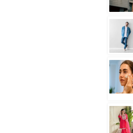
स्तंभ
एम.
आर.
आई.
चाय पर
समीक्षा
धर्म
ज्योतिष
प्रभु
महिमा/
धर्मस्थल
व्रत
त्योहार
राशिफल
विशेष