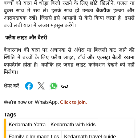
ड
बच्चों को यात्रा में थोड़ा बिजी रखने के लिए छोटे खिलोने, पजल या
हॉ
बुक्स साथ में रख लें। इसके साथ ही उनका बैकपैक हल्का और
ली
आरामदायक रखें। जिससे इसे आसानी से कैरी किया जाता है। इससे
वु
बच्चे लंबी यात्रा में अच्छा महसूस करेंगे।
ड
फ्लैश लाइट और बैटरी
फि
केदारनाथ की यात्रा पर अचानक से अंधेरा या बिजली कट जाने की
ल्म
स्थिति में बच्चों के लिए फ्लैश लाइट, टॉर्च और एक्सट्रा बैटरी रखना
स
फायदेमंद होता है। क्योंकि हर जगह लाइट कनेक्शन देखने को नहीं
मी
मिलेगा।
क्षा
B
शेयर करें
r
e
We're now on WhatsApp.
Click to join.
a
Tags
k
i
Kedarnath Yatra
Kedarnath with kids
n
Family pilgrimage tips
Kedarnath travel guide