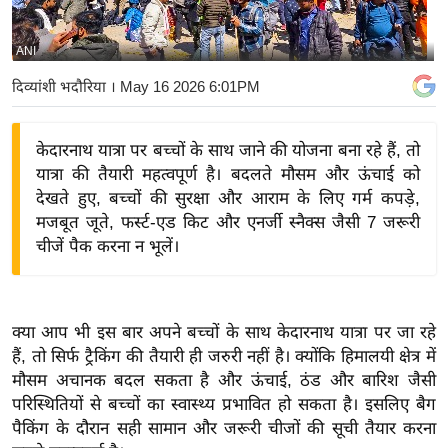
य
बि
ANI
ज़
दिव्यांशी भदौरिया
। May 16 2026 6:01PM
ने
स
केदारनाथ यात्रा पर बच्चों के साथ जाने की योजना बना रहे हैं, तो
उ
यात्रा की तैयारी महत्वपूर्ण है। बदलते मौसम और ऊंचाई को
द्यो
देखते हुए, बच्चों की सुरक्षा और आराम के लिए गर्म कपड़े,
ग
मजबूत जूते, फर्स्ट-एड किट और एनर्जी स्नैक्स जैसी 7 जरूरी
ज
चीजें पैक करना न भूलें।
ग
त
वि
क्या आप भी इस बार अपने बच्चों के साथ केदारनाथ यात्रा पर जा रहे
शे
हैं, तो सिर्फ ट्रैकिंग की तैयारी ही जरुरी नहीं है। क्योंकि हिमालयी क्षेत्र में
ष
मौसम अचानक बदल सकता है और ऊंचाई, ठंड और बारिश जैसी
ज्ञ
परिस्थितियों से बच्चों का स्वास्थ्य प्रभावित हो सकता है। इसलिए बैग
रा
पैकिंग के दौरान सही सामान और जरूरी चीजों की सूची तैयार करना