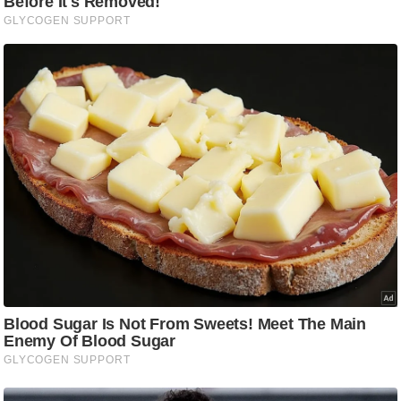
ष
ण
स
म
सा
म
यि
क
मा
तृ
भू
मि
स्तं
भ
ए
म
.