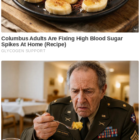
/
फै
श
न
घ
रे
लू
नु
स्खे
प
र्य
ट
न
स्थ
ल
फि