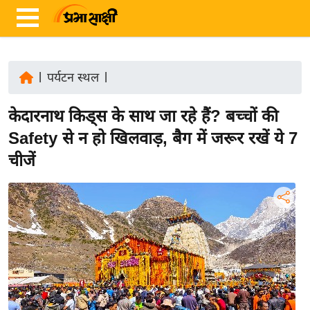
|
पर्यटन स्थल
|
ता
केदारनाथ किड्स के साथ जा रहे हैं? बच्चों की
ज़ा
ख
Safety से न हो खिलवाड़, बैग में जरूर रखें ये 7
ब
चीजें
र
रा
ष्ट्री
य
अं
त
र्रा
ष्ट्री