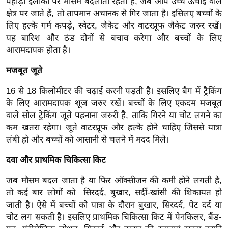
पहाड़ी इलाकों पर मौसम बदलाता रहता है, जब आप उच्च ऊंचाई वाले
ख्सि
क्षेत्र पर जाते हैं, तो तापमान अचानक से गिर जाता है। इसिलए बच्चों के
य
लिए हल्के गर्म कपड़े, स्वेटर, जैकेट और वाटरप्रूफ जैकेट जरुर रखें।
त
यह बारिश और ठंड दोनों से बचाव करेगा और बच्चों के लिए
यं
आरामदायक होता है।
ग
मजबूत जूते
इं
डि
16 से 18 किलोमीटर की चढ़ाई करनी पड़ती है। इसलिए बैग में ट्रैकिंग
या
के लिए आरामदायक शूज जरुर रखें। बच्चों के लिए एकदम मजबूत
सा
वाले सोल ट्रेकिंग जूते पहनाना जरुरी है, ताकि गिरने या चोट लगने का
कम खतरा रहेगा। जूते वाटरप्रूफ और हल्के होने चाहिए जिससे यात्रा
हि
लंबी हो और बच्चों को आसानी से चलने में मदद मिले।
त्य
ज
दवा और प्राथमिक चिकित्सा किट
ग
जब मौसम बदल जाता है या फिर ऑक्सीजन की कमी होने लगती है,
त
तो कई बार लोगों को सिरदर्द, बुखार, सर्दी-खांसी की शिकायत हो
ऑ
जाती है। ऐसे में बच्चों को यात्रा के दौरान बुखार, सिरदर्द, पेट दर्द या
टो
चोट लग सकती है। इसलिए प्राथमिक चिकित्सा किट में पेनकिलर, बैंड-
व