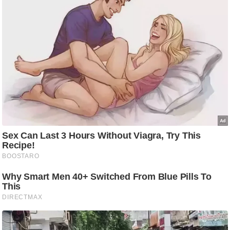
ति
ष
प्र
भु
म
हि
मा
/
ध
र्म
स्थ
ल
व्र
त
त्यो
हा
र