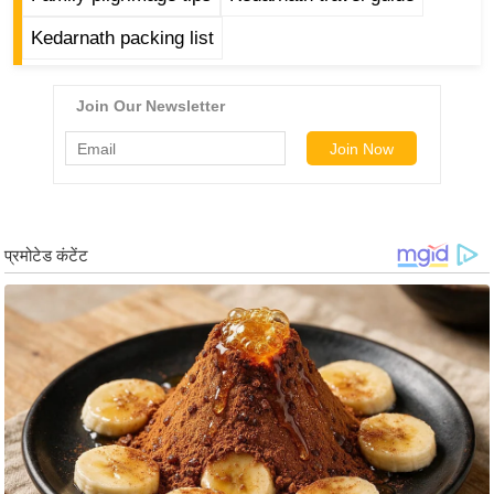
g
N
Kedarnath packing list
e
w
s
ला
इ
फ
स्टा
इ
ल
टे
क्नॉ
लॉ
जी
ब्यू
टी