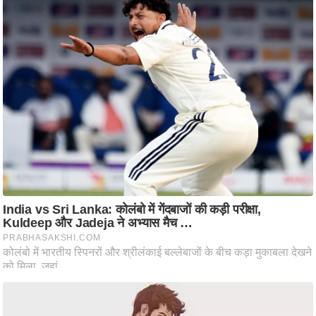
आ
र
.
आ
ई
.
चा
य
प
र
स
मी
क्षा
ध
र्म
ज्यो