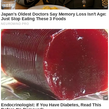
ट
ने
स
मं
त्रा
रि
ले
श
न
शि
प
रा
ज
नी
ति
वि
श्ले