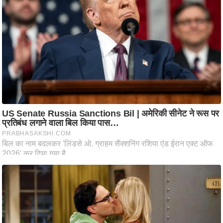
ति
ष
प्र
भु
म
हि
मा
/
ध
र्म
स्थ
ल
व्र
त
त्यो
हा
र