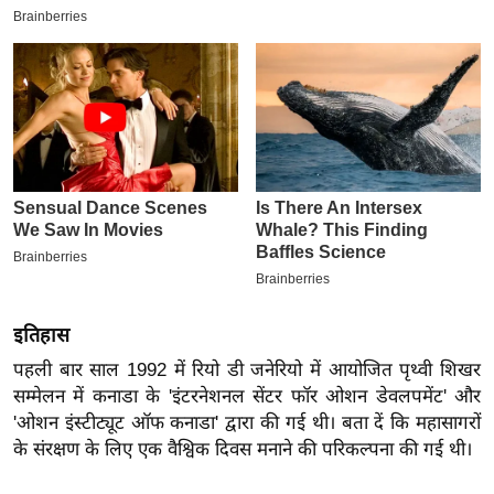
इ
म
ई
-
पे
प
र
मि
सा
ल
इतिहास
बे
पहली बार साल 1992 में रियो डी जनेरियो में आयोजित पृथ्वी शिखर
मि
सम्मेलन में कनाडा के 'इंटरनेशनल सेंटर फॉर ओशन डेवलपमेंट' और
सा
'ओशन इंस्टीट्यूट ऑफ कनाडा' द्वारा की गई थी। बता दें कि महासागरों
ल
के संरक्षण के लिए एक वैश्विक दिवस मनाने की परिकल्पना की गई थी।
श