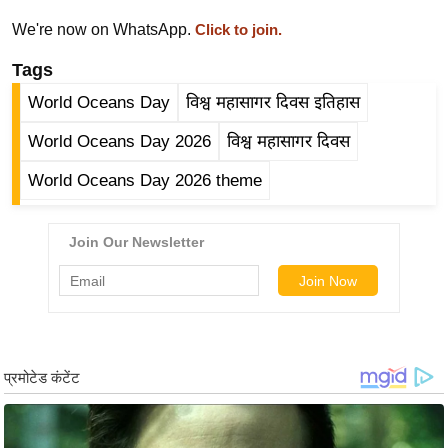
र्ल्ड
We're now on WhatsApp.
Click to join.
न्यू
Tags
ज
ब्री
World Oceans Day
विश्व महासागर दिवस इतिहास
फ
World Oceans Day 2026
विश्व महासागर दिवस
म
World Oceans Day 2026 theme
नो
रं
ज
न
ज
ग
त
बॉ
ली
वु