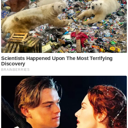
g
N
e
w
s
ला
इ
फ
स्टा
इ
ल
टे
क्नॉ
लॉ
जी
ब्यू
टी