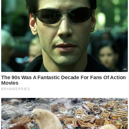
ड
हॉ
ली
वु
ड
फि
ल्म
स
मी
क्षा
B
r
e
a
k
i
n