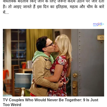
वास्तविक बदलाव किए जाने के लिए जरूरी कदम उठाने पर जोर देता
य
है। तो आइए जानते हैं इस दिन का इतिहास, महत्व और थीम के बारे
ब
में...
ज
ट
खे
ल
क्रि
के
ट
I
P
L
2
0
2
6
क्रा