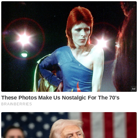
आ
र
.
आ
ई
.
चा
य
प
र
स
मी
क्षा
ध
र्म
ज्यो