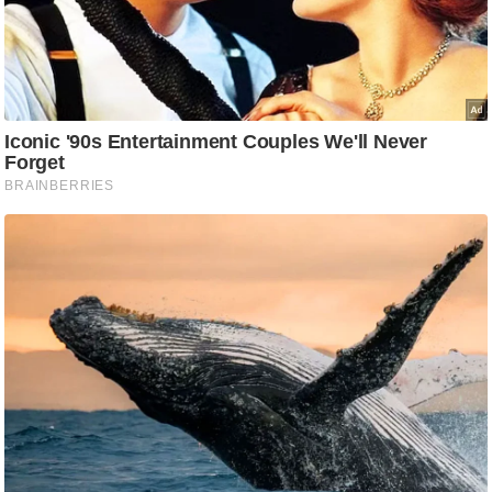
/
फै
श
न
घ
रे
लू
नु
स्खे
प
र्य
ट
न
स्थ
ल
फि