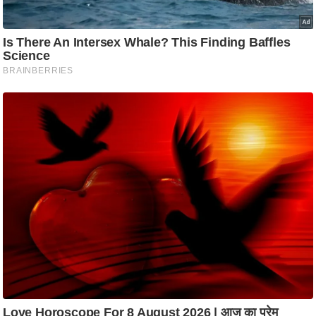
ट
ने
स
मं
त्रा
रि
ले
श
न
शि
प
रा
ज
नी
ति
वि
श्ले