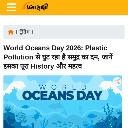
|
ट्रेंडिंग
|
ता
World Oceans Day 2026: Plastic
ज़ा
ख
Pollution से घुट रहा है समुद्र का दम, जानें
ब
इसका पूरा History और महत्व
र
रा
ष्ट्री
य
अं
त
र्रा
ष्ट्री