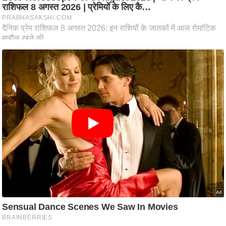
ष
ण
स
म
सा
म
यि
क
मा
तृ
भू
मि
स्तं
भ
ए
म
.