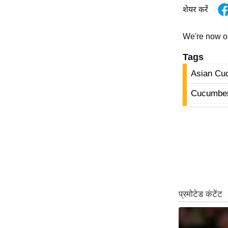
शेयर करें
ऑडियो
इंफ़ोग्राफ़िक
We're now 
राज्यों से
Tags
शहरों से
Asian Cu
वेब स्टोरी
कार्टून
Cucumber
Short
Videos
iOS App
About us
Contact Editor
Advertise
Privacy Policy
Grievance
Redressal