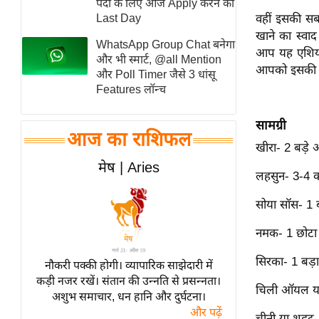
पदों के लिए आज Apply करने का
स्तंभ
Last Day
वहीं इसकी सब
खाने का स्वाद
एम.
WhatsApp Group Chat बनेगा
आप यह एशियन 
आर.
और भी स्मार्ट, @all Mention
आपको इसकी आसा
और Poll Timer जैसे 3 धांसू
आई.
Features लॉन्च
चाय पर
समीक्षा
सामग्री
आज का राशिफल
धर्म
खीरा- 2 बड़े
ज्योतिष
मेष | Aries
लहसुन- 3-4 क
प्रभु
महिमा/
सोया सॉस- 1 
धर्मस्थल
नमक- 1 छोटा
व्रत
त्योहार
सिरका- 1 बड़
नौकरी पक्की होगी। व्यापारिक साझेदारी में
कड़ी नजर रखें। संतान की उन्नति से प्रसन्नता।
राशिफल
चिली ऑयल या 
अशुभ समाचार, धन हानि और दुर्घटना।
विशेष
और पढ़ें
चीनी या शहद-