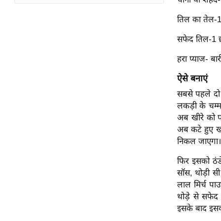
विश्लेषण
ट्रेंडिंग
तिल का तेल-1
सफेद तिल-1 छ
Q
u
हरा प्याज- ब
i
ऐसे बनाएं
c
k
सबसे पहले दो 
L
लकड़ी के चम्म
i
अब खीरे को प
n
अब कटे हुए खी
k
निकल जाएगा।
s
फिर इसको ठंड
विधानसभा
सॉस, थोड़ी 
लाल मिर्च पा
चुनाव
थोड़े से सफे
फोटो
इसके बाद इसको
वीडियो