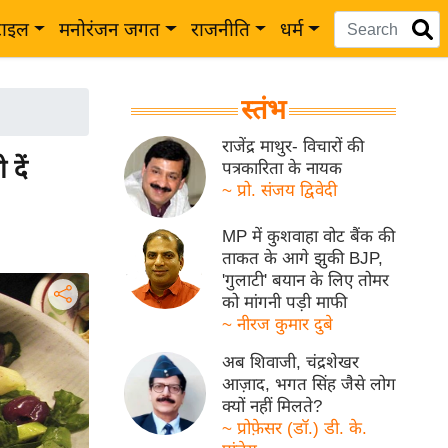
टाइल
मनोरंजन जगत
राजनीति
धर्म
स्तंभ
राजेंद्र माथुर- विचारों की
दें
पत्रकारिता के नायक
~ प्रो. संजय द्विवेदी
MP में कुशवाहा वोट बैंक की
ताकत के आगे झुकी BJP,
'गुलाटी' बयान के लिए तोमर
को मांगनी पड़ी माफी
~ नीरज कुमार दुबे
अब शिवाजी, चंद्रशेखर
आज़ाद, भगत सिंह जैसे लोग
क्यों नहीं मिलते?
~ प्रोफ़ेसर (डॉ.) डी. के.