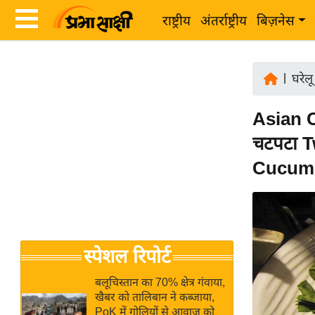
राष्ट्रीय
अंतर्राष्ट्रीय
बिज़नेस
Latest
ता
News
|
घरेलू
ज़ा
in
ख
Asian C
Hindi
ब
चटपटा T
र
Hindi
Cucumb
राष्ट्रीय
News
अंतर्राष्ट्रीय
Live
बिज़नेस
उद्योग
Breaking
स्पेशल रिपोर्ट
जगत
News in
विशेषज्ञ
Hindi
बलूचिस्तान का 70% क्षेत्र गंवाया,
राय
खैबर को तालिबान ने कब्जाया,
PoK में गोलियों से आवाज को