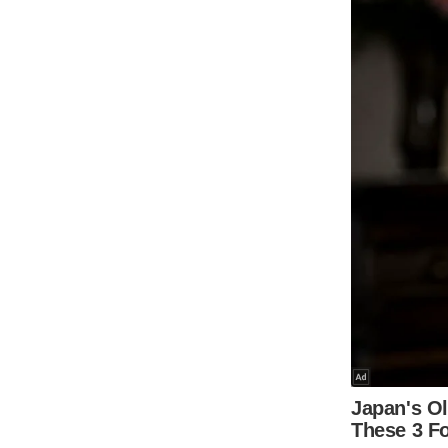
Code Of Ethics
RSS
Our Team
Expert Panel
Loksabhachunav
Android App