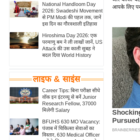
हॉलीवुड
National Handloom Day
आपके लिए परफ
2026: Swadeshi Movement
फिल्म समीक्षा
से PM Modi की पहल तक, जानें
Breaking
इस दिन का गौरवशाली इतिहास
News
Hiroshima Day 2026: एक
लाइफस्टाइल
परमाणु बम ने ली लाखों जानें, US
Attack की उस काली सुबह ने
टेक्नॉलॉजी
बदल दिया World History
ब्यूटी/फैशन
घरेलू नुस्खे
लाइफ & साइंस
पर्यटन स्थल
फिटनेस मंत्रा
Career Tips: बिना परीक्षा सीधे
वॉक इन इंटरव्यू से बनें Junior
रिलेशनशिप
Research Fellow, 37000
राजनीति
मिलेगी Salary
विश्लेषण
BFUHS 630 MO Vacancy:
समसामयिक
पंजाब में चिकित्सा सेवाओं का
विस्तार, 630 Medical Officer
मातृभूमि