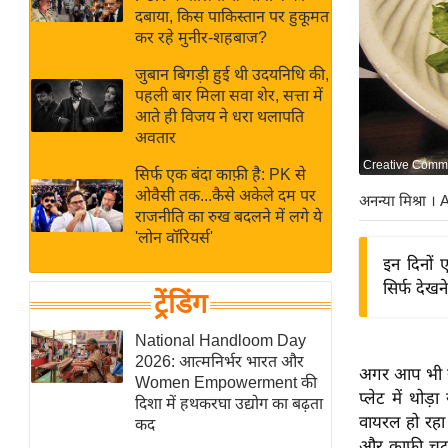
बजट
Hindi
दबाया, किस पाकिस्तान पर हुकूमत
खेल
News
कर रहे मुनीर-शहबाज?
क्रिकेट
जुबान बिगड़ी हुई थी उदयनिधि की,
Hindi
IPL
पहली बार मिला सवा शेर, सत्ता में
आते ही विजय ने धरा थलापति
Videos
2026
अवतार
क्राइम
Creative Commo
सिर्फ एक बंदा काफ़ी है: PK से
ई-पेपर
ओवैसी तक...कैसे अकेले दम पर
अनन्या मिश्रा
। 
मिसाल बेमिसाल
राजनीति का रुख बदलने में लगे ये
'लोन वॉरियर्स'
शख्सियत
इन दिनों
यंग इंडिया
सिर्फ देखन
ट्रेंडिंग
साहित्य जगत
ऑटो वर्ल्ड
National Handloom Day
2026: आत्मनिर्भर भारत और
न्यूज ब्रीफ
अगर आप भी रो
Women Empowerment की
प्लेट में थो
मनोरंजन जगत
दिशा में हथकरघा उद्योग का बढ़ता
वायरल हो रहा 
कद
बॉलीवुड
और काफी चटपट