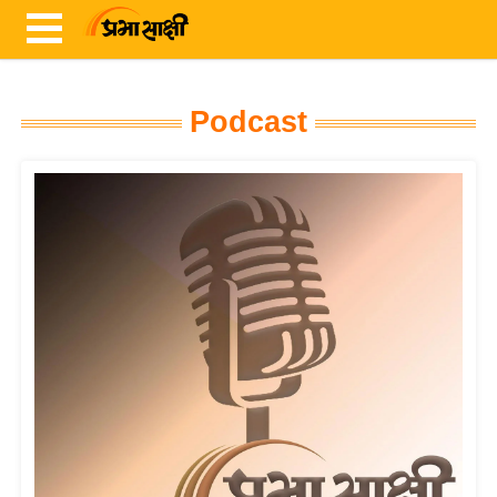
Podcast
ता
ज़ा
ख
ब
र
रा
ष्ट्री
य
अं
त
र्रा
ष्ट्री