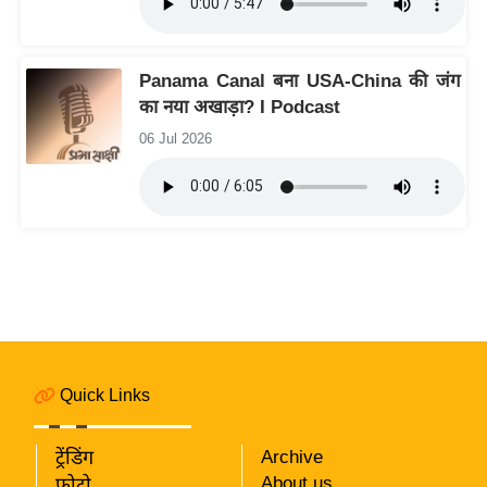
रा
शि
फ
Panama Canal बना USA-China की जंग
ल
का नया अखाड़ा? I Podcast
वि
06 Jul 2026
शे
ष
वि
श्ले
ष
ण
ट्रें
डिं
ग
Quick Links
Q
ट्रेंडिंग
Archive
u
About us
फोटो