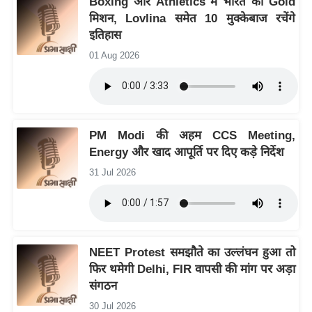
Boxing और Athletics में भारत का Gold
ख्सि
मिशन, Lovlina समेत 10 मुक्केबाज रचेंगे
य
इतिहास
त
01 Aug 2026
यं
ग
इं
डि
PM Modi की अहम CCS Meeting,
या
Energy और खाद आपूर्ति पर दिए कड़े निर्देश
सा
31 Jul 2026
हि
त्य
ज
ग
त
NEET Protest समझौते का उल्लंघन हुआ तो
फिर थमेगी Delhi, FIR वापसी की मांग पर अड़ा
ऑ
संगठन
टो
व
30 Jul 2026