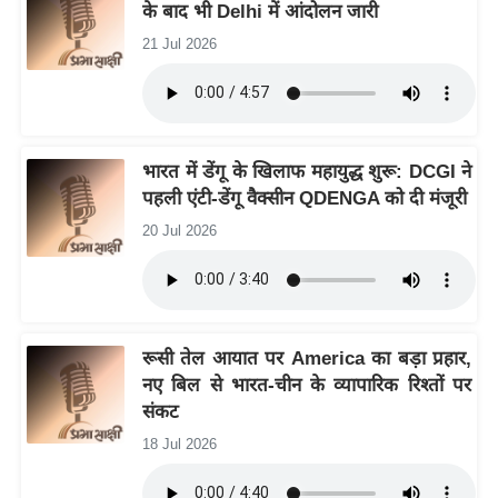
के बाद भी Delhi में आंदोलन जारी
/
21 Jul 2026
फै
श
न
घ
रे
भारत में डेंगू के खिलाफ महायुद्ध शुरू: DCGI ने
पहली एंटी-डेंगू वैक्सीन QDENGA को दी मंजूरी
लू
नु
20 Jul 2026
स्खे
प
र्य
ट
रूसी तेल आयात पर America का बड़ा प्रहार,
न
नए बिल से भारत-चीन के व्यापारिक रिश्तों पर
स्थ
संकट
ल
18 Jul 2026
फि