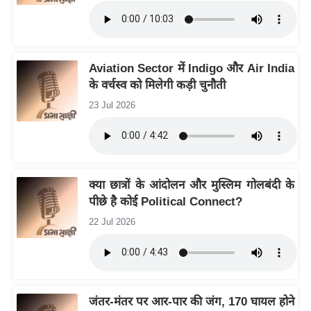
g
N
e
w
Aviation Sector में Indigo और Air India
s
के वर्चस्व को मिलेगी कड़ी चुनौती
ला
23 Jul 2026
इ
फ
स्टा
इ
क्या छात्रों के आंदोलन और मुस्लिम गोलबंदी के
ल
पीछे है कोई Political Connect?
टे
22 Jul 2026
क्नॉ
लॉ
जी
ब्यू
जंतर-मंतर पर आर-पार की जंग, 170 घायल होने
टी