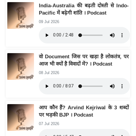
ति
India-Australia की बढ़ती दोस्ती से Indo-
ष
Pacific में बढ़ेगी शांति । Podcast
प्र
09 Jul 2026
भु
म
हि
मा
वो Document जिस पर खड़ा है लोकतंत्र, पर
/
आज भी क्यों है विवादों में? । Podcast
ध
08 Jul 2026
र्म
स्थ
ल
व्र
आप कौन हैं? Arvind Kejriwal के 3 शब्दों
त
पर भड़की BJP । Podcast
त्यो
हा
07 Jul 2026
र