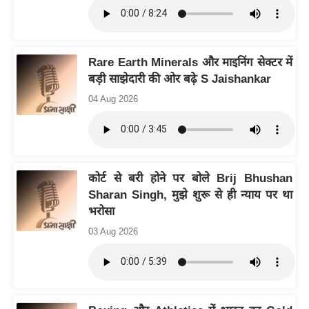
इ
म
ई
Rare Earth Minerals और माइनिंग सेक्टर में
-
बड़ी साझेदारी की ओर बढ़े S Jaishankar
पे
04 Aug 2026
प
र
मि
सा
कोर्ट से बरी होने पर बोले Brij Bhushan
ल
Sharan Singh, मुझे शुरू से ही न्याय पर था
भरोसा
बे
03 Aug 2026
मि
सा
ल
श