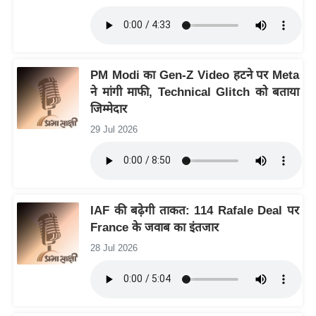
र्ल्ड
न्यू
ज
ब्री
PM Modi का Gen-Z Video हटने पर Meta
फ
ने मांगी माफी, Technical Glitch को बताया
जिम्मेदार
म
नो
29 Jul 2026
रं
ज
न
ज
IAF की बढ़ेगी ताकत: 114 Rafale Deal पर
ग
France के जवाब का इंतजार
त
28 Jul 2026
बॉ
ली
वु