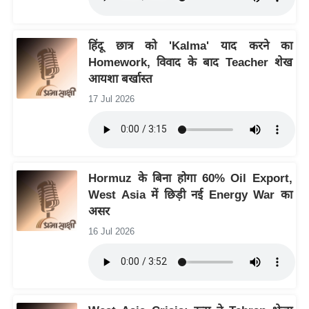
ट
ने
स
हिंदू छात्र को 'Kalma' याद करने का
मं
Homework, विवाद के बाद Teacher शेख
त्रा
आयशा बर्खास्त
रि
17 Jul 2026
ले
श
न
शि
Hormuz के बिना होगा 60% Oil Export,
प
West Asia में छिड़ी नई Energy War का
रा
असर
ज
16 Jul 2026
नी
ति
वि
श्ले