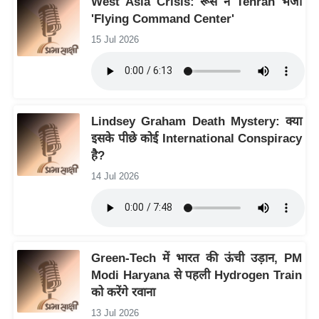
West Asia Crisis: रूस ने Tehran भेजा
ष
'Flying Command Center'
ण
15 Jul 2026
स
म
सा
म
Lindsey Graham Death Mystery: क्या
यि
इसके पीछे कोई International Conspiracy
क
है?
मा
14 Jul 2026
तृ
भू
मि
स्तं
Green-Tech में भारत की ऊंची उड़ान, PM
भ
Modi Haryana से पहली Hydrogen Train
ए
को करेंगे रवाना
म
13 Jul 2026
.