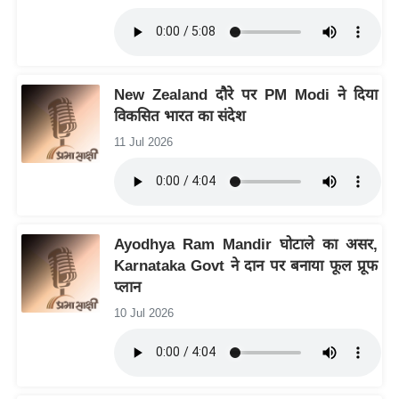
आ
र
.
आ
New Zealand दौरे पर PM Modi ने दिया
ई
विकसित भारत का संदेश
.
11 Jul 2026
चा
य
प
र
Ayodhya Ram Mandir घोटाले का असर,
स
Karnataka Govt ने दान पर बनाया फूल प्रूफ
मी
प्लान
क्षा
10 Jul 2026
ध
र्म
ज्यो