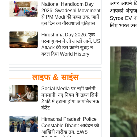
अगर आपने किया
हॉलीवुड
National Handloom Day
2026: Swadeshi Movement
आपको अंदाज़ा
फिल्म समीक्षा
से PM Modi की पहल तक, जानें
Syros EV और 
Breaking
इस दिन का गौरवशाली इतिहास
लिए भारत उसकी
News
Hiroshima Day 2026: एक
लाइफस्टाइल
परमाणु बम ने ली लाखों जानें, US
Attack की उस काली सुबह ने
टेक्नॉलॉजी
बदल दिया World History
ब्यूटी/फैशन
घरेलू नुस्खे
लाइफ & साइंस
पर्यटन स्थल
फिटनेस मंत्रा
Social Media पर नहीं चलेगी
मनमानी! नए नियम के तहत सिर्फ
रिलेशनशिप
2 घंटे में हटाना होगा आपत्तिजनक
राजनीति
कंटेंट
विश्लेषण
Himachal Pradesh Police
समसामयिक
Constable Bharti: आवेदन की
आखिरी तारीख तय, EWS
मातृभूमि