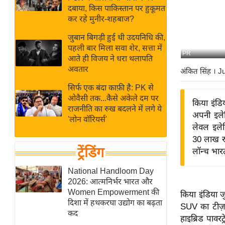
बजट
Hindi
दबाया, किस पाकिस्तान पर हुकूमत
खेल
News
कर रहे मुनीर-शहबाज?
क्रिकेट
जुबान बिगड़ी हुई थी उदयनिधि की,
Hindi
IPL
पहली बार मिला सवा शेर, सत्ता में
PR
आते ही विजय ने धरा थलापति
Videos
2026
अवतार
अंकित सिंह
। J
क्राइम
सिर्फ एक बंदा काफ़ी है: PK से
ई-पेपर
ओवैसी तक...कैसे अकेले दम पर
किया इंडि
मिसाल बेमिसाल
राजनीति का रुख बदलने में लगे ये
अपनी इलेक
'लोन वॉरियर्स'
शख्सियत
लेवल इलेक
यंग इंडिया
30 लाख रु
ट्रेंडिंग
लॉन्च भारत
साहित्य जगत
ऑटो वर्ल्ड
National Handloom Day
2026: आत्मनिर्भर भारत और
न्यूज ब्रीफ
Women Empowerment की
किया इंडिया जु
मनोरंजन जगत
दिशा में हथकरघा उद्योग का बढ़ता
SUV का टीज़र 
कद
बॉलीवुड
हाइब्रिड पावरट