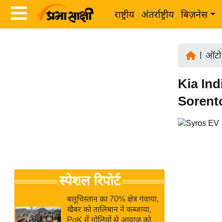
राष्ट्रीय
अंतर्राष्ट्रीय
बिज़नेस
Latest
ता
News
|
ऑटो व
ज़ा
in
ख
Kia Indi
Hindi
ब
Sorent
र
Hindi
राष्ट्रीय
News
अंतर्राष्ट्रीय
Live
बिज़नेस
उद्योग
Breaking
स्पेशल रिपोर्ट
जगत
News in
विशेषज्ञ
Hindi
बलूचिस्तान का 70% क्षेत्र गंवाया,
राय
खैबर को तालिबान ने कब्जाया,
PoK में गोलियों से आवाज को