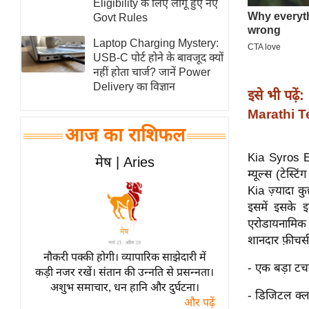
Eligibility के लिए लागू हुए नए
स्तंभ
Govt Rules
एम.
Laptop Charging Mystery:
आर.
USB-C पोर्ट होने के बावजूद क्यों
नहीं होता चार्ज? जानें Power
आई.
Delivery का विज्ञान
इसे भी पढ़ें:
चाय पर
Marathi Tes
समीक्षा
आज का राशिफल
धर्म
ज्योतिष
Kia Syros EV
मेष | Aries
म्यूल्स (टेस्ट
प्रभु
Kia ज़्यादा 
महिमा/
इसमें इसके इ
धर्मस्थल
एरोडायनामिक 
व्रत
शानदार फ़ीचर्स
त्योहार
नौकरी पक्की होगी। व्यापारिक साझेदारी में
- एक बड़ा टचस
कड़ी नजर रखें। संतान की उन्नति से प्रसन्नता।
राशिफल
अशुभ समाचार, धन हानि और दुर्घटना।
- डिजिटल क्ल
विशेष
और पढ़ें