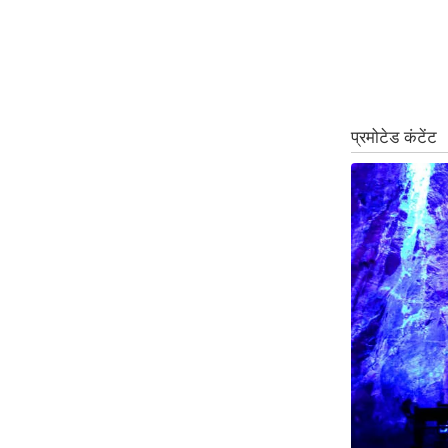
Code Of Ethics
RSS
Our Team
Expert Panel
Loksabhachunav
Android App