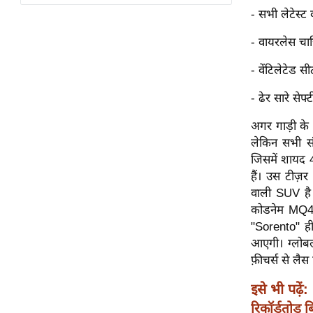
विश्लेषण
- सभी लेटेस्ट 
ट्रेंडिंग
- वायरलेस चार्
Q
- वेंटिलेटेड सी
u
- ढेर सारे सेफ्ट
i
c
अगर गाड़ी के अ
k
लेकिन सभी सं
L
जिसमें शायद
i
हैं। उस टीज़
n
वाली SUV है ज
k
कोडनेम MQ4i 
s
"Sorento" ही
आएगी। ग्लोब
विधानसभा
फ़ीचर्स से लै
चुनाव
फोटो
इसे भी पढ़ें:
वीडियो
रिकॉर्डतोड़