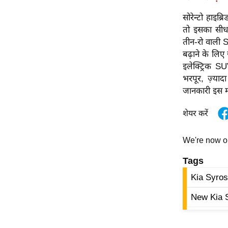
ऑडियो
सोरेन्टो हाइ
इंफ़ोग्राफ़िक
तो इसका सीधा
तीन-रो वाली S
राज्यों से
बढ़ाने के लि
शहरों से
इलेक्ट्रिक SU
वेब स्टोरी
भरपूर, ज़्या
कार्टून
जानकारी इस म
Short
शेयर करें
Videos
iOS App
We're now 
About us
Tags
Contact Editor
Kia Syro
Advertise
New Kia
Privacy Policy
Grievance
Redressal