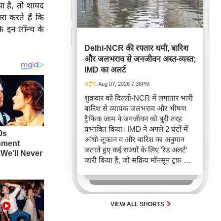
या है, तो शायद
ा करते हैं कि
ि इन लॉन्च के
Delhi-NCR की रफ्तार थमी, बारिश
और जलभराव से जनजीवन अस्त-व्यस्त;
IMD का अलर्ट
राष्ट्रीय
Aug 07, 2026 7:36PM
शुक्रवार को दिल्ली-NCR में लगातार भारी
बारिश से व्यापक जलभराव और भीषण
ट्रैफिक जाम ने जनजीवन को बुरी तरह
प्रभावित किया। IMD ने अगले 2 घंटों में
आंधी-तूफान व और बारिश का अनुमान
जताते हुए कई राज्यों के लिए 'रेड अलर्ट'
जारी किया है, जो सक्रिय मॉनसून ट्रफ़ और
चक्रवाती हवाओं के घेरे का परिणाम है,
जिससे यातायात बाधित होने के साथ-साथ
सफदरजंग अस्पताल में भी जलभराव की
स्थिति बनी।
VIEW ALL SHORTS