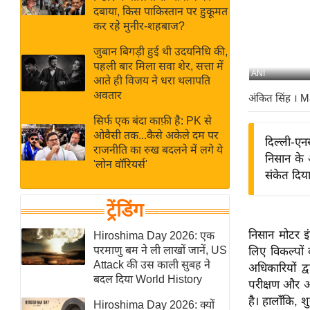
बजट
Hindi
दबाया, किस पाकिस्तान पर हुकूमत
खेल
News
कर रहे मुनीर-शहबाज?
क्रिकेट
जुबान बिगड़ी हुई थी उदयनिधि की,
Hindi
IPL
पहली बार मिला सवा शेर, सत्ता में
ANI
आते ही विजय ने धरा थलापति
Videos
2026
अवतार
अंकित सिंह
। M
क्राइम
सिर्फ एक बंदा काफ़ी है: PK से
ई-पेपर
ओवैसी तक...कैसे अकेले दम पर
दिल्ली-एन
मिसाल बेमिसाल
राजनीति का रुख बदलने में लगे ये
निसान के 
'लोन वॉरियर्स'
शख्सियत
संकेत दिया
यंग इंडिया
ट्रेंडिंग
साहित्य जगत
ऑटो वर्ल्ड
निसान मोटर इं
Hiroshima Day 2026: एक
परमाणु बम ने ली लाखों जानें, US
लिए विकल्पों
न्यूज ब्रीफ
Attack की उस काली सुबह ने
अधिकारियों द्
मनोरंजन जगत
बदल दिया World History
परीक्षण और आप
बॉलीवुड
है। हालाँकि, 
Hiroshima Day 2026: क्यों