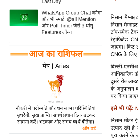
Last Day
स्तंभ
WhatsApp Group Chat बनेगा
एम.
निसान मैग्नाइ
और भी स्मार्ट, @all Mention
निसान मैग्नाइ
आर.
और Poll Timer जैसे 3 धांसू
टॉप-स्पेक टे
Features लॉन्च
आई.
रेट्रोफिटेड 
चाय पर
जाएगा। किट 3 
समीक्षा
आज का राशिफल
CNG के लिए ब
धर्म
मेष | Aries
दिल्ली-एनसीआर
ज्योतिष
आधिकारिक डीलर
प्रभु
दूसरे रोलआउट 
महिमा/
के अनुपालन को 
धर्मस्थल
पर किया जाए
व्रत
इसे भी पढ़ें:
नौकरी में पदोन्नति और धन लाभ। परिस्थितियां
N
त्योहार
सुधरेगी, सुख प्राप्ति। संघर्ष प्रधान दिन- डटकर
निसान मोटर इं
सामना करें। भटकाव और समय व्यर्थ बीतेगा।
राशिफल
उत्पाद रही ह
और पढ़ें
विशेष
पूरा करने के 