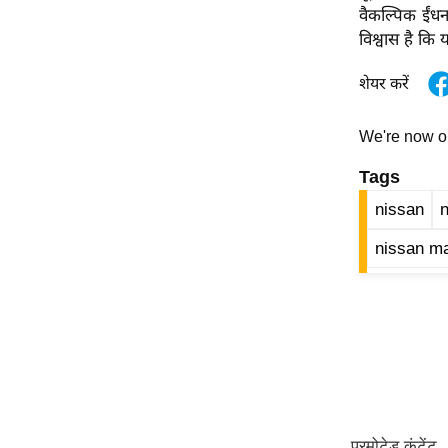
विश्लेषण
वैकल्पिक ईंधन 
ट्रेंडिंग
विश्वास है कि
शेयर करें
Q
u
We're now 
i
c
Tags
k
nissan
L
i
nissan ma
n
k
s
विधानसभा
चुनाव
फोटो
वीडियो