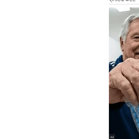
ऑडियो
इंफ़ोग्राफ़िक
राज्यों से
शहरों से
वेब स्टोरी
कार्टून
Short
Videos
iOS App
About us
Contact Editor
Advertise
Privacy Policy
Grievance
Redressal