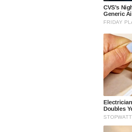
Code Of Ethics
RSS
Our Team
Expert Panel
Loksabhachunav
Android App