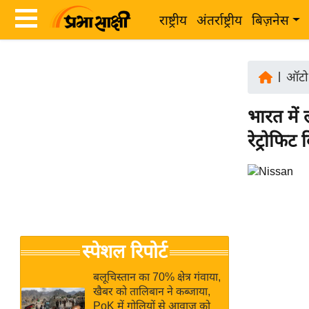
राष्ट्रीय
अंतर्राष्ट्रीय
बिज़नेस
Latest
ता
News
|
ऑटो व
ज़ा
in
ख
भारत में
Hindi
ब
रेट्रोफि
र
Hindi
राष्ट्रीय
News
अंतर्राष्ट्रीय
Live
बिज़नेस
उद्योग
Breaking
स्पेशल रिपोर्ट
जगत
News in
विशेषज्ञ
Hindi
बलूचिस्तान का 70% क्षेत्र गंवाया,
राय
खैबर को तालिबान ने कब्जाया,
PoK में गोलियों से आवाज को