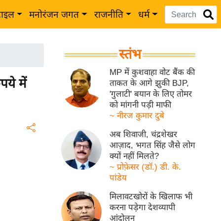
टाइल
मनोरंजन जगत
राजनीति
धर्म
स्तंभ
MP में कुशवाहा वोट बैंक की
ये में
ताकत के आगे झुकी BJP,
'गुलाटी' बयान के लिए तोमर
को मांगनी पड़ी माफी
~ नीरज कुमार दुबे
अब शिवाजी, चंद्रशेखर
आज़ाद, भगत सिंह जैसे लोग
क्यों नहीं मिलते?
~ प्रोफ़ेसर (डॉ.) डी. के.
पांडेय
मिलावटखोरों के खिलाफ भी
करना पड़ेगा देशव्यापी
आंदोलन