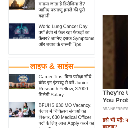
हॉलीवुड
मनाया जाता है हिरोशिमा डे?
जानिए परमाणु हमले की पूरी
फिल्म समीक्षा
कहानी
Breaking
World Lung Cancer Day:
News
क्यों तेजी से फैल रहा फेफड़ों का
लाइफस्टाइल
कैंसर? जानिए इसके Symptoms
और बचाव के जरूरी Tips
टेक्नॉलॉजी
ब्यूटी/फैशन
घरेलू नुस्खे
लाइफ & साइंस
पर्यटन स्थल
Career Tips: बिना परीक्षा सीधे
फिटनेस मंत्रा
वॉक इन इंटरव्यू से बनें Junior
Research Fellow, 37000
रिलेशनशिप
मिलेगी Salary
राजनीति
BFUHS 630 MO Vacancy:
विश्लेषण
पंजाब में चिकित्सा सेवाओं का
समसामयिक
विस्तार, 630 Medical Officer
इसे भी पढ़ें:
न
पदों के लिए आज Apply करने का
मातृभूमि
बदलाव?