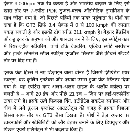
ख्सि
इंजन 9,000rpm तक रेव करता है और भारतीय बाज़ार के लिए इसे
य
खास तौर पर 7-स्पीड PDK डुअल-क्लच ऑटोमैटिक ट्रांसमिशन के
त
साथ जोड़ा गया है, जो पिछले पहियों तक पावर पहुंचाता है। पोर्श का
दावा है कि GT3 सिर्फ़ 3.4 सेकंड में 0 से 100 kmph की रफ़्तार
यं
पकड़ सकती है और इसकी टॉप स्पीड 311 kmph है। बेहतर हैंडलिंग
ग
और ड्राइवर के अनुभव को और शानदार बनाने के लिए, इस स्पोर्ट्स कार
इं
में रियर-व्हील स्टीयरिंग, पोर्श टॉर्क वेक्टरिंग, एक्टिव स्पोर्ट सस्पेंशन
डि
और हल्के स्टेनलेस-स्टील स्पोर्ट्स एग्जॉस्ट सिस्टम जैसे फ़ीचर्स स्टैंडर्ड
या
तौर पर दिए गए हैं।
सा
इसके फ्रंट हिस्से में नए डिज़ाइन वाला बोनट है जिसमें इंटीग्रेटेड एयर
हि
डक्ट्स, बड़े कूलिंग इनटेक्स और ज़्यादा उभरा हुआ फ्रंट स्प्लिटर दिया
त्य
गया है। यह स्पोर्ट्स कार अलग-अलग साइज़ के अलॉय व्हील्स पर
ज
चलती है – आगे 20 इंच और पीछे 21 इंच – जिन पर हाई-परफॉर्मेंस
ग
टायर लगे हैं। इसके ऊंचे फिक्स्ड विंग, इंटीग्रेटेड डकटेल स्पॉइलर और
त
बीच में लगे डुअल एग्जॉस्ट आउटलेट्स की वजह से इसका पिछला
ऑ
हिस्सा साफ तौर पर GT3 जैसा दिखता है। पोर्श ने तेज़ रफ़्तार पर
टो
डाउनफोर्स और स्टेबिलिटी को और बेहतर बनाने के लिए डिफ्यूज़र और
पिछले एयरो एलिमेंट्स में भी बदलाव किए हैं।
व