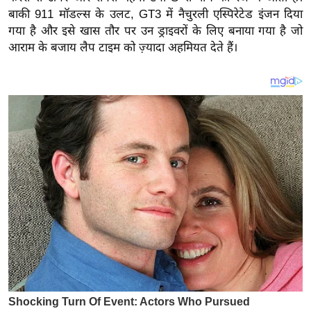
य
बाकी 911 मॉडल्स के उलट, GT3 में नैचुरली एस्पिरेटेड इंजन दिया
ब
गया है और इसे खास तौर पर उन ड्राइवरों के लिए बनाया गया है जो
ज
आराम के बजाय लैप टाइम को ज़्यादा अहमियत देते हैं।
ट
खे
ल
क्रि
के
ट
I
P
L
2
0
2
6
क्रा