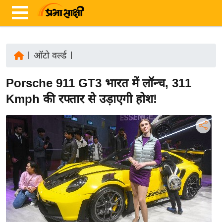
|
ऑटो वर्ल्ड
|
ता
Porsche 911 GT3 भारत में लॉन्च, 311
ज़ा
ख
Kmph की रफ्तार से उड़ाएगी होश!
ब
र
रा
ष्ट्री
य
अं
त
र्रा
ष्ट्री