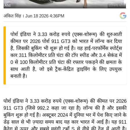
ANI
प्रतिरूप फोटो
य
बि
अंकित सिंह
। Jun 18 2026 4:36PM
ज़
ने
पोर्श इंडिया ने 3.33 करोड़ रुपये (एक्स-शोरूम) की शुरुआती
स
कीमत पर 2026 पोर्श 911 GT3 को भारत में लॉन्च कर दिया
उ
है, जिसकी बुकिंग भी शुरू हो गई है। यह हाई-परफॉर्मेंस स्पोर्ट्स
द्यो
कार 311 किलोमीटर प्रति घंटा की टॉप स्पीड और 3.4 सेकंड में
ग
0 से 100 किलोमीटर प्रति घंटा की रफ्तार पकड़ने की क्षमता के
साथ आती है, जो इसे ट्रैक-केंद्रित ड्राइविंग के लिए उपयुक्त
ज
बनाती है।
ग
त
वि
पोर्श इंडिया ने 3.33 करोड़ रुपये (एक्स-शोरूम) की कीमत पर 2026
शे
911 GT3 (जिसे 992.2 कहा जा रहा है) लॉन्च की है और इसकी
ष
बुकिंग शुरू हो गई है। अक्टूबर 2024 में दुनिया भर में पेश किए जाने के
ज्ञ
डेढ़ साल से भी ज़्यादा समय बाद यह कार भारत में आई है। यह 911
रा
कैरेरा से ऊपर और सबसे महंगी टर्बो S से नीचे की रेंज में आती है।