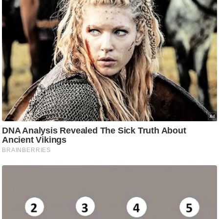
ष
ण
स
म
सा
म
यि
क
मा
तृ
भू
मि
स्तं
भ
ए
म
.