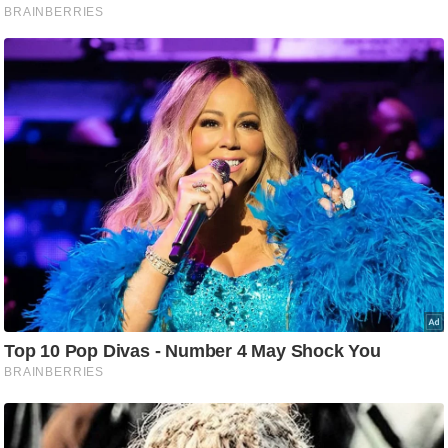
ट
ने
स
मं
त्रा
रि
ले
श
न
शि
प
रा
ज
नी
ति
वि
श्ले