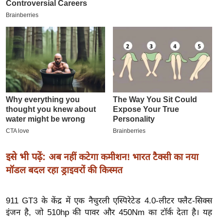
इ
म
ई
-
पे
प
र
मि
सा
ल
बे
इसे भी पढ़ें:
अब नहीं कटेगा कमीशन! भारत टैक्सी का नया
मि
मॉडल बदल रहा ड्राइवरों की किस्मत
सा
ल
911 GT3 के केंद्र में एक नैचुरली एस्पिरेटेड 4.0-लीटर फ्लैट-सिक्स
श
इंजन है, जो 510hp की पावर और 450Nm का टॉर्क देता है। यह