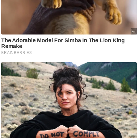
g
N
e
w
s
ला
इ
फ
स्टा
इ
ल
टे
क्नॉ
लॉ
जी
ब्यू
टी