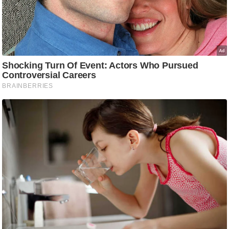
ति
ष
प्र
भु
म
हि
मा
/
ध
र्म
स्थ
ल
व्र
त
त्यो
हा
र