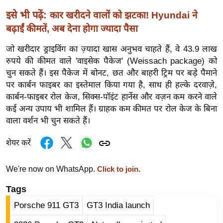
र्ल्ड
इसे भी पढ़ें:
कार खरीदने वालों को झटका! Hyundai ने
न्यू
बढ़ाईं कीमतें, अब देना होगा ज्यादा पैसा
ज
जो खरीदार ड्राइविंग का ज़्यादा खास अनुभव चाहते हैं, वे 43.9 लाख
ब्री
रुपये की कीमत वाले 'वाइसेक पैकेज' (Weissach package) को
फ
चुन सकते हैं। इस पैकेज में बोनट, छत और बाहरी ट्रिम पर बड़े पैमाने
म
पर कार्बन फाइबर का इस्तेमाल किया गया है, साथ ही हल्के दरवाज़े,
नो
कार्बन-फाइबर रोल केज, सिक्स-पॉइंट हार्नेस और वज़न कम करने वाले
रं
कई अन्य उपाय भी शामिल हैं। ग्राहक कम कीमत पर रोल केज के बिना
ज
वाला वर्शन भी चुन सकते हैं।
न
ज
शेयर करें
ग
त
We're now on WhatsApp.
Click to join.
बॉ
Tags
ली
Porsche 911 GT3
GT3 India launch
वु