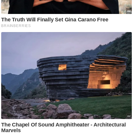
/
फै
श
न
घ
रे
लू
नु
स्खे
प
र्य
ट
न
स्थ
ल
फि