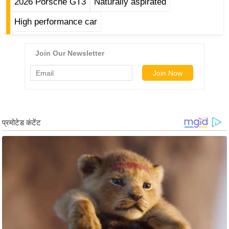
ड
2026 Porsche GT3
Naturally aspirated
हॉ
High performance car
ली
वु
ड
फि
ल्म
स
मी
क्षा
B
r
e
a
k
i
n