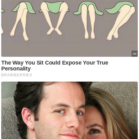
आ
र
.
आ
ई
.
चा
य
प
र
स
मी
क्षा
ध
र्म
ज्यो