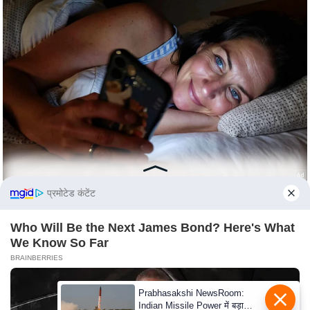
C
o
n
t
a
c
t
E
d
i
प्रमोटेड कंटेंट
t
o
Who Will Be the Next James Bond? Here's What
r
We Know So Far
A
BRAINBERRIES
d
v
Prabhasakshi NewsRoom:
Indian Missile Power में बड़ा