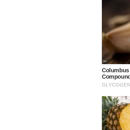
Code Of Ethics
RSS
Our Team
Expert Panel
Loksabhachunav
Android App