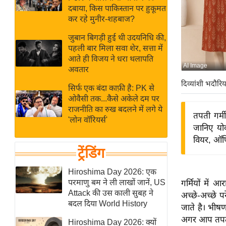
बजट
Hindi
दबाया, किस पाकिस्तान पर हुकूमत
खेल
News
कर रहे मुनीर-शहबाज?
क्रिकेट
जुबान बिगड़ी हुई थी उदयनिधि की,
Hindi
IPL
पहली बार मिला सवा शेर, सत्ता में
आते ही विजय ने धरा थलापति
Videos
2026
AI Image
अवतार
क्राइम
दिव्यांशी भदौरिय
सिर्फ एक बंदा काफ़ी है: PK से
ई-पेपर
ओवैसी तक...कैसे अकेले दम पर
मिसाल बेमिसाल
राजनीति का रुख बदलने में लगे ये
तपती गर्म
'लोन वॉरियर्स'
शख्सियत
जानिए योक
यंग इंडिया
वियर, ऑफ
ट्रेंडिंग
साहित्य जगत
ऑटो वर्ल्ड
Hiroshima Day 2026: एक
परमाणु बम ने ली लाखों जानें, US
गर्मियों में
न्यूज ब्रीफ
Attack की उस काली सुबह ने
अच्छे-अच्छे प
मनोरंजन जगत
बदल दिया World History
जाते है। भीषण
बॉलीवुड
अगर आप तपती 
Hiroshima Day 2026: क्यों