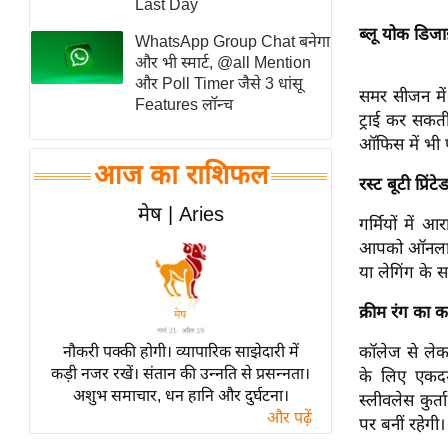
Last Day
स्तंभ
ब्लू योक डिजाइन
WhatsApp Group Chat बनेगा
एम.
और भी स्मार्ट, @all Mention
आर.
और Poll Timer जैसे 3 धांसू
समर सीजन में
Features लॉन्च
आई.
ट्राई कर सकती
चाय पर
ऑफिस में भी 
समीक्षा
आज का राशिफल
रस्ट बूटी प्रिंटे
धर्म
मेष | Aries
गर्मियों में
ज्योतिष
आपको ऑनलाइन य
प्रभु
या लेगिंग के
महिमा/
धर्मस्थल
क्रीम रंग का कढ
व्रत
नौकरी पक्की होगी। व्यापारिक साझेदारी में
कॉलेज से लेक
त्योहार
कड़ी नजर रखें। संतान की उन्नति से प्रसन्नता।
के लिए एकदम 
अशुभ समाचार, धन हानि और दुर्घटना।
राशिफल
स्लीवलेस कुर
और पढ़ें
पर बनीं रहेगी
विशेष