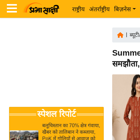
राष्ट्रीय
अंतर्राष्ट्रीय
बिज़नेस
Latest
ता
News
|
ब्यूट
ज़ा
in
ख
Summer F
Hindi
ब
समझौता,
र
Hindi
राष्ट्रीय
News
अंतर्राष्ट्रीय
Live
बिज़नेस
उद्योग
Breaking
स्पेशल रिपोर्ट
जगत
News in
विशेषज्ञ
Hindi
बलूचिस्तान का 70% क्षेत्र गंवाया,
राय
खैबर को तालिबान ने कब्जाया,
PoK में गोलियों से आवाज को