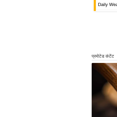
Daily Wea
ऑडियो
इंफ़ोग्राफ़िक
राज्यों से
शहरों से
वेब स्टोरी
कार्टून
Short
Videos
iOS App
About us
Contact Editor
Advertise
Privacy Policy
Grievance
Redressal