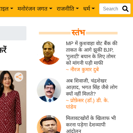
टाइल
मनोरंजन जगत
राजनीति
धर्म
स्तंभ
MP में कुशवाहा वोट बैंक की
ें
ताकत के आगे झुकी BJP,
'गुलाटी' बयान के लिए तोमर
को मांगनी पड़ी माफी
~ नीरज कुमार दुबे
अब शिवाजी, चंद्रशेखर
आज़ाद, भगत सिंह जैसे लोग
क्यों नहीं मिलते?
~ प्रोफ़ेसर (डॉ.) डी. के.
पांडेय
मिलावटखोरों के खिलाफ भी
करना पड़ेगा देशव्यापी
आंदोलन