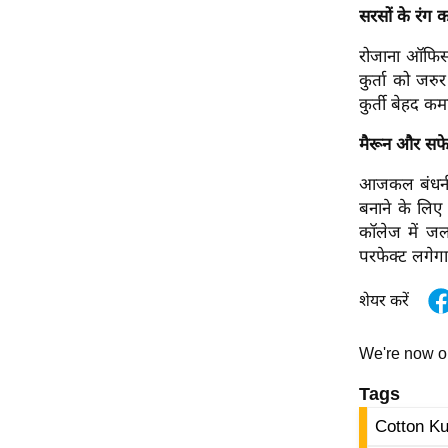
विश्लेषण
सरसों के रंग क
ट्रेंडिंग
रोजाना ऑफिस
कुर्ता को जर
Q
कुर्ती बेहद
u
i
मैरून और सफेद बं
c
आजकल बंधनी प्
k
बनाने के लिए 
L
कॉलेज में ज
i
परफेक्ट लगेग
n
k
शेयर करें
s
विधानसभा
We're now 
चुनाव
Tags
फोटो
Cotton Ku
वीडियो