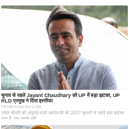
ष
ण
स
म
सा
म
यि
क
मा
तृ
भू
मि
स्तं
भ
ए
म
.