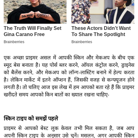
इ
म
ई
-
पे
प
र
एक अच्छा प्राइमर असल में आपकी स्किन और मेकअप के बीच एक
स्मूद बेस बनाता है। यह पोर्स ब्लर करने, ऑयल कंट्रोल करने, ड्राइनेस
मि
को बैलेंस करने, और मेकअप को लॉन्ग-लास्टिंग बनाने में हेल्प करता
सा
है। लेकिन मार्केट में इतने ऑप्शन हैं, जिसकी वजह से कन्फ्यूजन होने
ल
लगती है। तो चलिए आज इस लेख में हम आपको बता रहे हैं कि प्राइमर
खरीदते समय आपको किन बातों का ख्याल रखना चाहिए-
बे
मि
सा
स्किन टाइप को समझें पहले
ल
प्राइमर से आपको बेस्ट लुक केवल तभी मिल सकता है, जब आप
श
अपनी स्किन टाइप के अनुसार उसे चुनें। मसलन, अगर आपकी स्किन