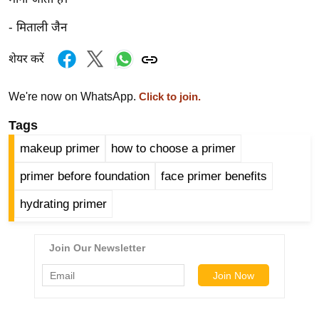
र्ल्ड
- मिताली जैन
न्यू
ज
शेयर करें
ब्री
फ
We're now on WhatsApp.
Click to join.
म
Tags
नो
रं
makeup primer
how to choose a primer
ज
primer before foundation
face primer benefits
न
ज
hydrating primer
ग
त
बॉ
ली
वु