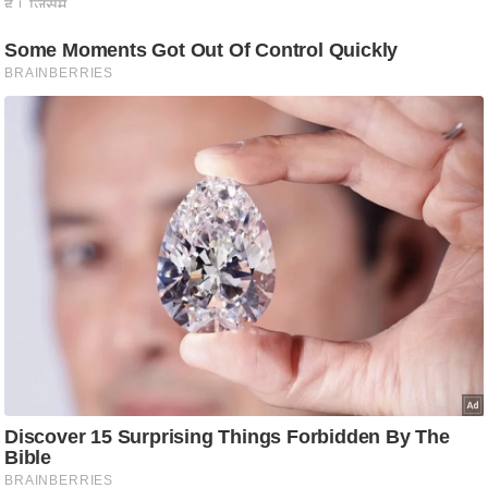
ट
ने
स
मं
त्रा
रि
ले
श
न
शि
प
रा
ज
नी
ति
वि
श्ले