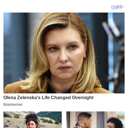
य
ब
ज
ट
खे
ल
क्रि
के
ट
I
P
L
2
0
2
6
क्रा