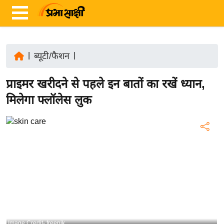
|
ब्यूटी/फैशन
|
ता
प्राइमर खरीदने से पहले इन बातों का रखें ध्यान,
ज़ा
ख
मिलेगा फ्लॉलेस लुक
ब
र
रा
ष्ट्री
य
अं
त
र्रा
ष्ट्री
Image Credit- freepik