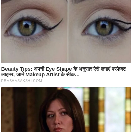
ति
ष
प्र
भु
म
हि
मा
/
ध
र्म
स्थ
ल
व्र
त
त्यो
हा
र