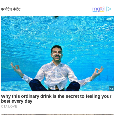
ड
हॉ
ली
वु
ड
फि
ल्म
स
मी
क्षा
B
r
e
a
k
i
n