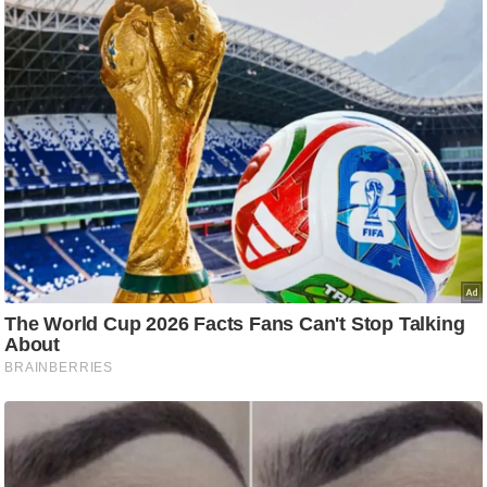
आ
र
.
आ
ई
.
चा
य
प
र
स
मी
क्षा
ध
र्म
ज्यो