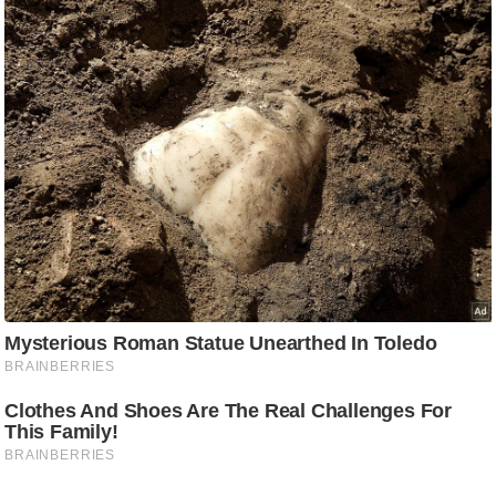
g
N
e
w
s
ला
इ
फ
स्टा
इ
ल
टे
क्नॉ
लॉ
जी
ब्यू
टी