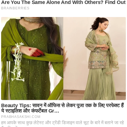
/
फै
श
न
घ
रे
लू
नु
स्खे
प
र्य
ट
न
स्थ
ल
फि