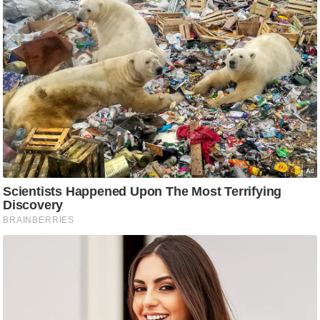
आ
र
.
आ
ई
.
चा
य
प
र
स
मी
क्षा
ध
र्म
ज्यो