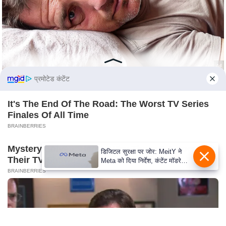
c
y
G
r
i
e
प्रमोटेड कंटेंट
v
a
It's The End Of The Road: The Worst TV Series
n
Finales Of All Time
c
BRAINBERRIES
e
R
Mystery Solved: Here's Why These 9 Actors Left
डिजिटल सुरक्षा पर जोर: MeitY ने
Their TV Shows
e
Meta को दिया निर्देश, कंटेंट मॉडरेशन
मजबूत करे
BRAINBERRIES
d
r
e
s