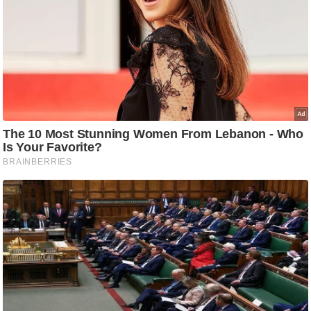
ति
ष
प्र
भु
म
हि
मा
/
ध
र्म
स्थ
ल
व्र
त
त्यो
हा
र