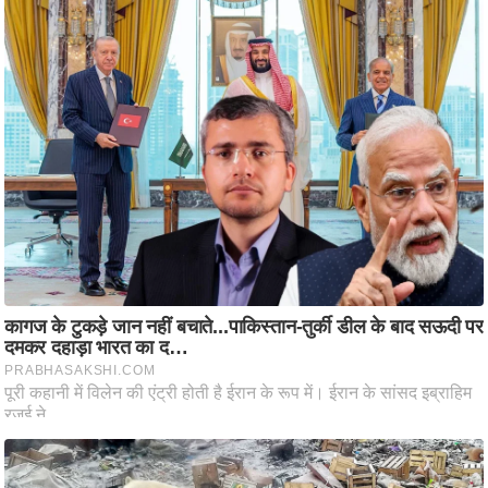
ष
ण
स
म
सा
म
यि
क
मा
तृ
भू
मि
स्तं
भ
ए
म
.