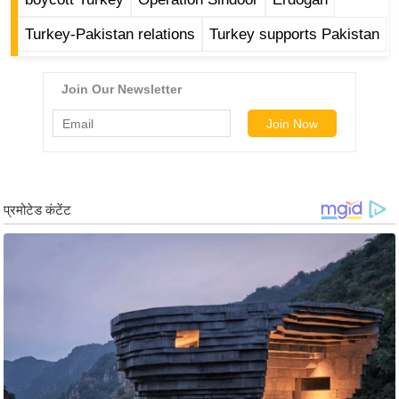
ड
हॉ
Turkey-Pakistan relations
Turkey supports Pakistan
ली
वु
ड
फि
ल्म
स
मी
क्षा
B
r
e
a
k
i
n