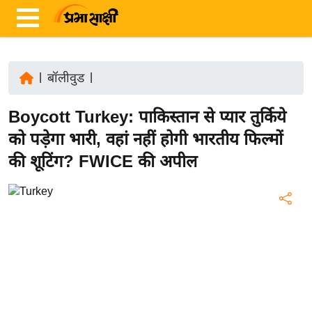
|
बॉलीवुड
|
ता
Boycott Turkey: पाकिस्तान से प्यार तुर्किये
ज़ा
ख
को पड़ेगा भारी, वहां नहीं होगी भारतीय फिल्मों
ब
की शूटिंग? FWICE की अपील
र
रा
ष्ट्री
य
अं
त
र्रा
ष्ट्री