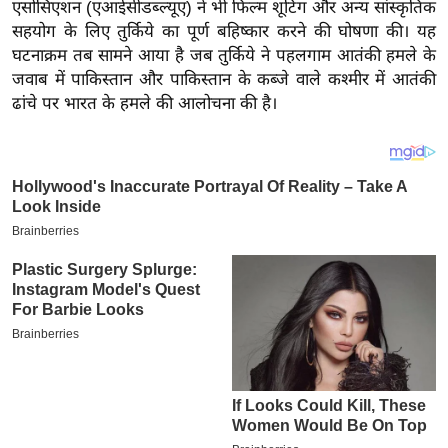
य
एसोसिएशन (एआईसीडब्ल्यूए) ने भी फिल्म शूटिंग और अन्य सांस्कृतिक
सहयोग के लिए तुर्किये का पूर्ण बहिष्कार करने की घोषणा की। यह
ब
घटनाक्रम तब सामने आया है जब तुर्किये ने पहलगाम आतंकी हमले के
ज
जवाब में पाकिस्तान और पाकिस्तान के कब्जे वाले कश्मीर में आतंकी
ट
ढांचे पर भारत के हमले की आलोचना की है।
खे
ल
क्रि
के
ट
I
P
L
2
0
2
6
क्रा