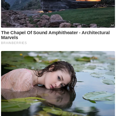
g
N
e
w
s
ला
इ
फ
स्टा
इ
ल
टे
क्नॉ
लॉ
जी
ब्यू
टी