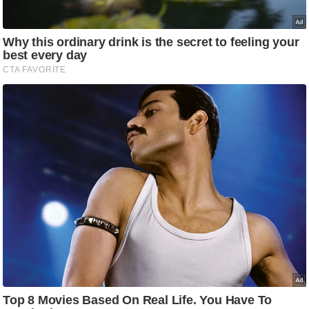
/
फै
श
न
घ
रे
लू
नु
स्खे
प
र्य
ट
न
स्थ
ल
फि