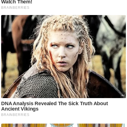
ट
ने
स
मं
त्रा
रि
ले
श
न
शि
प
रा
ज
नी
ति
वि
श्ले