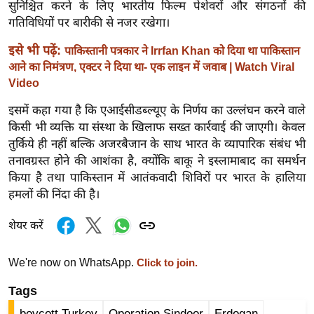
सुनिश्चित करने के लिए भारतीय फिल्म पेशेवरों और संगठनों की
र्ल्ड
गतिविधियों पर बारीकी से नजर रखेगा।
न्यू
इसे भी पढ़ें:
पाकिस्तानी पत्रकार ने Irrfan Khan को दिया था पाकिस्तान
ज
आने का निमंत्रण, एक्टर ने दिया था- एक लाइन में जवाब | Watch Viral
ब्री
Video
फ
म
इसमें कहा गया है कि एआईसीडब्ल्यूए के निर्णय का उल्लंघन करने वाले
किसी भी व्यक्ति या संस्था के खिलाफ सख्त कार्रवाई की जाएगी। केवल
नो
तुर्किये ही नहीं बल्कि अजरबैजान के साथ भारत के व्यापारिक संबंध भी
रं
तनावग्रस्त होने की आशंका है, क्योंकि बाकू ने इस्लामाबाद का समर्थन
ज
किया है तथा पाकिस्तान में आतंकवादी शिविरों पर भारत के हालिया
न
हमलों की निंदा की है।
ज
ग
शेयर करें
त
बॉ
We're now on WhatsApp.
Click to join.
ली
Tags
वु
boycott Turkey
Operation Sindoor
Erdogan