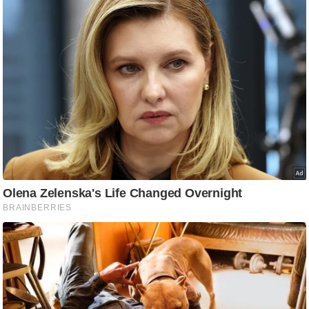
ट
ने
स
मं
त्रा
रि
ले
श
न
शि
प
रा
ज
नी
ति
वि
श्ले