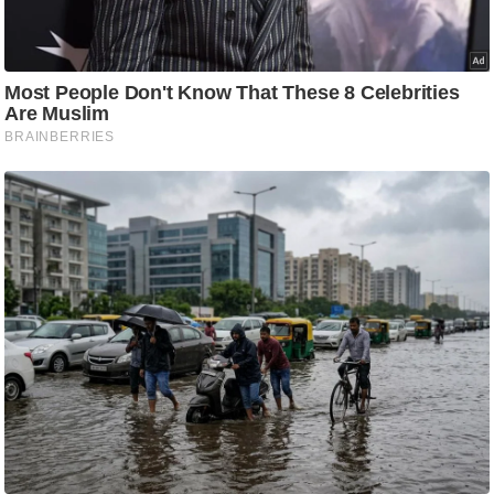
ति
ष
प्र
भु
म
हि
मा
/
ध
र्म
स्थ
ल
व्र
त
त्यो
हा
र