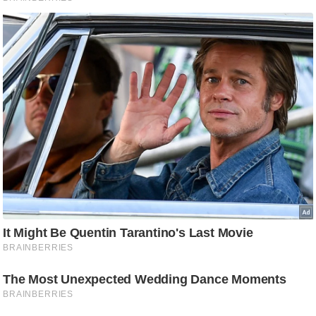
g
N
e
w
s
ला
इ
फ
स्टा
इ
ल
टे
क्नॉ
लॉ
जी
ब्यू
टी