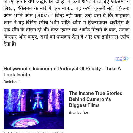
जरिए एक विशेष श्रद्धांजलि दी है।
वीडियो शेयर करते हुए एकेडमी ने
य
लिखा, "किस्मत के बारे में एक बात... वह कभी चूकती नहीं। फ़िल्म:
ब
ओम शांति ओम (2007)।" जिन्हें नहीं पता, उन्हें बता दें कि शाहरुख
ज
खान ने यह विनिंग स्पीच 'ओम शांति ओम' में फ़िल्मफ़ेयर अवॉर्ड्स के
ट
एक सीन के दौरान दी थी। बेस्ट एक्टर का अवॉर्ड मिलने के बाद, उनका
खे
किरदार ओम कपूर, सभी को धन्यवाद देता है और एक इमोशनल स्पीच
ल
देता है।
क्रि
के
ट
I
P
L
2
0
2
6
क्रा