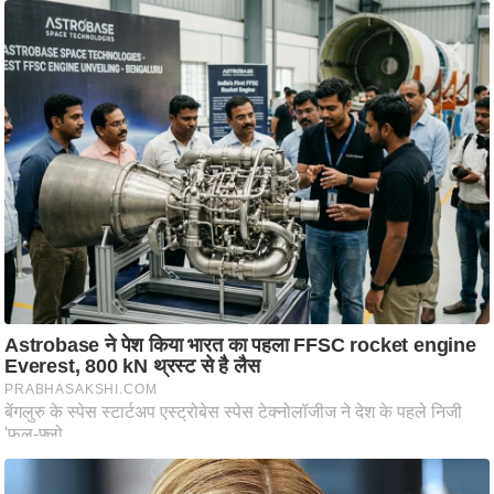
/
फै
श
न
घ
रे
लू
नु
स्खे
प
र्य
ट
न
स्थ
ल
फि