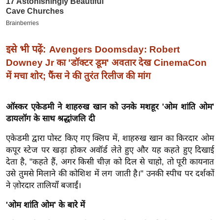
इ
म
ई
इसे भी पढ़ें:
Avengers Doomsday: Robert
-
Downey Jr का 'डॉक्टर डूम' अवतार देख CinemaCon
पे
में मचा शोर; फैंस ने की तुरंत रिलीज की मांग
प
र
मि
ऑस्कर एकेडमी ने शाहरुख खान को उनके मशहूर 'ओम शांति ओम'
डायलॉग के साथ श्रद्धांजलि दी
सा
ल
एकेडमी द्वारा पोस्ट किए गए क्लिप में, शाहरुख खान का किरदार ओम
कपूर स्टेज पर खड़ा होकर अवॉर्ड लेते हुए और यह कहते हुए दिखाई
बे
देता है, "कहते हैं, अगर किसी चीज़ को दिल से चाहो, तो पूरी कायनात
मि
उसे तुमसे मिलाने की कोशिश में लग जाती है।" उनकी स्पीच पर दर्शकों
सा
ने ज़ोरदार तालियाँ बजाईं।
ल
'ओम शांति ओम' के बारे में
श