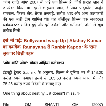
ख्सि
'ओम शांति ओम' 2007 में आई एक फ़िल्म है, जिसे फ़राह खान ने
डायरेक्ट किया था। इसमें शाहरुख खान, दीपिका पादुकोण, अर्जुन
य
रामपाल, किरण खेर, श्रेयस तलपड़े, सतीश शाह और अन्य कलाकारों
त
की एक बड़ी टीम शामिल थी। यह बॉलीवुड फ़िल्म एक ज़बरदस्त
यं
ब्लॉकबस्टर साबित हुई और इसे दर्शकों और समीक्षकों, दोनों से खूब
ग
तारीफ़ मिली।
इं
डि
इसे भी पढ़ें:
Bollywood wrap Up | Akshay Kumar
या
का कमबैक, Ramayana से Ranbir Kapoor के 'राम'
लुक पर छिड़ी बहस
सा
हि
'ओम शांति ओम': बॉक्स ऑफ़िस कलेक्शन
त्य
ज
इंडस्ट्री ट्रैकर Sacnilk के अनुसार, फ़िल्म ने दुनिया भर में 148.20
ग
करोड़ रुपये कमाए। इसमें से 105.63 करोड़ रुपये भारत में और
78.25 करोड़ रुपये विदेशों से कमाए गए।
त
ऑ
One thing about destiny... it doesn't miss. ✨
टो
व
Film: OM SHANTI OM (2007)