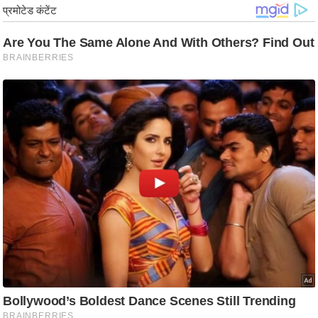
ड
हॉ
ली
वु
ड
फि
ल्म
स
मी
क्षा
B
r
e
a
k
i
n