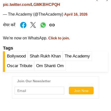
र्ल्ड
pic.twitter.com/LGMKBHCPQH
न्यू
— The Academy (@TheAcademy)
April 16, 2026
ज
ब्री
शेयर करें
फ
We're now on WhatsApp.
Click to join.
म
नो
Tags
रं
Bollywood
Shah Rukh Khan
The Academy
ज
न
Oscar Tribute
Om Shanti Om
ज
ग
त
बॉ
ली
वु