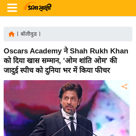
|
बॉलीवुड
|
ता
Oscars Academy ने Shah Rukh Khan
ज़ा
ख
को दिया खास सम्मान, 'ओम शांति ओम' की
ब
जादुई स्पीच को दुनिया भर में किया फीचर
र
रा
ष्ट्री
य
अं
त
र्रा
ष्ट्री