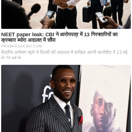
आ
र
.
आ
ई
.
चा
य
प
र
स
मी
क्षा
ध
र्म
ज्यो