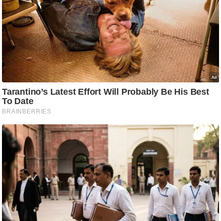
ष
ण
स
म
सा
म
यि
क
मा
तृ
भू
मि
स्तं
भ
ए
म
.