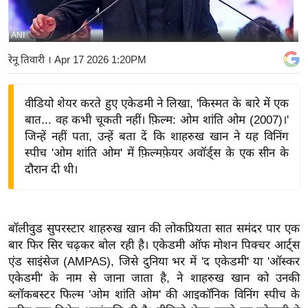
य
बि
ANI
ज़
रेनू तिवारी
। Apr 17 2026 1:20PM
ने
स
वीडियो शेयर करते हुए एकेडमी ने लिखा, 'किस्मत के बारे में एक
उ
बात... वह कभी चूकती नहीं। फ़िल्म: ओम शांति ओम (2007)।'
द्यो
जिन्हें नहीं पता, उन्हें बता दें कि शाहरुख खान ने यह विनिंग
ग
स्पीच 'ओम शांति ओम' में फ़िल्मफ़ेयर अवॉर्ड्स के एक सीन के
ज
दौरान दी थी।
ग
त
वि
बॉलीवुड सुपरस्टार शाहरुख खान की लोकप्रियता सात समंदर पार एक
शे
बार फिर सिर चढ़कर बोल रही है। एकेडमी ऑफ मोशन पिक्चर आर्ट्स
ष
एंड साइंसेज (AMPAS), जिसे दुनिया भर में 'द एकेडमी' या 'ऑस्कर
ज्ञ
एकेडमी' के नाम से जाना जाता है, ने शाहरुख खान को उनकी
रा
ब्लॉकबस्टर फिल्म 'ओम शांति ओम' की आइकॉनिक विनिंग स्पीच के