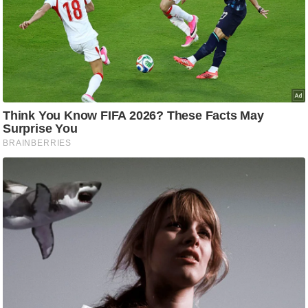
g
N
e
w
s
ला
इ
फ
स्टा
इ
ल
टे
क्नॉ
लॉ
जी
ब्यू
टी