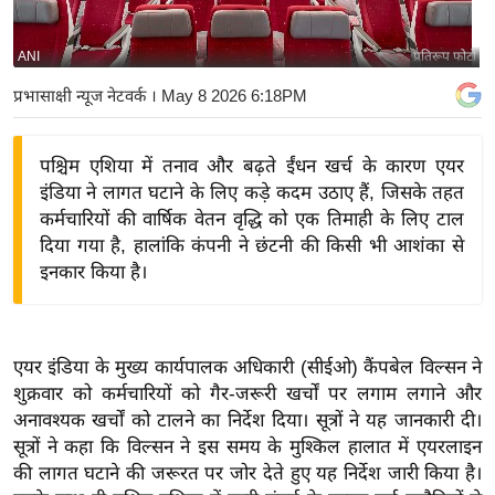
य
बि
ANI
प्रतिरूप फोटो
ज़
प्रभासाक्षी न्यूज नेटवर्क
। May 8 2026 6:18PM
ने
स
पश्चिम एशिया में तनाव और बढ़ते ईंधन खर्च के कारण एयर
उ
इंडिया ने लागत घटाने के लिए कड़े कदम उठाए हैं, जिसके तहत
द्यो
कर्मचारियों की वार्षिक वेतन वृद्धि को एक तिमाही के लिए टाल
ग
दिया गया है, हालांकि कंपनी ने छंटनी की किसी भी आशंका से
ज
इनकार किया है।
ग
त
वि
एयर इंडिया के मुख्य कार्यपालक अधिकारी (सीईओ) कैंपबेल विल्सन ने
शे
शुक्रवार को कर्मचारियों को गैर-जरूरी खर्चों पर लगाम लगाने और
ष
अनावश्यक खर्चों को टालने का निर्देश दिया। सूत्रों ने यह जानकारी दी।
ज्ञ
सूत्रों ने कहा कि विल्सन ने इस समय के मुश्किल हालात में एयरलाइन
रा
की लागत घटाने की जरूरत पर जोर देते हुए यह निर्देश जारी किया है।