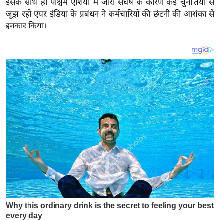
इसके साथ ही पश्चिम एशिया में जारी संघर्ष के कारण कई चुनौतियों से
य
जूझ रही एयर इंडिया के प्रबंधन ने कर्मचारियों की छंटनी की आशंका से
ब
इनकार किया।
ज
ट
खे
ल
क्रि
के
ट
I
P
L
2
0
2
6
क्रा