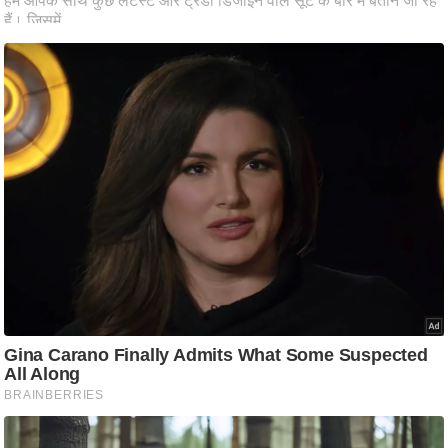
ष
ण
स
म
सा
म
यि
क
मा
तृ
भू
मि
स्तं
भ
ए
म
.