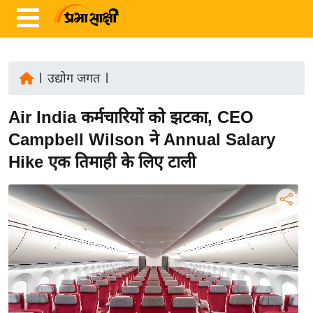
|
उद्योग जगत
|
ता
Air India कर्मचारियों को झटका, CEO
ज़ा
ख
Campbell Wilson ने Annual Salary
ब
Hike एक तिमाही के लिए टाली
र
रा
ष्ट्री
य
अं
त
र्रा
ष्ट्री