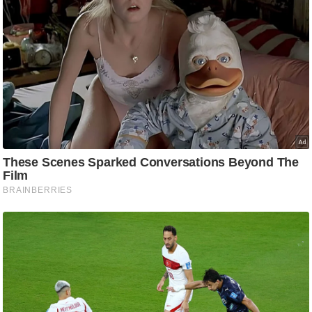
ड
हॉ
ली
वु
ड
फि
ल्म
स
मी
क्षा
B
r
e
a
k
i
n