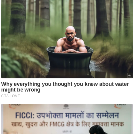
आ
र
.
आ
ई
.
चा
य
प
र
स
मी
क्षा
ध
र्म
ज्यो