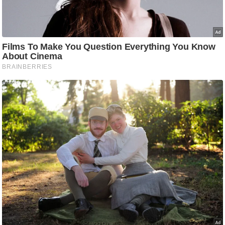
/
फै
श
न
घ
रे
लू
नु
स्खे
प
र्य
ट
न
स्थ
ल
फि