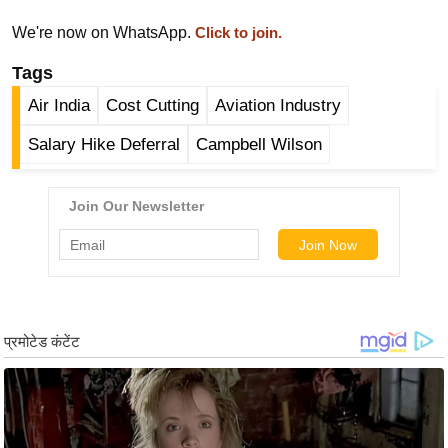
र्ल्ड
We're now on WhatsApp.
Click to join.
न्यू
Tags
ज
ब्री
Air India
Cost Cutting
Aviation Industry
फ
Salary Hike Deferral
Campbell Wilson
म
नो
रं
ज
न
ज
ग
त
बॉ
ली
वु