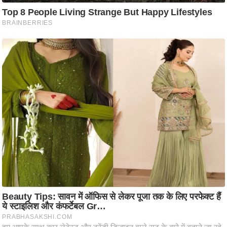
ट
ने
स
मं
त्रा
रि
ले
श
न
शि
प
रा
ज
नी
ति
वि
श्ले