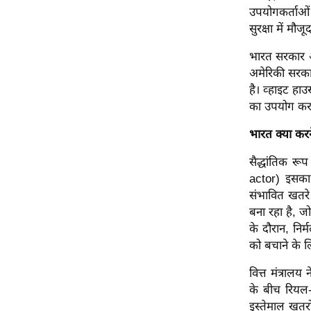
उपयोगकर्ताओं
ऑडियो
सुरक्षा में मौ
इंफ़ोग्राफ़िक
भारत सरकार अक
राज्यों से
अमेरिकी सरकार
शहरों से
है। व्हाइट हा
वेब स्टोरी
का उपयोग करन
कार्टून
भारत क्या करन
Short
Videos
सैद्धांतिक रू
actor) इसका
iOS App
संभावित खतरे
About us
बना रहा है, 
Contact Editor
के दौरान, निर
को बचाने के 
Advertise
Privacy Policy
वित्त मंत्रा
के बीच रियल-
Grievance
इस्तेमाल खतरो
Redressal