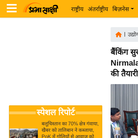
राष्ट्रीय
अंतर्राष्ट्रीय
बिज़नेस
Latest
ता
News
|
उद्य
ज़ा
in
ख
बैंकिंग स
Hindi
ब
Nirmala 
र
Hindi
की तैयारी
राष्ट्रीय
News
अंतर्राष्ट्रीय
Live
बिज़नेस
उद्योग
Breaking
स्पेशल रिपोर्ट
जगत
News in
विशेषज्ञ
Hindi
बलूचिस्तान का 70% क्षेत्र गंवाया,
राय
खैबर को तालिबान ने कब्जाया,
PoK में गोलियों से आवाज को