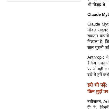
विश्लेषण
भी मौजूद थे।
ट्रेंडिंग
Claude Mytho
Q
Claude Myth
u
मॉडल साइबर स
i
सकता। कंपनी 
c
निकाला है, जिन
k
साल पुरानी कम
L
Anthropic ने 
i
हैकिंग क्षमत
n
पर तो यही लग
k
बारे में हमें 
s
इसे भी पढ़ें:
विधानसभा
किन मुद्दों 
चुनाव
फोटो
नतीजतन, Ant
वीडियो
दी है, जिनम