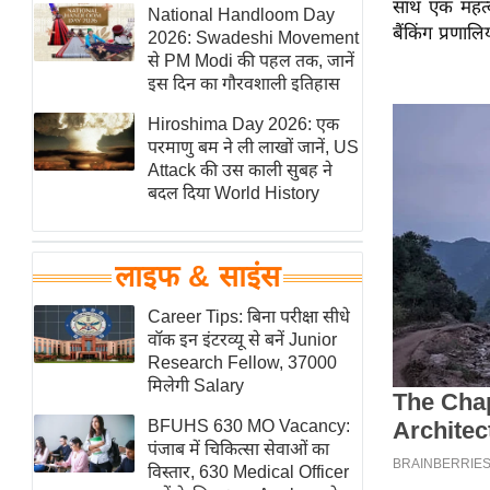
साथ एक महत्
हॉलीवुड
National Handloom Day
बैंकिंग प्रणा
2026: Swadeshi Movement
फिल्म समीक्षा
से PM Modi की पहल तक, जानें
Breaking
इस दिन का गौरवशाली इतिहास
News
Hiroshima Day 2026: एक
लाइफस्टाइल
परमाणु बम ने ली लाखों जानें, US
Attack की उस काली सुबह ने
टेक्नॉलॉजी
बदल दिया World History
ब्यूटी/फैशन
घरेलू नुस्खे
लाइफ & साइंस
पर्यटन स्थल
फिटनेस मंत्रा
Career Tips: बिना परीक्षा सीधे
वॉक इन इंटरव्यू से बनें Junior
रिलेशनशिप
Research Fellow, 37000
राजनीति
मिलेगी Salary
विश्लेषण
BFUHS 630 MO Vacancy:
समसामयिक
पंजाब में चिकित्सा सेवाओं का
विस्तार, 630 Medical Officer
मातृभूमि