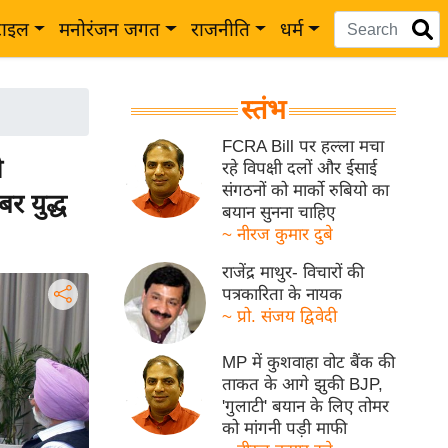
टाइल
मनोरंजन जगत
राजनीति
धर्म
स्तंभ
FCRA Bill पर हल्ला मचा
ी
रहे विपक्षी दलों और ईसाई
संगठनों को मार्को रुबियो का
र युद्ध
बयान सुनना चाहिए
~ नीरज कुमार दुबे
राजेंद्र माथुर- विचारों की
पत्रकारिता के नायक
~ प्रो. संजय द्विवेदी
MP में कुशवाहा वोट बैंक की
ताकत के आगे झुकी BJP,
'गुलाटी' बयान के लिए तोमर
को मांगनी पड़ी माफी