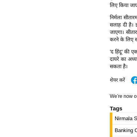
लिए किया जा
Code Of Ethics
निर्मला सीता
RSS
सलाह दी है। 
Our Team
जाएगा। सीतार
Expert Panel
करने के लिए स
Loksabhachunav
'द हिंदू' की ए
Android App
दायरे का अध्य
सकता है।
शेयर करें
We're now 
Tags
Nirmala 
Banking C