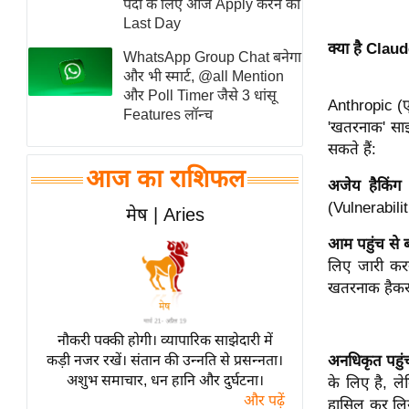
पदों के लिए आज Apply करने का
स्तंभ
Last Day
क्या है Clau
एम.
WhatsApp Group Chat बनेगा
आर.
और भी स्मार्ट, @all Mention
और Poll Timer जैसे 3 धांसू
आई.
Anthropic (ए
Features लॉन्च
चाय पर
'खतरनाक' साइ
सकते हैं:
समीक्षा
आज का राशिफल
धर्म
अजेय हैकिंग 
ज्योतिष
(Vulnerabiliti
मेष | Aries
प्रभु
आम पहुंच से 
महिमा/
लिए जारी करन
धर्मस्थल
खतरनाक हैकर
व्रत
त्योहार
नौकरी पक्की होगी। व्यापारिक साझेदारी में
कड़ी नजर रखें। संतान की उन्नति से प्रसन्नता।
अनधिकृत पहुं
राशिफल
अशुभ समाचार, धन हानि और दुर्घटना।
के लिए है, ल
विशेष
और पढ़ें
हासिल कर लिया