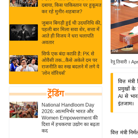
बजट
Hindi
दबाया, किस पाकिस्तान पर हुकूमत
खेल
News
कर रहे मुनीर-शहबाज?
क्रिकेट
जुबान बिगड़ी हुई थी उदयनिधि की,
Hindi
IPL
पहली बार मिला सवा शेर, सत्ता में
आते ही विजय ने धरा थलापति
Videos
2026
अवतार
क्राइम
ANI
सिर्फ एक बंदा काफ़ी है: PK से
ई-पेपर
ओवैसी तक...कैसे अकेले दम पर
रेनू तिवारी
। Ap
मिसाल बेमिसाल
राजनीति का रुख बदलने में लगे ये
'लोन वॉरियर्स'
शख्सियत
वित्त मंत्
यंग इंडिया
प्रमुखों 
ट्रेंडिंग
साहित्य जगत
AI से भार
इंतजाम।
ऑटो वर्ल्ड
National Handloom Day
2026: आत्मनिर्भर भारत और
न्यूज ब्रीफ
Women Empowerment की
मनोरंजन जगत
दिशा में हथकरघा उद्योग का बढ़ता
कद
बॉलीवुड
वित्त मंत्री नि