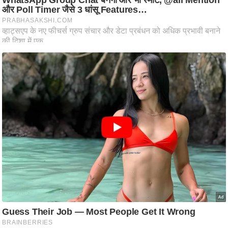
आ
र
.
आ
ई
.
चा
य
प
र
स
मी
क्षा
ध
र्म
ज्यो