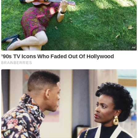
ट
ने
स
मं
त्रा
रि
ले
श
न
शि
प
रा
ज
नी
ति
वि
श्ले