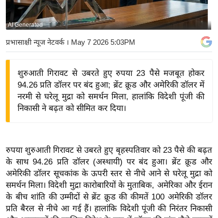
य
बि
AI Generated
ज़
प्रभासाक्षी न्यूज नेटवर्क
। May 7 2026 5:03PM
ने
स
शुरुआती गिरावट से उबरते हुए रुपया 23 पैसे मजबूत होकर
उ
94.26 प्रति डॉलर पर बंद हुआ; ब्रेंट क्रूड और अमेरिकी डॉलर में
द्यो
नरमी से घरेलू मुद्रा को समर्थन मिला, हालांकि विदेशी पूंजी की
ग
निकासी ने बढ़त को सीमित कर दिया।
ज
ग
त
रुपया शुरुआती गिरावट से उबरते हुए बृहस्पतिवार को 23 पैसे की बढ़त
वि
के साथ 94.26 प्रति डॉलर (अस्थायी) पर बंद हुआ। ब्रेंट क्रूड और
शे
अमेरिकी डॉलर सूचकांक के ऊपरी स्तर से नीचे आने से घरेलू मुद्रा को
ष
समर्थन मिला। विदेशी मुद्रा कारोबारियों के मुताबिक, अमेरिका और ईरान
ज्ञ
के बीच शांति की उम्मीदों से ब्रेंट क्रूड की कीमतें 100 अमेरिकी डॉलर
रा
प्रति बैरल से नीचे आ गई हैं। हालांकि विदेशी पूंजी की निरंतर निकासी