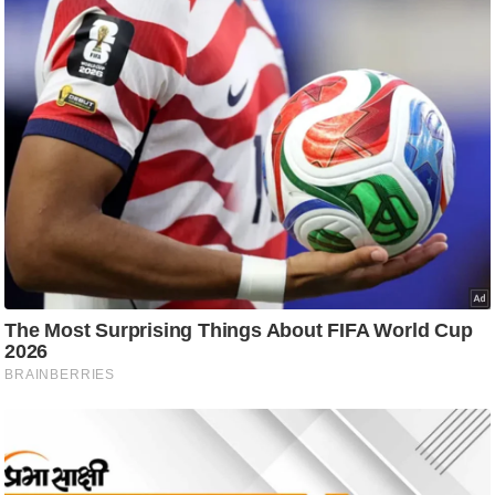
g
N
e
w
s
ला
इ
फ
स्टा
इ
ल
टे
क्नॉ
लॉ
जी
ब्यू
टी