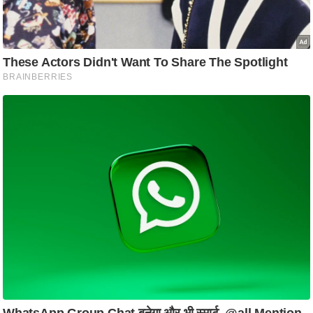
ष
ण
स
म
सा
म
यि
क
मा
तृ
भू
मि
स्तं
भ
ए
म
.