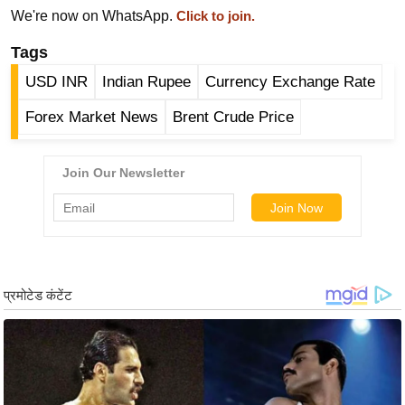
र्ल्ड
We're now on WhatsApp.
Click to join.
न्यू
Tags
ज
USD INR
Indian Rupee
Currency Exchange Rate
ब्री
फ
Forex Market News
Brent Crude Price
म
नो
रं
ज
न
ज
ग
त
बॉ
ली
वु