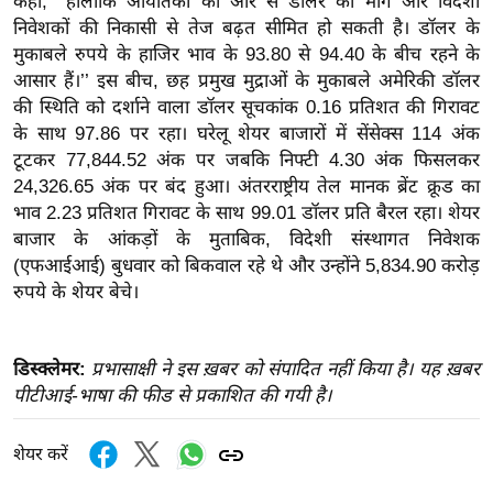
कहा, ‘‘हालांकि आयातकों की ओर से डॉलर की मांग और विदेशी
ख्सि
निवेशकों की निकासी से तेज बढ़त सीमित हो सकती है। डॉलर के
य
मुकाबले रुपये के हाजिर भाव के 93.80 से 94.40 के बीच रहने के
त
आसार हैं।’’ इस बीच, छह प्रमुख मुद्राओं के मुकाबले अमेरिकी डॉलर
यं
की स्थिति को दर्शाने वाला डॉलर सूचकांक 0.16 प्रतिशत की गिरावट
ग
के साथ 97.86 पर रहा। घरेलू शेयर बाजारों में सेंसेक्स 114 अंक
इं
टूटकर 77,844.52 अंक पर जबकि निफ्टी 4.30 अंक फिसलकर
डि
24,326.65 अंक पर बंद हुआ। अंतरराष्ट्रीय तेल मानक ब्रेंट क्रूड का
भाव 2.23 प्रतिशत गिरावट के साथ 99.01 डॉलर प्रति बैरल रहा। शेयर
या
बाजार के आंकड़ों के मुताबिक, विदेशी संस्थागत निवेशक
सा
(एफआईआई) बुधवार को बिकवाल रहे थे और उन्होंने 5,834.90 करोड़
हि
रुपये के शेयर बेचे।
त्य
ज
ग
डिस्क्लेमर:
प्रभासाक्षी ने इस ख़बर को संपादित नहीं किया है। यह ख़बर
त
पीटीआई-भाषा की फीड से प्रकाशित की गयी है।
ऑ
टो
शेयर करें
व