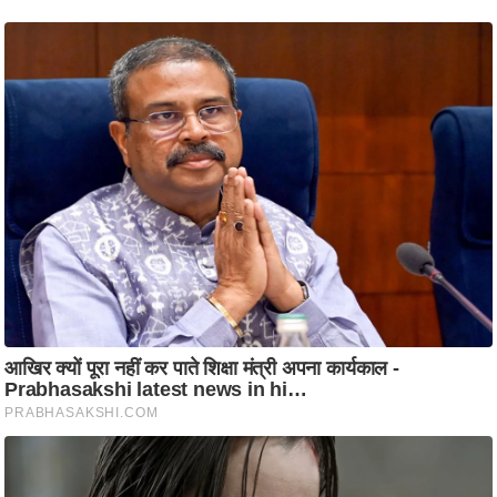
ति
ष
प्र
भु
म
हि
मा
/
ध
र्म
स्थ
ल
व्र
त
त्यो
हा
र