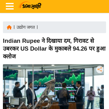
|
उद्योग जगत
|
ता
Indian Rupee ने दिखाया दम, गिरावट से
ज़ा
ख
उबरकर US Dollar के मुकाबले 94.26 पर हुआ
ब
क्लोज
र
रा
ष्ट्री
य
अं
त
र्रा
ष्ट्री