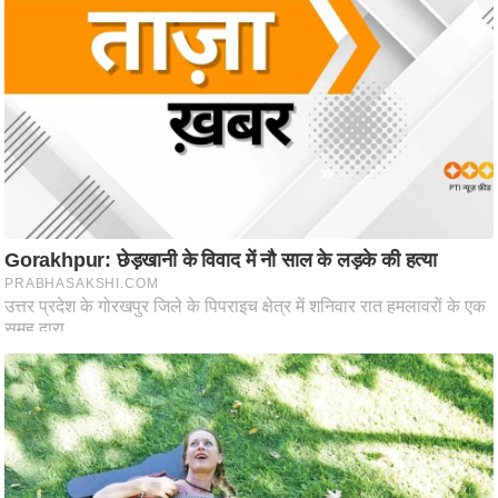
/
फै
श
न
घ
रे
लू
नु
स्खे
प
र्य
ट
न
स्थ
ल
फि