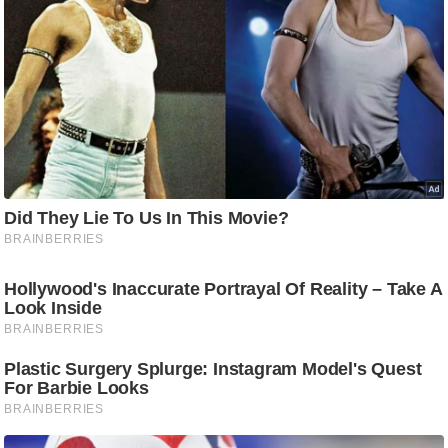
ड
हॉ
ली
वु
ड
फि
ल्म
स
मी
क्षा
B
r
e
a
k
i
n