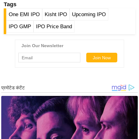
ख्सि
Tags
य
One EMI IPO
Kisht IPO
Upcoming IPO
त
IPO GMP
IPO Price Band
यं
ग
इं
डि
या
सा
हि
त्य
ज
ग
त
ऑ
टो
व