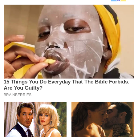
य
ब
ज
ट
खे
ल
क्रि
के
ट
I
P
L
2
0
2
6
क्रा