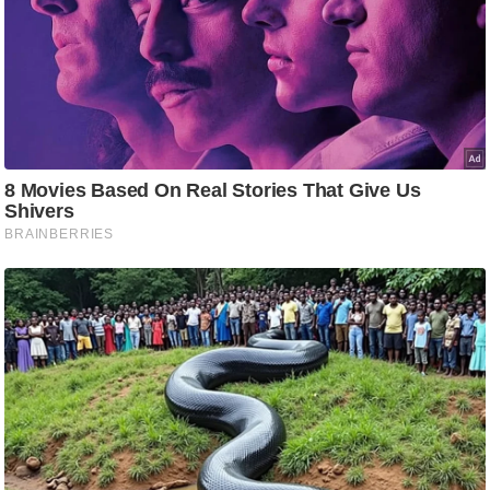
र्ल्ड
न्यू
ज
ब्री
फ
म
नो
रं
ज
न
ज
ग
त
बॉ
ली
वु