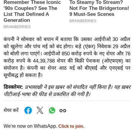
इ
म
ई
-
कंपनी ने सोमवार को बयान में बताया कि उसका आईपीओ 30 अप्रैल
पे
को खुलेगा और पांच मई को बंद होगा। बड़े (एंकर) निवेशक 29 अप्रैल
प
को बोली लगा पाएंगे। आईपीओ 850 करोड़ रुपये के नए शेयर और 76
र
करोड़ रुपये के 44,39,788 शेयर की बिक्री पेशकश (ओएफएस) का
मि
संयोजन है। कंपनी का शेयर आठ मई को बीएसई और एनएसई पर
सा
सूचीबद्ध हो सकता है।
ल
डिस्क्लेमर:
प्रभासाक्षी ने इस ख़बर को संपादित नहीं किया है। यह ख़बर
पीटीआई-भाषा की फीड से प्रकाशित की गयी है।
बे
मि
शेयर करें
सा
ल
We're now on WhatsApp.
Click to join.
श