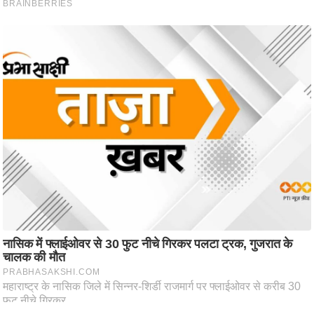
/
फै
श
न
घ
रे
लू
नु
स्खे
प
र्य
ट
न
स्थ
ल
फि