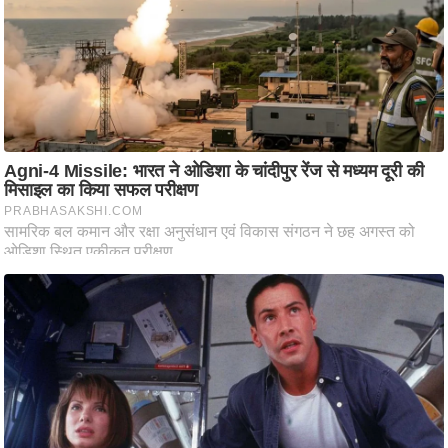
आ
र
.
आ
ई
.
चा
य
प
र
स
मी
क्षा
ध
र्म
ज्यो