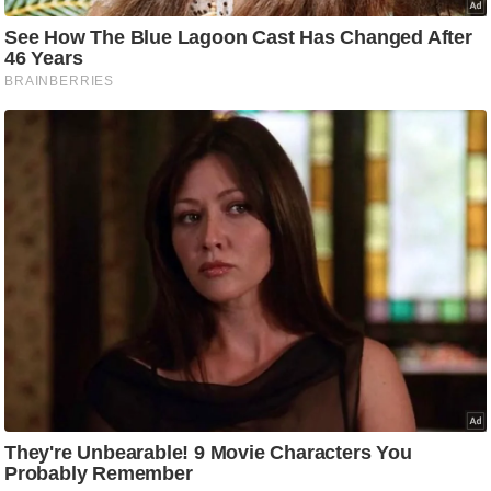
g
N
e
w
s
ला
इ
फ
स्टा
इ
ल
टे
क्नॉ
लॉ
जी
ब्यू
टी