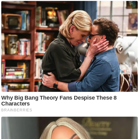
ट
ने
स
मं
त्रा
रि
ले
श
न
शि
प
रा
ज
नी
ति
वि
श्ले