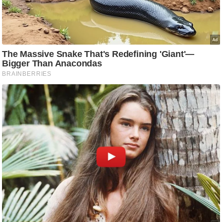
ड
हॉ
ली
वु
ड
फि
ल्म
स
मी
क्षा
B
r
e
a
k
i
n