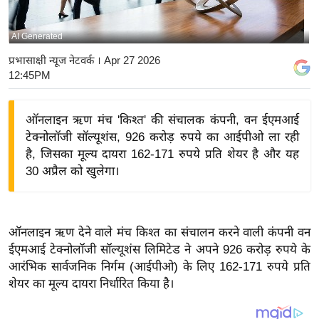
य
बि
AI Generated
ज़
प्रभासाक्षी न्यूज नेटवर्क
। Apr 27 2026
ने
12:45PM
स
उ
ऑनलाइन ऋण मंच 'किश्त' की संचालक कंपनी, वन ईएमआई
द्यो
टेक्नोलॉजी सॉल्यूशंस, 926 करोड़ रुपये का आईपीओ ला रही
ग
है, जिसका मूल्य दायरा 162-171 रुपये प्रति शेयर है और यह
ज
30 अप्रैल को खुलेगा।
ग
त
वि
ऑनलाइन ऋण देने वाले मंच किश्त का संचालन करने वाली कंपनी वन
शे
ईएमआई टेक्नोलॉजी सॉल्यूशंस लिमिटेड ने अपने 926 करोड़ रुपये के
आरंभिक सार्वजनिक निर्गम (आईपीओ) के लिए 162-171 रुपये प्रति
ष
शेयर का मूल्य दायरा निर्धारित किया है।
ज्ञ
रा