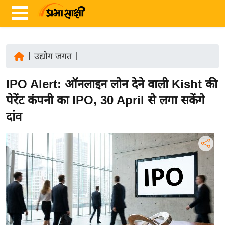
|
उद्योग जगत
|
ता
IPO Alert: ऑनलाइन लोन देने वाली Kisht की
ज़ा
ख
पेरेंट कंपनी का IPO, 30 April से लगा सकेंगे
ब
दांव
र
रा
ष्ट्री
य
अं
त
र्रा
ष्ट्री