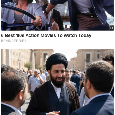
ति
ष
प्र
भु
म
हि
मा
/
ध
र्म
स्थ
ल
व्र
त
त्यो
हा
र