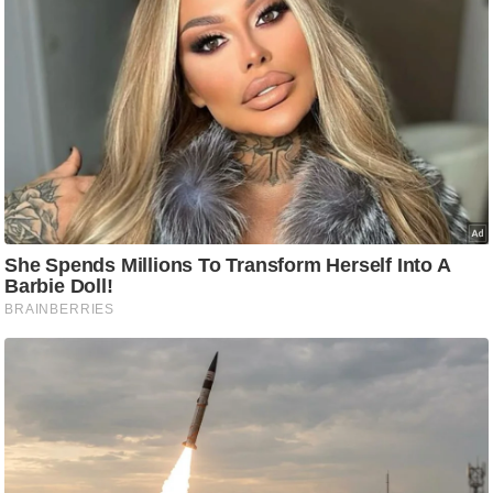
ष
ण
स
म
सा
म
यि
क
मा
तृ
भू
मि
स्तं
भ
ए
म
.