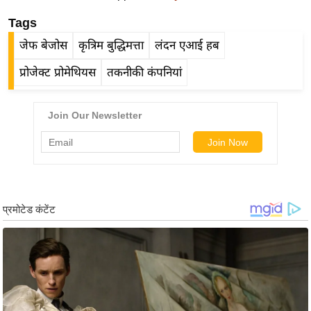
र्ल्ड
Tags
न्यू
जेफ बेजोस
कृत्रिम बुद्धिमत्ता
लंदन एआई हब
ज
ब्री
प्रोजेक्ट प्रोमेथियस
तकनीकी कंपनियां
फ
म
नो
रं
ज
न
ज
ग
त
बॉ
ली
वु