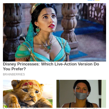
य
ब
ज
ट
खे
ल
क्रि
के
ट
I
P
L
2
0
2
6
क्रा