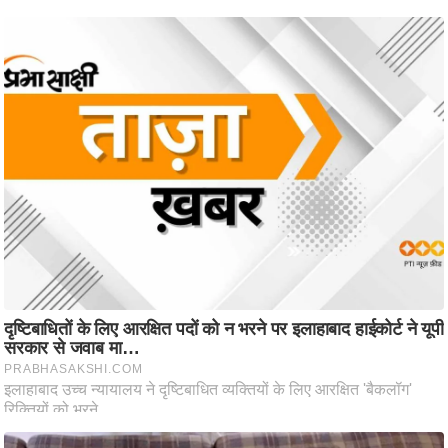
ट
ने
स
मं
त्रा
रि
ले
श
न
शि
प
रा
ज
नी
ति
वि
श्ले