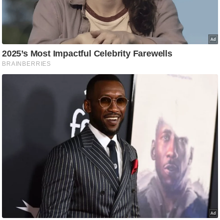
g
N
e
w
s
ला
इ
फ
स्टा
इ
ल
टे
क्नॉ
लॉ
जी
ब्यू
टी