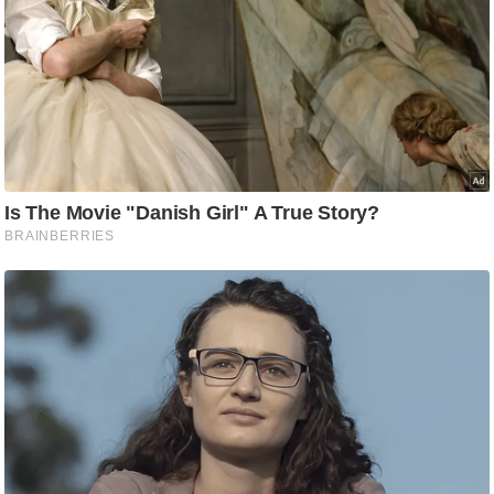
ड
हॉ
ली
वु
ड
फि
ल्म
स
मी
क्षा
B
r
e
a
k
i
n