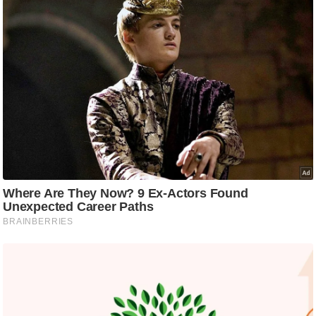
ति
ष
प्र
भु
म
हि
मा
/
ध
र्म
स्थ
ल
व्र
त
त्यो
हा
र