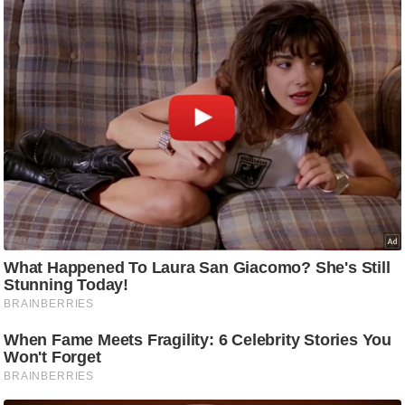
ष
ण
स
म
सा
म
यि
क
मा
तृ
भू
मि
स्तं
भ
ए
म
.