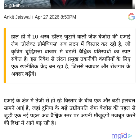
X @JeffBezos
य
बि
Ankit Jaiswal
। Apr 27 2026 8:50PM
ज़
ने
हाल ही में 10 अरब डॉलर जुटाने वाली जेफ बेजोस की एआई
स
लैब 'प्रोजेक्ट प्रोमेथियस' अब लंदन में विस्तार कर रही है, जो
उ
कृत्रिम बुद्धिमत्ता बाजार में बढ़ती वैश्विक प्रतिस्पर्धा का स्पष्ट
द्यो
संकेत है। इस निवेश से लंदन प्रमुख तकनीकी कंपनियों के लिए
ग
एक रणनीतिक केंद्र बन रहा है, जिससे नवाचार और रोजगार के
अवसर बढ़ेंगे।
ज
ग
त
वि
एआई के क्षेत्र में तेजी से हो रहे विस्तार के बीच एक और बड़ी हलचल
सामने आई है, जहां दुनिया के बड़े उद्योगपति जेफ बेजोस की पहल से
शे
जुड़ी एक नई पहल अब वैश्विक स्तर पर अपनी मौजूदगी मजबूत करने
ष
की दिशा में आगे बढ़ रही है।
ज्ञ
रा