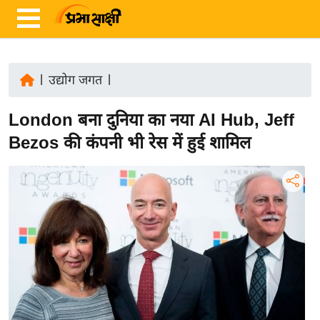
|
उद्योग जगत
|
ता
London बना दुनिया का नया AI Hub, Jeff
ज़ा
ख
Bezos की कंपनी भी रेस में हुई शामिल
ब
र
रा
ष्ट्री
य
अं
त
र्रा
ष्ट्री