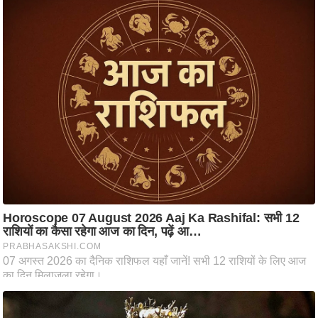
आ
र
.
आ
ई
.
चा
य
प
र
स
मी
क्षा
ध
र्म
ज्यो