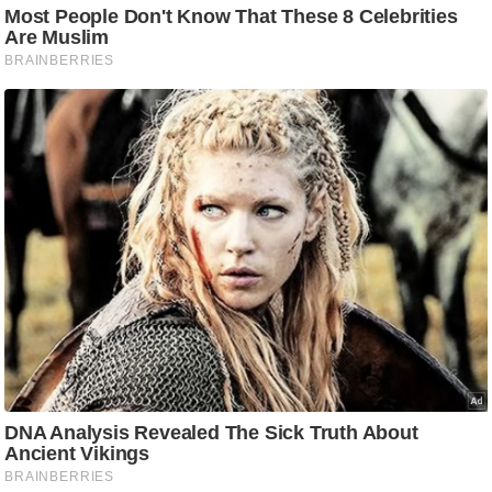
/
फै
श
न
घ
रे
लू
नु
स्खे
प
र्य
ट
न
स्थ
ल
फि