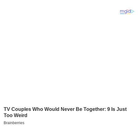
य
ब
ज
ट
खे
ल
क्रि
के
ट
I
P
L
2
0
2
6
क्रा