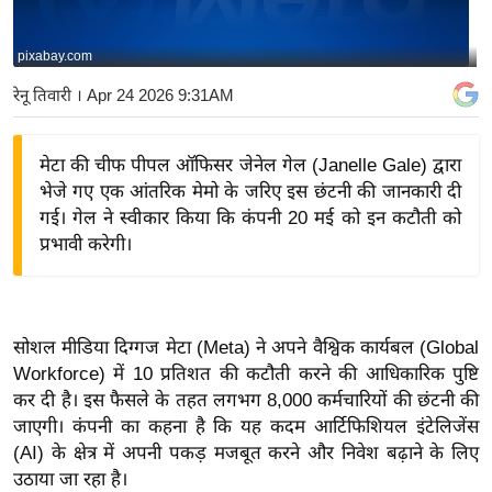
य
बि
pixabay.com
ज़
रेनू तिवारी
। Apr 24 2026 9:31AM
ने
स
मेटा की चीफ पीपल ऑफिसर जेनेल गेल (Janelle Gale) द्वारा
उ
भेजे गए एक आंतरिक मेमो के जरिए इस छंटनी की जानकारी दी
द्यो
गई। गेल ने स्वीकार किया कि कंपनी 20 मई को इन कटौती को
ग
प्रभावी करेगी।
ज
ग
त
सोशल मीडिया दिग्गज मेटा (Meta) ने अपने वैश्विक कार्यबल (Global
वि
Workforce) में 10 प्रतिशत की कटौती करने की आधिकारिक पुष्टि
शे
कर दी है। इस फैसले के तहत लगभग 8,000 कर्मचारियों की छंटनी की
ष
जाएगी। कंपनी का कहना है कि यह कदम आर्टिफिशियल इंटेलिजेंस
ज्ञ
(AI) के क्षेत्र में अपनी पकड़ मजबूत करने और निवेश बढ़ाने के लिए
रा
उठाया जा रहा है।