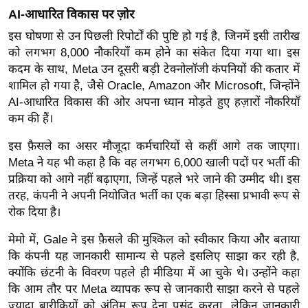
ख्सि
AI-आधारित विकास पर ज़ोर
य
इस घोषणा से उन पिछली रिपोर्टों की पुष्टि हो गई है, जिनमें इसी तारीख
त
को लगभग 8,000 नौकरियाँ कम होने का संकेत दिया गया था। इस
यं
कदम के साथ, Meta उन दूसरी बड़ी टेक्नोलॉजी कंपनियों की कतार में
ग
शामिल हो गया है, जैसे Oracle, Amazon और Microsoft, जिन्होंने
इं
AI-आधारित विकास की ओर अपना ध्यान मोड़ते हुए हज़ारों नौकरियाँ
डि
कम की हैं।
या
इस फ़ैसले का असर मौजूदा कर्मचारियों से कहीं आगे तक जाएगा।
सा
Meta ने यह भी कहा है कि वह लगभग 6,000 खाली पदों पर भर्ती की
हि
प्रक्रिया को आगे नहीं बढ़ाएगा, जिन्हें पहले भरे जाने की उम्मीद थी। इस
त्य
तरह, कंपनी ने अपनी नियोजित भर्ती का एक बड़ा हिस्सा प्रभावी रूप से
ज
रोक दिया है।
ग
मेमो में, Gale ने इस फ़ैसले की मुश्किल को स्वीकार किया और बताया
त
कि कंपनी यह जानकारी सामान्य से पहले इसलिए साझा कर रही है,
ऑ
क्योंकि छंटनी के विवरण पहले ही मीडिया में आ चुके थे। उन्होंने कहा
टो
कि आम तौर पर Meta व्यापक रूप से जानकारी साझा करने से पहले
व
ज़्यादा बारीकियों को अंतिम रूप देना पसंद करता, लेकिन जानकारी