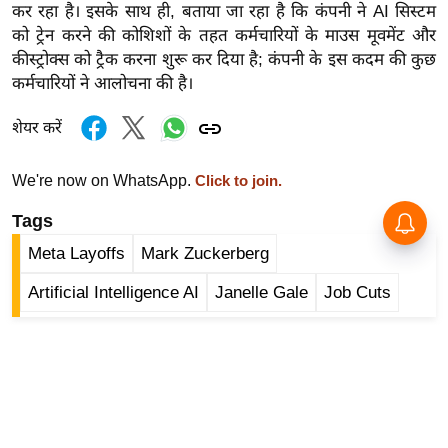
ड
कर रहा है। इसके साथ ही, बताया जा रहा है कि कंपनी ने AI सिस्टम
हॉ
को ट्रेन करने की कोशिशों के तहत कर्मचारियों के माउस मूवमेंट और
ली
कीस्ट्रोक्स को ट्रैक करना शुरू कर दिया है; कंपनी के इस कदम की कुछ
वु
कर्मचारियों ने आलोचना की है।
ड
शेयर करें
फि
ल्म
We're now on WhatsApp.
Click to join.
स
मी
Tags
क्षा
Meta Layoffs
Mark Zuckerberg
B
Artificial Intelligence AI
Janelle Gale
Job Cuts
r
e
a
k
i
n