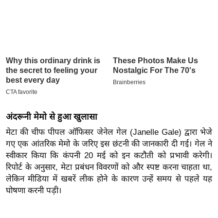
इ
म
ई
-
पे
प
र
मि
अंदरूनी मेमो से हुआ खुलासा
सा
ल
मेटा की चीफ पीपल ऑफिसर जेनेल गेल (Janelle Gale) द्वारा भेजे
गए एक आंतरिक मेमो के जरिए इस छंटनी की जानकारी दी गई। गेल ने
स्वीकार किया कि कंपनी 20 मई को इन कटौती को प्रभावी करेगी।
बे
रिपोर्ट के अनुसार, मेटा प्रबंधन विवरणों को और स्पष्ट करना चाहता था,
मि
लेकिन मीडिया में खबरें लीक होने के कारण उन्हें समय से पहले यह
सा
घोषणा करनी पड़ी।
ल
श