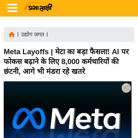
|
उद्योग जगत
|
ता
Meta Layoffs | मेटा का बड़ा फैसला! AI पर
ज़ा
ख
फोकस बढ़ाने के लिए 8,000 कर्मचारियों की
ब
छंटनी, आगे भी मंडरा रहे खतरे
र
रा
ष्ट्री
य
अं
त
र्रा
ष्ट्री