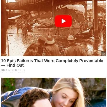
र्ल्ड
न्यू
ज
ब्री
फ
म
नो
रं
ज
न
ज
ग
त
बॉ
ली
वु