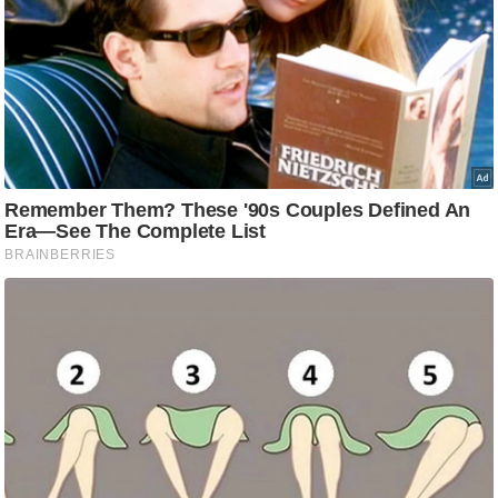
ड
हॉ
ली
वु
ड
फि
ल्म
स
मी
क्षा
B
r
e
a
k
i
n