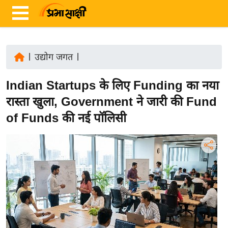
|
उद्योग जगत
|
ता
Indian Startups के लिए Funding का नया
ज़ा
ख
रास्ता खुला, Government ने जारी की Fund
ब
of Funds की नई पॉलिसी
र
रा
ष्ट्री
य
अं
त
र्रा
ष्ट्री