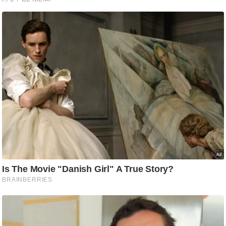
आ
र
.
आ
ई
.
चा
य
प
र
स
मी
क्षा
ध
र्म
ज्यो