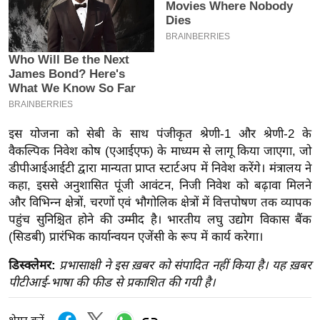
इ
म
ई
-
पे
प
र
इस योजना को सेबी के साथ पंजीकृत श्रेणी-1 और श्रेणी-2 के
वैकल्पिक निवेश कोष (एआईएफ) के माध्यम से लागू किया जाएगा, जो
मि
डीपीआईआईटी द्वारा मान्यता प्राप्त स्टार्टअप में निवेश करेंगे। मंत्रालय ने
सा
कहा, इससे अनुशासित पूंजी आवंटन, निजी निवेश को बढ़ावा मिलने
ल
और विभिन्न क्षेत्रों, चरणों एवं भौगोलिक क्षेत्रों में वित्तपोषण तक व्यापक
पहुंच सुनिश्चित होने की उम्मीद है। भारतीय लघु उद्योग विकास बैंक
बे
(सिडबी) प्रारंभिक कार्यान्वयन एजेंसी के रूप में कार्य करेगा।
मि
डिस्क्लेमर:
प्रभासाक्षी ने इस ख़बर को संपादित नहीं किया है। यह ख़बर
सा
पीटीआई-भाषा की फीड से प्रकाशित की गयी है।
ल
श