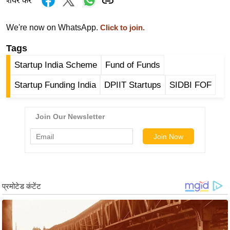
शेयर करें
ख्सि
य
We're now on WhatsApp.
Click to join.
त
यं
Tags
ग
Startup India Scheme
Fund of Funds
इं
Startup Funding India
DPIIT Startups
SIDBI FOF
डि
या
सा
हि
त्य
ज
ग
त
ऑ
टो
व