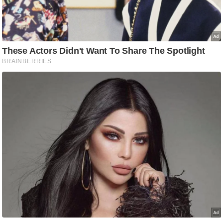
ट
ने
स
मं
त्रा
रि
ले
श
न
शि
प
रा
ज
नी
ति
वि
श्ले