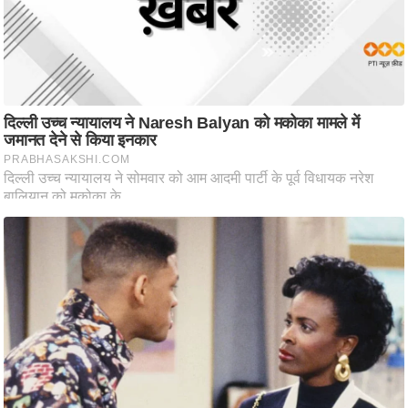
/
फै
श
न
घ
रे
लू
नु
स्खे
प
र्य
ट
न
स्थ
ल
फि