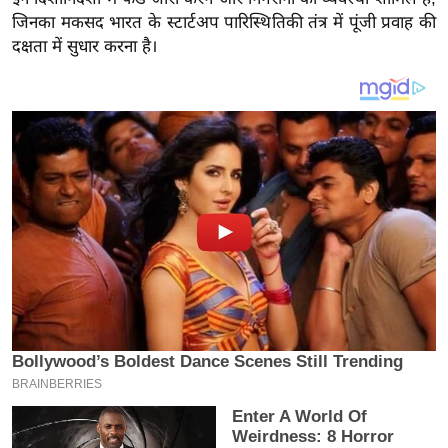
य
जिनका मकसद भारत के स्टार्टअप पारिस्थितिकी तंत्र में पूंजी प्रवाह की
ब
दक्षता में सुधार करना है।
ज
ट
खे
ल
क्रि
के
ट
I
P
L
2
0
2
6
क्रा