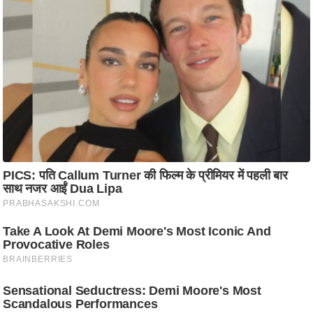
ति
ष
प्र
भु
म
हि
मा
/
ध
र्म
स्थ
ल
व्र
त
त्यो
हा
र