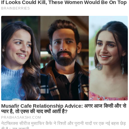
ष
ण
स
म
सा
म
यि
क
मा
तृ
भू
मि
स्तं
भ
ए
म
.