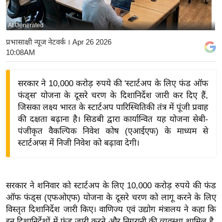
य
बि
AI Generated
ज़
प्रभासाक्षी न्यूज नेटवर्क
। Apr 26 2026
ने
10:08AM
स
उ
सरकार ने 10,000 करोड़ रुपये की 'स्टार्टअप के लिए फंड ऑफ
द्यो
फंड्स' योजना के दूसरे चरण के दिशानिर्देश जारी कर दिए हैं,
ग
जिसका लक्ष्य भारत के स्टार्टअप पारिस्थितिकी तंत्र में पूंजी प्रवाह
ज
की दक्षता बढ़ाना है। सिडबी द्वारा कार्यान्वित यह योजना सेबी-
पंजीकृत वैकल्पिक निवेश कोष (एआईएफ) के माध्यम से
ग
स्टार्टअप्स में निजी निवेश को बढ़ावा देगी।
त
वि
शे
सरकार ने शनिवार को स्टार्टअप के लिए 10,000 करोड़ रुपये की फंड
ष
ऑफ फंड्स (एफओएफ) योजना के दूसरे चरण को लागू करने के लिए
ज्ञ
विस्तृत दिशानिर्देश जारी किए। वाणिज्य एवं उद्योग मंत्रालय ने कहा कि
रा
इन दिशानिर्देशों में फंड जारी करने और निगरानी की व्यवस्था शामिल है,