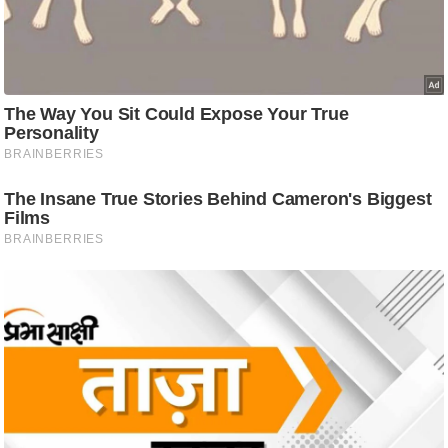
g
N
e
w
s
ला
इ
फ
स्टा
इ
ल
टे
क्नॉ
लॉ
जी
ब्यू
टी