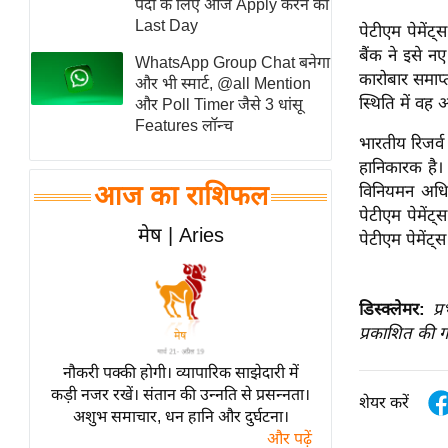
पदों के लिए आज Apply करने का
स्तंभ
Last Day
पेटीएम पेमेंट्
बैंक ने इसे न
एम.
WhatsApp Group Chat बनेगा
कारोबार समाप्
आर.
और भी स्मार्ट, @all Mention
स्थिति में व
और Poll Timer जैसे 3 धांसू
आई.
Features लॉन्च
चाय पर
भारतीय रिजर्व
समीक्षा
हानिकारक है। 
आज का राशिफल
विनियमन अधि
धर्म
पेटीएम पेमेंट्
ज्योतिष
मेष | Aries
पेटीएम पेमेंट्
प्रभु
महिमा/
डिस्क्लेमर:
प्
धर्मस्थल
प्रकाशित की ग
व्रत
त्योहार
नौकरी पक्की होगी। व्यापारिक साझेदारी में
कड़ी नजर रखें। संतान की उन्नति से प्रसन्नता।
राशिफल
शेयर करें
अशुभ समाचार, धन हानि और दुर्घटना।
विशेष
और पढ़ें