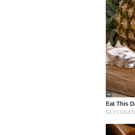
ऑडियो
इंफ़ोग्राफ़िक
राज्यों से
शहरों से
वेब स्टोरी
कार्टून
Short
Videos
iOS App
About us
Contact Editor
Advertise
Privacy Policy
Grievance
Redressal