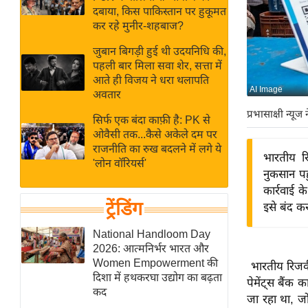
बजट
Hindi
दबाया, किस पाकिस्तान पर हुकूमत
खेल
News
कर रहे मुनीर-शहबाज?
क्रिकेट
जुबान बिगड़ी हुई थी उदयनिधि की,
Hindi
IPL
पहली बार मिला सवा शेर, सत्ता में
आते ही विजय ने धरा थलापति
Videos
2026
AI Image
अवतार
क्राइम
प्रभासाक्षी न्यूज 
सिर्फ एक बंदा काफ़ी है: PK से
ई-पेपर
ओवैसी तक...कैसे अकेले दम पर
मिसाल बेमिसाल
राजनीति का रुख बदलने में लगे ये
भारतीय र
'लोन वॉरियर्स'
शख्सियत
नुकसान पह
यंग इंडिया
कार्रवाई 
ट्रेंडिंग
इसे बंद कर
साहित्य जगत
ऑटो वर्ल्ड
National Handloom Day
2026: आत्मनिर्भर भारत और
न्यूज ब्रीफ
Women Empowerment की
भारतीय रिजर्व
मनोरंजन जगत
दिशा में हथकरघा उद्योग का बढ़ता
पेमेंट्स बैंक
कद
बॉलीवुड
जा रहा था, जो