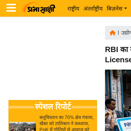
राष्ट्रीय
अंतर्राष्ट्रीय
बिज़नेस
Latest
ता
News
|
उद्य
ज़ा
in
ख
RBI का 
Hindi
ब
License 
र
Hindi
राष्ट्रीय
News
अंतर्राष्ट्रीय
Live
बिज़नेस
उद्योग
Breaking
स्पेशल रिपोर्ट
जगत
News in
विशेषज्ञ
Hindi
बलूचिस्तान का 70% क्षेत्र गंवाया,
राय
खैबर को तालिबान ने कब्जाया,
PoK में गोलियों से आवाज को