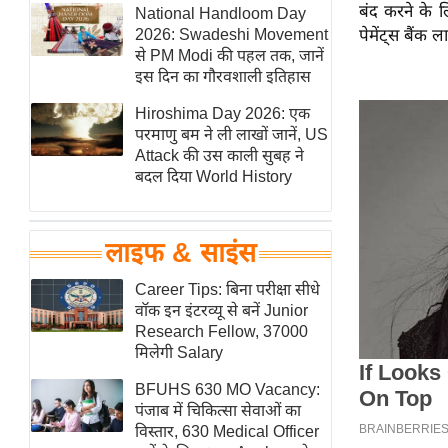
बंद करने के 
हॉलीवुड
National Handloom Day
2026: Swadeshi Movement
पेमेंट्स बैंक
फिल्म समीक्षा
से PM Modi की पहल तक, जानें
Breaking
इस दिन का गौरवशाली इतिहास
News
Hiroshima Day 2026: एक
लाइफस्टाइल
परमाणु बम ने ली लाखों जानें, US
Attack की उस काली सुबह ने
टेक्नॉलॉजी
बदल दिया World History
ब्यूटी/फैशन
घरेलू नुस्खे
लाइफ & साइंस
पर्यटन स्थल
फिटनेस मंत्रा
Career Tips: बिना परीक्षा सीधे
वॉक इन इंटरव्यू से बनें Junior
रिलेशनशिप
Research Fellow, 37000
राजनीति
मिलेगी Salary
विश्लेषण
BFUHS 630 MO Vacancy:
समसामयिक
पंजाब में चिकित्सा सेवाओं का
विस्तार, 630 Medical Officer
मातृभूमि