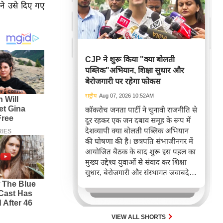
ने उसे दिए गए
CJP ने शुरू किया "क्या बोलती
पब्लिक"अभियान, शिक्षा सुधार और
बेरोजगारी पर रहेगा फोकस
राष्ट्रीय
Aug 07, 2026 10:52AM
कॉकरोच जनता पार्टी ने चुनावी राजनीति से
दूर रहकर एक जन दबाव समूह के रूप में
देशव्यापी क्या बोलती पब्लिक अभियान
की घोषणा की है। छत्रपति संभाजीनगर में
आयोजित बैठक के बाद शुरू इस पहल का
मुख्य उद्देश्य युवाओं से संवाद कर शिक्षा
सुधार, बेरोजगारी और संस्थागत जवाबदेही
पर यूथ रिफॉर्म चार्टर तैयार करना है। यह
अभियान नागरिक समाज संगठनों के साथ
मिलकर लोकतांत्रिक सुधारों को नई दिशा
देने का रणनीतिक प्रयास है।
VIEW ALL SHORTS