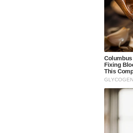
Code Of Ethics
RSS
Our Team
Expert Panel
Loksabhachunav
Android App