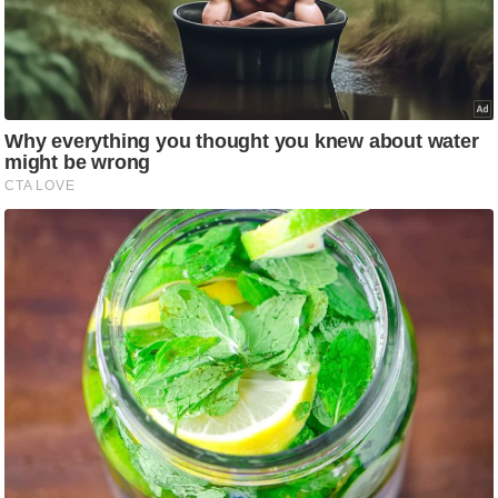
ष
ण
स
म
सा
म
यि
क
मा
तृ
भू
मि
स्तं
भ
ए
म
.