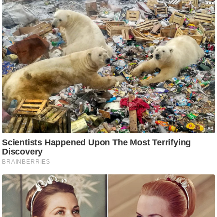
g
N
e
w
s
ला
इ
फ
स्टा
इ
ल
टे
क्नॉ
लॉ
जी
ब्यू
टी