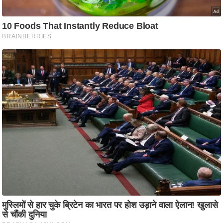
आ
र
.
आ
ई
.
चा
य
प
र
स
मी
क्षा
ध
र्म
ज्यो