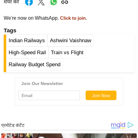
शेयर करें
र्ल्ड
न्यू
We're now on WhatsApp.
Click to join.
ज
Tags
ब्री
फ
Indian Railways
Ashwini Vaishnaw
म
High-Speed Rail
Train vs Flight
नो
रं
Railway Budget Spend
ज
न
ज
ग
त
बॉ
ली
वु