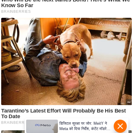
e
r
t
i
s
e
P
r
i
v
a
c
y
P
o
l
डिजिटल सुरक्षा पर जोर: MeitY ने
i
Meta को दिया निर्देश, कंटेंट मॉडरेशन