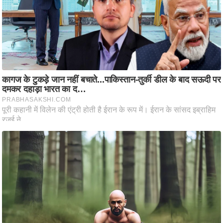
ट
ने
स
मं
त्रा
रि
ले
श
न
शि
प
रा
ज
नी
ति
वि
श्ले