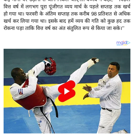
य
वित्त वर्ष में लगभग पूरा पूंजीगत व्यय मार्च के पहले सप्ताह तक खर्च
ब
हो गया था। फरवरी के अंतिम सप्ताह तक करीब 98 प्रतिशत से अधिक
ज
खर्च कर लिया गया था। इसके बाद हमें व्यय की गति को कुछ हद तक
ट
रोकना पड़ा ताकि वित्त वर्ष का अंत संतुलित रूप से किया जा सके।’’
खे
ल
क्रि
के
ट
I
P
L
2
0
2
6
क्रा