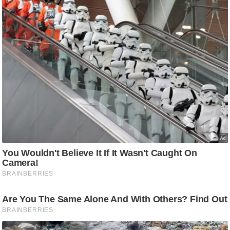
ड
हॉ
ली
वु
ड
फि
ल्म
स
मी
क्षा
B
r
e
a
k
i
n