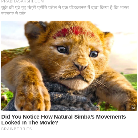
ति
ष
प्र
भु
म
हि
मा
/
ध
र्म
स्थ
ल
व्र
त
त्यो
हा
र