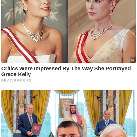
/
फै
श
न
घ
रे
लू
नु
स्खे
प
र्य
ट
न
स्थ
ल
फि