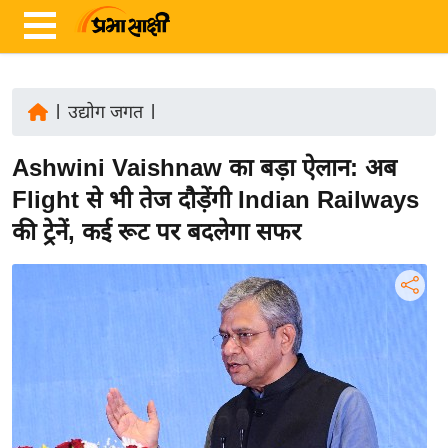
|
उद्योग जगत
|
ता
Ashwini Vaishnaw का बड़ा ऐलान: अब
ज़ा
ख
Flight से भी तेज दौड़ेंगी Indian Railways
ब
की ट्रेनें, कई रूट पर बदलेगा सफर
र
रा
ष्ट्री
य
अं
त
र्रा
ष्ट्री