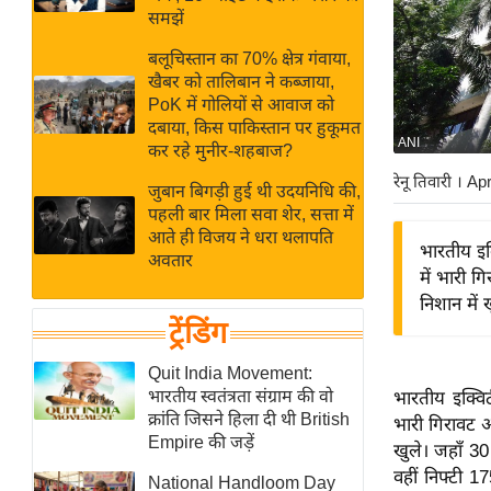
बजट
Hindi
समझें
खेल
News
बलूचिस्तान का 70% क्षेत्र गंवाया,
क्रिकेट
खैबर को तालिबान ने कब्जाया,
Hindi
IPL
PoK में गोलियों से आवाज को
दबाया, किस पाकिस्तान पर हुकूमत
Videos
2026
ANI
कर रहे मुनीर-शहबाज?
क्राइम
रेनू तिवारी
। Ap
जुबान बिगड़ी हुई थी उदयनिधि की,
ई-पेपर
पहली बार मिला सवा शेर, सत्ता में
मिसाल बेमिसाल
आते ही विजय ने धरा थलापति
भारतीय इक्
अवतार
शख्सियत
में भारी ग
यंग इंडिया
निशान में 
ट्रेंडिंग
साहित्य जगत
ऑटो वर्ल्ड
Quit India Movement:
भारतीय स्वतंत्रता संग्राम की वो
भारतीय इक्विट
न्यूज ब्रीफ
क्रांति जिसने हिला दी थी British
भारी गिरावट औ
मनोरंजन जगत
Empire की जड़ें
खुले। जहाँ 3
बॉलीवुड
वहीं निफ्टी 1
National Handloom Day