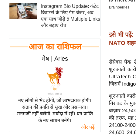
Instagram Bio Update: कंटेंट
स्तंभ
क्रिएटर्स के लिए गेम चेंजर, अब
एम.
एक साथ जोड़ें 5 Multiple Links
आर.
और बढ़ाएं रीच
आई.
इसे भी पढ़ें:
चाय पर
NATO सहयोग
आज का राशिफल
समीक्षा
मेष | Aries
धर्म
सेंसेक्स पैक
ज्योतिष
शुरुआती कार
UltraTech C
प्रभु
जिसमें Indigo
महिमा/
धर्मस्थल
शुरुआती कारो
नए लोगों से भेंट होंगी, जो लाभदायक होगी।
गिरावट के मुक
व्रत
संतान की प्रगति से सुख और प्रसन्नता।
बाज़ार 24,500
त्योहार
मनमर्जी नहीं चलेगी, मर्यादा में रहें। धन प्राप्ति
की तरफ, यह 
के नए साधन बनेंगे।
राशिफल
24100-24000
और पढ़ें
विशेष
24,600–24,6