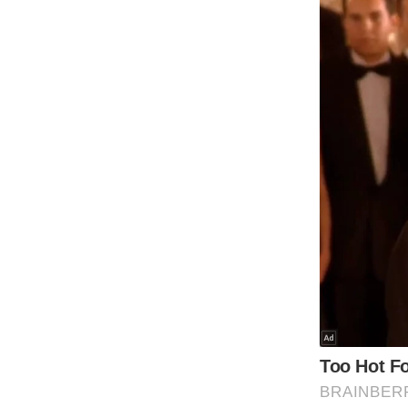
Code Of Ethics
RSS
Our Team
Expert Panel
Loksabhachunav
Android App