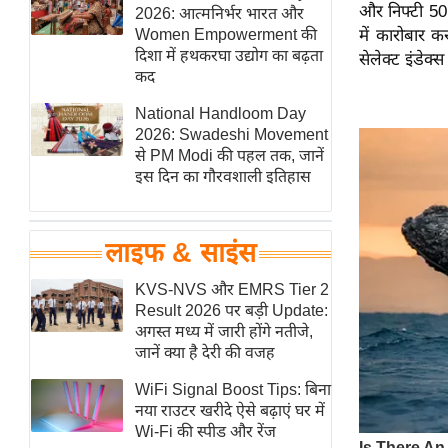
और निफ्टी 50
हॉलीवुड
2026: आत्मनिर्भर भारत और
Women Empowerment की
में कारोबार 
फिल्म समीक्षा
दिशा में हथकरघा उद्योग का बढ़ता
सेलेक्ट इंडे
Breaking
कद
News
National Handloom Day
लाइफस्टाइल
2026: Swadeshi Movement
से PM Modi की पहल तक, जानें
टेक्नॉलॉजी
इस दिन का गौरवशाली इतिहास
ब्यूटी/फैशन
घरेलू नुस्खे
लाइफ & साइंस
पर्यटन स्थल
फिटनेस मंत्रा
KVS-NVS और EMRS Tier 2
Result 2026 पर बड़ी Update:
रिलेशनशिप
अगस्त मध्य में जारी होंगे नतीजे,
राजनीति
जानें क्या है देरी की वजह
विश्लेषण
WiFi Signal Boost Tips: बिना
समसामयिक
नया राउटर खरीदे ऐसे बढ़ाएं घर में
Wi-Fi की स्पीड और रेंज
मातृभूमि