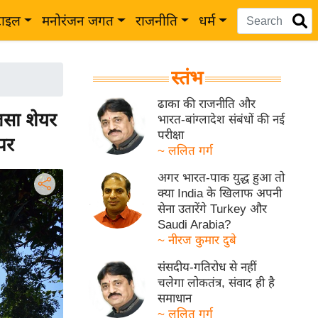
टाइल
मनोरंजन जगत
राजनीति
धर्म
स्तंभ
ढाका की राजनीति और
लसा शेयर
भारत-बांग्लादेश संबंधों की नई
परीक्षा
पर
~ ललित गर्ग
अगर भारत-पाक युद्ध हुआ तो
क्या India के खिलाफ अपनी
सेना उतारेंगे Turkey और
Saudi Arabia?
~ नीरज कुमार दुबे
संसदीय-गतिरोध से नहीं
चलेगा लोकतंत्र, संवाद ही है
समाधान
~ ललित गर्ग