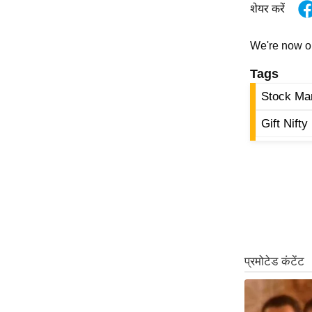
शेयर करें
ऑडियो
इंफ़ोग्राफ़िक
We're now 
राज्यों से
Tags
शहरों से
Stock Ma
वेब स्टोरी
कार्टून
Gift Nifty
Short
Videos
iOS App
About us
Contact Editor
Advertise
Privacy Policy
Grievance
Redressal