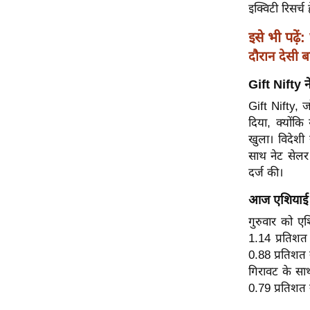
विश्लेषण
इक्विटी रिसर्च
ट्रेंडिंग
इसे भी पढ़ें:
दौरान देसी ब
Q
u
Gift Nifty न
i
Gift Nifty, 
c
दिया, क्योंक
k
खुला। विदेशी
L
साथ नेट सेलर
i
दर्ज की।
n
k
आज एशियाई 
s
गुरुवार को ए
1.14 प्रतिशत
विधानसभा
0.88 प्रतिशत 
चुनाव
गिरावट के सा
फोटो
0.79 प्रतिशत 
वीडियो