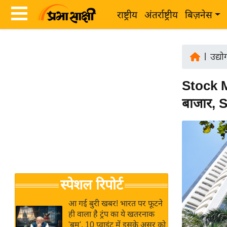
राष्ट्रीय
अंतर्राष्ट्रीय
बिज़नेस
Latest
ता
News
|
उद्य
ज़ा
in
ख
Stock M
Hindi
ब
बाजार, S
र
Hindi
राष्ट्रीय
News
अंतर्राष्ट्रीय
Live
बिज़नेस
उद्योग
Breaking
स्पेशल रिपोर्ट
जगत
News in
विशेषज्ञ
Hindi
आ गई बुरी खबर! भारत पर फूटने
राय
ही वाला है ट्रंप का ये खतरनाक
'बम', 10 प्वाइंट में इसके असर को