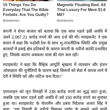
इ
म
ई
-
कंपनी ने शेयर बाजार को बताया कि एक साल पहले इसी अवधि में
पे
उसने 2,067.21 करोड़ रुपये की आय दर्ज की थी। स्पाइसजेट ने एक
प
बयान में कहा कि पड़ोसी देश के साथ भू-राजनीतिक स्थिति और प्रमुख
र
बाजारों में हवाई क्षेत्र प्रतिबंधों के कारण कंपनी के नतीजे काफी प्रभावित
मि
हुए, जिसके कारण अवकाश यात्रा की मांग कम रही।
सा
स्पाइसजेट ने कहा कि वैश्विक आपूर्ति श्रृंखला में व्यवधान और इंजन
ल
ओवरहाल की चुनौतियों के कारण खड़े विमानों को सेवा में वापस लाने में
देरी ने स्थिति को और जटिल बना दिया।’’
बे
मि
सा
एयरलाइन को जून तिमाही में 238 करोड़ रुपये का शुद्ध घाटा हुआ,
जबकि एक साल पहले इसी अवधि में उसे 150 करोड़ रुपये का मुनाफा
ल
हुआ था। स्पाइसजेट के चेयरमैन और प्रबंध निदेशक अजय सिंह ने
श
कहा, ‘‘इस तिमाही के नतीजे विमानन उद्योग के सामने आने वाली