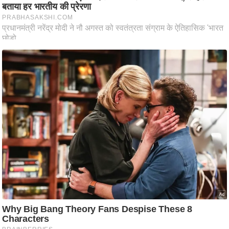
ति
ष
प्र
भु
म
हि
मा
/
ध
र्म
स्थ
ल
व्र
त
त्यो
हा
र