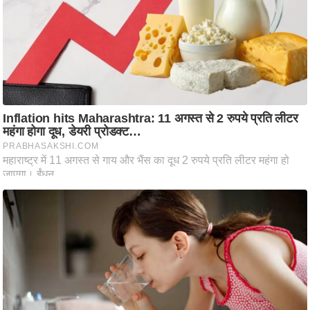
ट
ने
स
मं
त्रा
रि
ले
श
न
शि
प
रा
ज
नी
ति
वि
श्ले