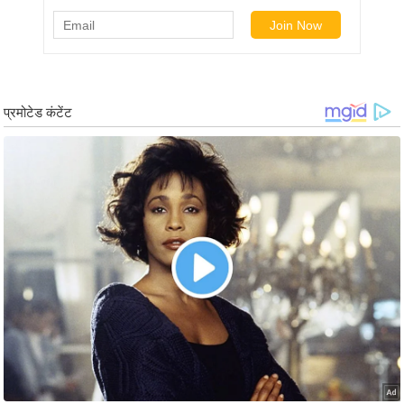
र्ल्ड
न्यू
ज
ब्री
फ
म
नो
रं
ज
न
ज
ग
त
बॉ
ली
वु