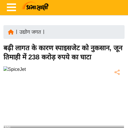
|
उद्योग जगत
|
ता
बढ़ी लागत के कारण स्पाइसजेट को नुकसान, जून
ज़ा
ख
तिमाही में 238 करोड़ रुपये का घाटा
ब
र
रा
ष्ट्री
य
अं
त
र्रा
ष्ट्री
ANI