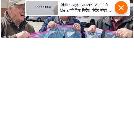
c
डिजिटल सुरक्षा पर जोर: MeitY ने
y
Meta को दिया निर्देश, कंटेंट मॉडरेशन
मजबूत करे
G
r
i
e
v
a
n
c
e
R
e
d
r
e
s