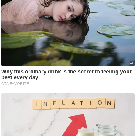
/
फै
श
न
घ
रे
लू
नु
स्खे
प
र्य
ट
न
स्थ
ल
फि