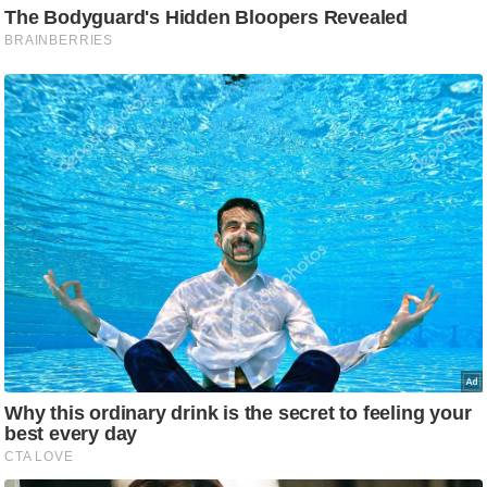
ड
हॉ
ली
वु
ड
फि
ल्म
स
मी
क्षा
B
r
e
a
k
i
n