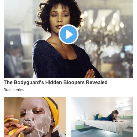
य
ब
ज
ट
खे
ल
क्रि
के
ट
I
P
L
2
0
2
6
क्रा