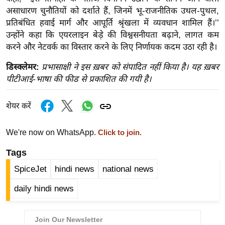
ख्सि
असाधारण चुनौतियों को दर्शाते हैं, जिनमें भू-राजनीतिक उथल-पुथल,
य
प्रतिबंधित हवाई मार्ग और आपूर्ति श्रृंखला में व्यवधान शामिल हैं।’’
त
उन्होंने कहा कि एयरलाइन बेड़े की विश्वसनीयता बढ़ाने, लागत कम
यं
करने और नेटवर्क का विस्तार करने के लिए निर्णायक कदम उठा रही है।
ग
डिस्क्लेमर:
प्रभासाक्षी ने इस ख़बर को संपादित नहीं किया है। यह ख़बर
इं
पीटीआई-भाषा की फीड से प्रकाशित की गयी है।
डि
या
शेयर करें
सा
हि
We're now on WhatsApp.
Click to join.
त्य
Tags
ज
ग
SpiceJet
hindi news
national news
त
daily hindi news
ऑ
टो
व