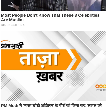
आ
र
.
आ
ई
.
चा
य
प
र
स
मी
क्षा
ध
र्म
ज्यो