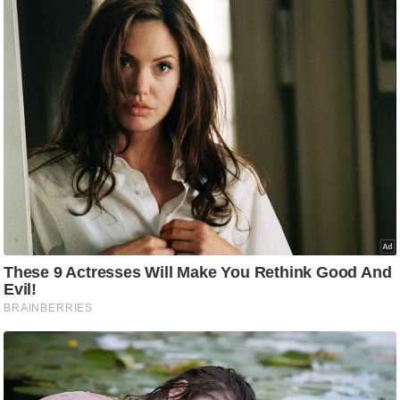
g
N
e
w
s
ला
इ
फ
स्टा
इ
ल
टे
क्नॉ
लॉ
जी
ब्यू
टी