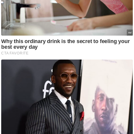
ष
ण
स
म
सा
म
यि
क
मा
तृ
भू
मि
स्तं
भ
ए
म
.