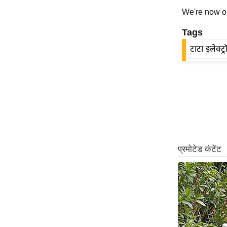
ऑडियो
We're now 
इंफ़ोग्राफ़िक
Tags
राज्यों से
टाटा इलेक्ट्
शहरों से
वेब स्टोरी
कार्टून
Short
Videos
iOS App
About us
Contact Editor
Advertise
Privacy Policy
Grievance
Redressal