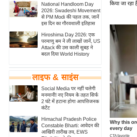
किया जा रहा ह
हॉलीवुड
National Handloom Day
2026: Swadeshi Movement
फिल्म समीक्षा
से PM Modi की पहल तक, जानें
Breaking
इस दिन का गौरवशाली इतिहास
News
Hiroshima Day 2026: एक
लाइफस्टाइल
परमाणु बम ने ली लाखों जानें, US
Attack की उस काली सुबह ने
टेक्नॉलॉजी
बदल दिया World History
ब्यूटी/फैशन
घरेलू नुस्खे
लाइफ & साइंस
पर्यटन स्थल
फिटनेस मंत्रा
Social Media पर नहीं चलेगी
मनमानी! नए नियम के तहत सिर्फ
रिलेशनशिप
2 घंटे में हटाना होगा आपत्तिजनक
राजनीति
कंटेंट
विश्लेषण
Himachal Pradesh Police
समसामयिक
Constable Bharti: आवेदन की
आखिरी तारीख तय, EWS
मातृभूमि