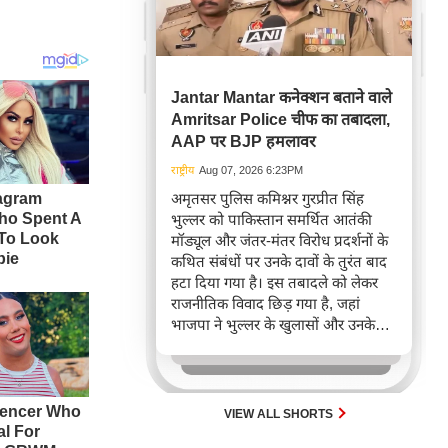
Jantar Mantar कनेक्शन बताने वाले
Amritsar Police चीफ का तबादला,
AAP पर BJP हमलावर
राष्ट्रीय
Aug 07, 2026 6:23PM
अमृतसर पुलिस कमिश्नर गुरप्रीत सिंह
भुल्लर को पाकिस्तान समर्थित आतंकी
मॉड्यूल और जंतर-मंतर विरोध प्रदर्शनों के
कथित संबंधों पर उनके दावों के तुरंत बाद
हटा दिया गया है। इस तबादले को लेकर
राजनीतिक विवाद छिड़ गया है, जहां
भाजपा ने भुल्लर के खुलासों और उनके
हटाए जाने के समय पर सवाल उठाए हैं।
पंजाब सरकार ने बाद में स्पष्ट किया कि
भुल्लर ने प्रदर्शनकारियों के आतंकी मॉड्यूल
से संबंध का दावा नहीं किया था।
VIEW ALL SHORTS