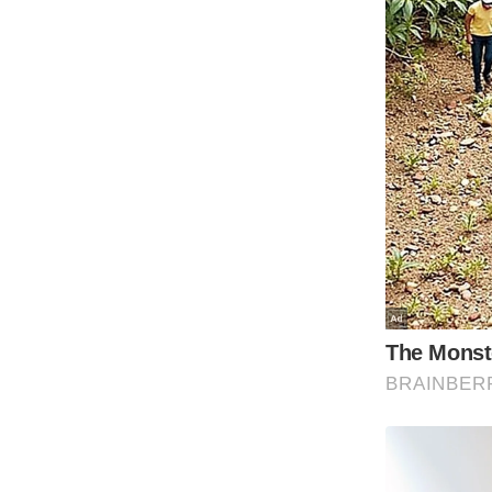
Code Of Ethics
RSS
Our Team
Expert Panel
Loksabhachunav
Android App