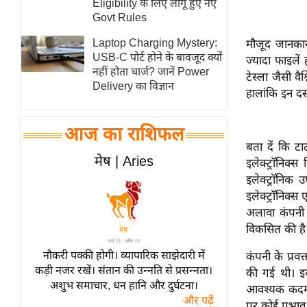
Eligibility के लिए लागू हुए नए
स्तंभ
Govt Rules
एम.
Laptop Charging Mystery:
मौजूद जानका
आर.
USB-C पोर्ट होने के बावजूद क्यों
ज्यादा फाइलें
नहीं होता चार्ज? जानें Power
आई.
टेस्ला जैसी वै
Delivery का विज्ञान
हालांकि इन दस्
चाय पर
समीक्षा
आज का राशिफल
धर्म
बता दें कि टा
ज्योतिष
मेष | Aries
इलेक्ट्रॉनिक्स
प्रभु
इलेक्ट्रॉनिक 
महिमा/
इलेक्ट्रॉनिक्
अलावा कंपनी 
धर्मस्थल
विकसित की है
व्रत
त्योहार
नौकरी पक्की होगी। व्यापारिक साझेदारी में
कंपनी के प्रव
कड़ी नजर रखें। संतान की उन्नति से प्रसन्नता।
की गई थी। इस
राशिफल
अशुभ समाचार, धन हानि और दुर्घटना।
आवश्यक कदम उ
विशेष
और पढ़ें
पर कोई प्रभाव 