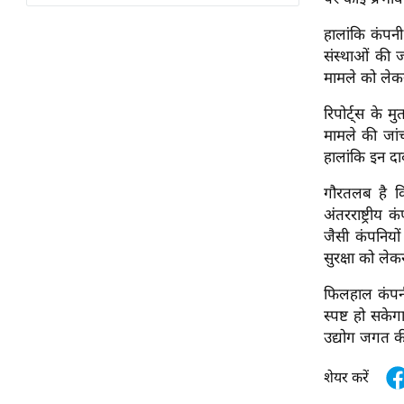
विश्लेषण
हालांकि कंपनी
ट्रेंडिंग
संस्थाओं की 
मामले को लेक
Q
u
रिपोर्ट्स के 
i
मामले की जां
c
हालांकि इन दा
k
L
गौरतलब है कि 
i
अंतरराष्ट्रीय 
n
जैसी कंपनियों
k
सुरक्षा को लेक
s
फिलहाल कंपनी 
स्पष्ट हो सके
विधानसभा
उद्योग जगत की
चुनाव
फोटो
शेयर करें
वीडियो