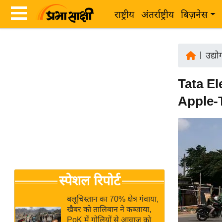
राष्ट्रीय
अंतर्राष्ट्रीय
बिज़नेस
Latest
ता
News
|
उद्य
ज़ा
in
ख
Tata Ele
Hindi
ब
Apple-Te
र
Hindi
राष्ट्रीय
News
अंतर्राष्ट्रीय
Live
बिज़नेस
उद्योग
Breaking
स्पेशल रिपोर्ट
जगत
News in
विशेषज्ञ
Hindi
बलूचिस्तान का 70% क्षेत्र गंवाया,
राय
खैबर को तालिबान ने कब्जाया,
PoK में गोलियों से आवाज को