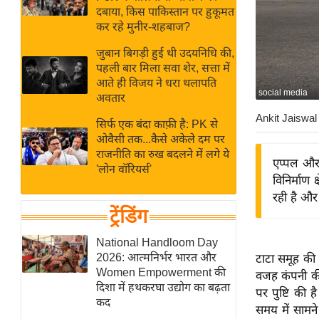
बजट
Hindi
दबाया, किस पाकिस्तान पर हुकूमत
खेल
News
कर रहे मुनीर-शहबाज?
क्रिकेट
जुबान बिगड़ी हुई थी उदयनिधि की,
Hindi
IPL
पहली बार मिला सवा शेर, सत्ता में
आते ही विजय ने धरा थलापति
Videos
2026
social media
अवतार
क्राइम
Ankit Jaiswal
सिर्फ एक बंदा काफ़ी है: PK से
ई-पेपर
ओवैसी तक...कैसे अकेले दम पर
मिसाल बेमिसाल
राजनीति का रुख बदलने में लगे ये
एप्पल और ट
'लोन वॉरियर्स'
शख्सियत
विनिर्माण
यंग इंडिया
रही है और 
ट्रेंडिंग
साहित्य जगत
ऑटो वर्ल्ड
National Handloom Day
2026: आत्मनिर्भर भारत और
टाटा समूह की इ
न्यूज ब्रीफ
Women Empowerment की
वजह कंपनी की 
मनोरंजन जगत
दिशा में हथकरघा उद्योग का बढ़ता
पर पुष्टि की 
कद
बॉलीवुड
समय में सामन