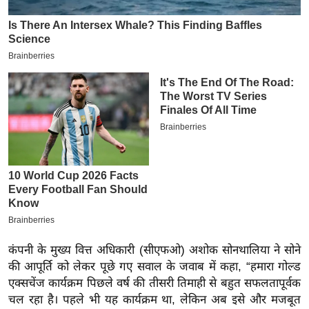
इ
म
ई
-
पे
प
र
मि
सा
ल
बे
मि
कंपनी के मुख्य वित्त अधिकारी (सीएफओ) अशोक सोनथालिया ने सोने
सा
की आपूर्ति को लेकर पूछे गए सवाल के जवाब में कहा, “हमारा गोल्ड
ल
एक्सचेंज कार्यक्रम पिछले वर्ष की तीसरी तिमाही से बहुत सफलतापूर्वक
श
चल रहा है। पहले भी यह कार्यक्रम था, लेकिन अब इसे और मजबूत