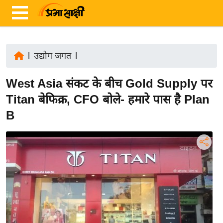
|
उद्योग जगत
|
ता
West Asia संकट के बीच Gold Supply पर
ज़ा
ख
Titan बेफिक्र, CFO बोले- हमारे पास है Plan
ब
B
र
रा
ष्ट्री
य
अं
त
र्रा
ष्ट्री