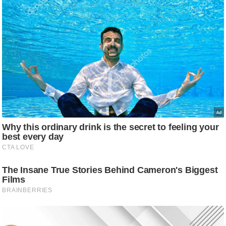
g
N
e
w
s
ला
इ
फ
स्टा
इ
ल
टे
क्नॉ
लॉ
जी
ब्यू
टी