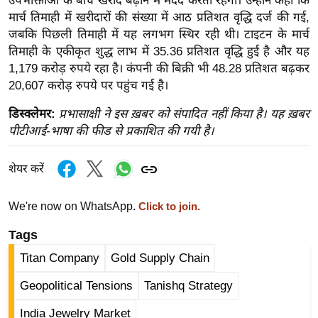
उपभोक्ताओं के बीच खरीद बढ़ाने में मदद करता रहेगा। उन्होंने कहा कि
र्ल्ड
मार्च तिमाही में खरीदारों की संख्या में आठ प्रतिशत वृद्धि दर्ज की गई,
न्यू
जबकि पिछली तिमाही में यह लगभग स्थिर रही थी। टाइटन के मार्च
तिमाही के एकीकृत शुद्ध लाभ में 35.36 प्रतिशत वृद्धि हुई है और यह
ज
1,179 करोड़ रुपये रहा है। कंपनी की बिक्री भी 48.28 प्रतिशत बढ़कर
ब्री
20,607 करोड़ रुपये पर पहुंच गई है।
फ
म
डिस्क्लेमर:
प्रभासाक्षी ने इस ख़बर को संपादित नहीं किया है। यह ख़बर
नो
पीटीआई-भाषा की फीड से प्रकाशित की गयी है।
रं
ज
शेयर करें
न
ज
We're now on WhatsApp.
Click to join.
ग
Tags
त
Titan Company
Gold Supply Chain
बॉ
ली
Geopolitical Tensions
Tanishq Strategy
वु
India Jewelry Market