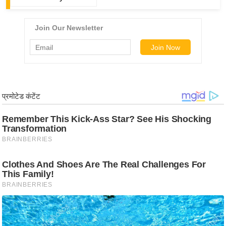
ड
हॉ
ली
वु
ड
फि
ल्म
स
मी
क्षा
B
r
e
a
k
i
n