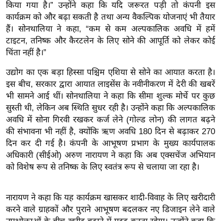
ख्सि
किया गया है।” उन्होंने कहा कि यदि जरूरत पड़ी तो कंपनी इस
य
कार्यक्रम को और बढ़ा सकती है तथा अन्य वैकल्पिक योजनाएं भी तैयार
हैं। सोनथालिया ने कहा, “कम से कम अल्पकालिक अवधि में हमें
त
टाइटन, तनिष्क और कैरटलेन के लिए सोने की आपूर्ति को लेकर कोई
यं
चिंता नहीं है।”
ग
इं
उद्योग का एक बड़ा हिस्सा पश्चिम एशिया से सोने का आयात करता है।
डि
इस बीच, सरकार द्वारा आयात लाइसेंस के नवीनीकरण में देरी की खबरें
या
भी सामने आई थीं। सोनथालिया ने कहा कि सीमा शुल्क मोर्चे पर कुछ
सुस्ती थी, लेकिन अब स्थिति सुधर रही है। उन्होंने कहा कि अल्पकालिक
सा
अवधि में सोना गिरवी रखकर कर्ज लेने (गोल्ड लोन) की लागत बढ़ने
हि
की संभावना भी नहीं है, क्योंकि ऋण अवधि 180 दिन से बढ़ाकर 270
त्य
दिन कर दी गई है। कंपनी के आभूषण प्रभाग के मुख्य कार्यपालक
ज
अधिकारी (सीईओ) अरुण नारायण ने कहा कि अब एक्सचेंज अभियान
ग
को विशेष रूप से तनिष्क के लिए स्वतंत्र रूप से चलाया जा रहा है।
त
ऑ
नारायण ने कहा कि यह कार्यक्रम खासकर शादी-विवाह के लिए खरीदारी
टो
करने वाले ग्राहकों और पुराने आभूषण बदलकर नए डिजाइन लेने वाले
व