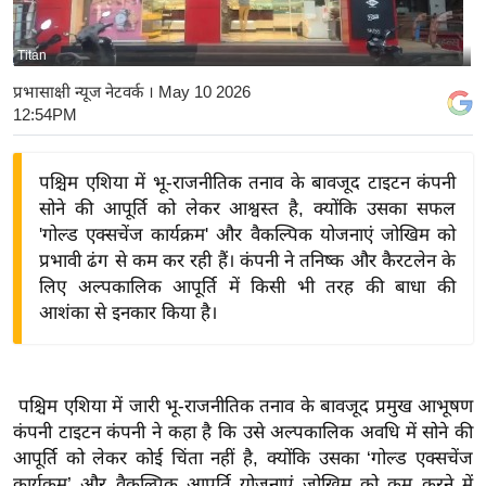
य
बि
Titan
ज़
प्रभासाक्षी न्यूज नेटवर्क
। May 10 2026
ने
12:54PM
स
उ
पश्चिम एशिया में भू-राजनीतिक तनाव के बावजूद टाइटन कंपनी
द्यो
सोने की आपूर्ति को लेकर आश्वस्त है, क्योंकि उसका सफल
ग
'गोल्ड एक्सचेंज कार्यक्रम' और वैकल्पिक योजनाएं जोखिम को
ज
प्रभावी ढंग से कम कर रही हैं। कंपनी ने तनिष्क और कैरटलेन के
लिए अल्पकालिक आपूर्ति में किसी भी तरह की बाधा की
ग
आशंका से इनकार किया है।
त
वि
शे
पश्चिम एशिया में जारी भू-राजनीतिक तनाव के बावजूद प्रमुख आभूषण
ष
कंपनी टाइटन कंपनी ने कहा है कि उसे अल्पकालिक अवधि में सोने की
ज्ञ
आपूर्ति को लेकर कोई चिंता नहीं है, क्योंकि उसका ‘गोल्ड एक्सचेंज
रा
कार्यक्रम’ और वैकल्पिक आपूर्ति योजनाएं जोखिम को कम करने में