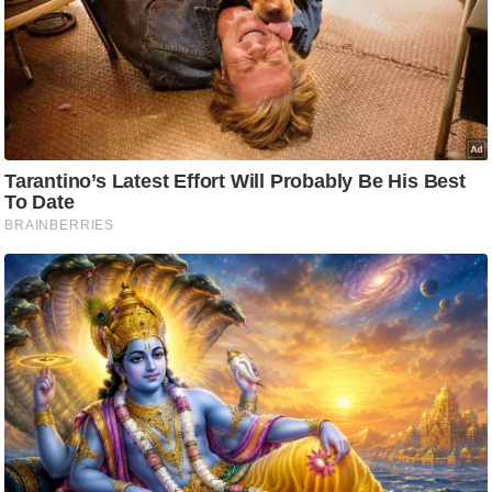
ष
ण
स
म
सा
म
यि
क
मा
तृ
भू
मि
स्तं
भ
ए
म
.