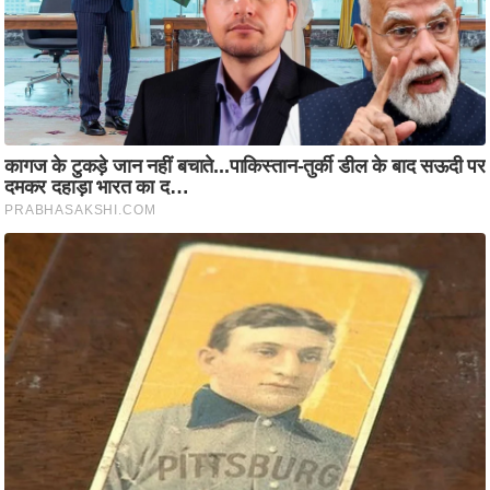
ति
ष
प्र
भु
म
हि
मा
/
ध
र्म
स्थ
ल
व्र
त
त्यो
हा
र