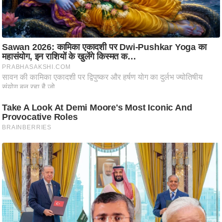
आ
र
.
आ
ई
.
चा
य
प
र
स
मी
क्षा
ध
र्म
ज्यो