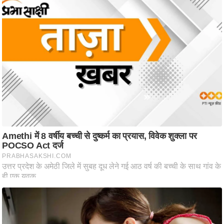
/
फै
श
न
घ
रे
लू
नु
स्खे
प
र्य
ट
न
स्थ
ल
फि