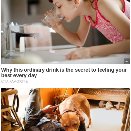
ट
ने
स
मं
त्रा
रि
ले
श
न
शि
प
रा
ज
नी
ति
वि
श्ले