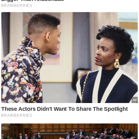
ष
ण
स
म
सा
म
यि
क
मा
तृ
भू
मि
स्तं
भ
ए
म
.