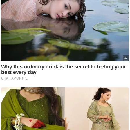
ति
ष
प्र
भु
म
हि
मा
/
ध
र्म
स्थ
ल
व्र
त
त्यो
हा
र