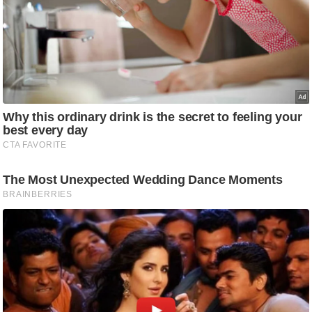
ड
हॉ
ली
वु
ड
फि
ल्म
स
मी
क्षा
B
r
e
a
k
i
n