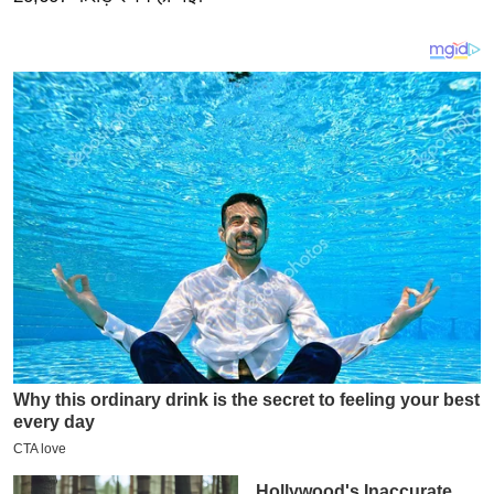
य
ब
ज
ट
खे
ल
क्रि
के
ट
I
P
L
2
0
2
6
क्रा