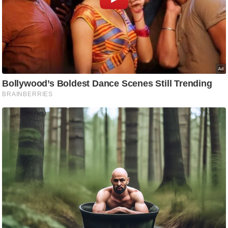
g
N
e
w
s
ला
इ
फ
स्टा
इ
ल
टे
क्नॉ
लॉ
जी
ब्यू
टी