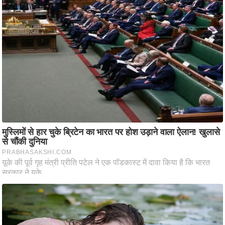
आ
र
.
आ
ई
.
चा
य
प
र
स
मी
क्षा
ध
र्म
ज्यो