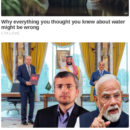
/
फै
श
न
घ
रे
लू
नु
स्खे
प
र्य
ट
न
स्थ
ल
फि