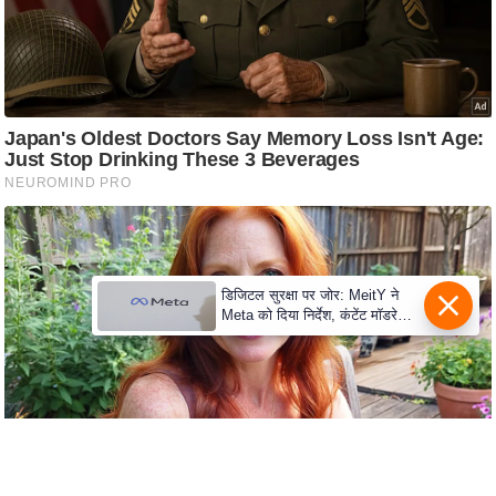
e
r
t
i
s
e
P
r
i
v
a
डिजिटल सुरक्षा पर जोर: MeitY ने
Meta को दिया निर्देश, कंटेंट मॉडरेशन
c
मजबूत करे
y
P
o
l
i