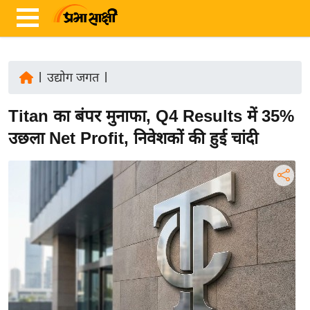
|
उद्योग जगत
|
ता
Titan का बंपर मुनाफा, Q4 Results में 35%
ज़ा
ख
उछला Net Profit, निवेशकों की हुई चांदी
ब
र
रा
ष्ट्री
य
अं
त
र्रा
ष्ट्री