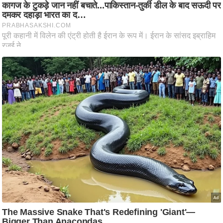
ट
ने
स
मं
त्रा
रि
ले
श
न
शि
प
रा
ज
नी
ति
वि
श्ले