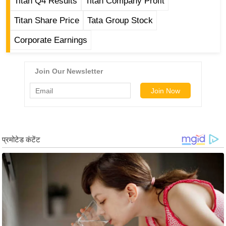
Titan Q4 Results
Titan Company Profit
र्ल्ड
Titan Share Price
Tata Group Stock
न्यू
ज
Corporate Earnings
ब्री
फ
म
नो
रं
ज
न
ज
ग
त
बॉ
ली
वु