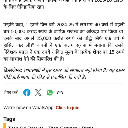
के प्रबंध निदेशक अजय चावला ने कहा कि वित्त वर्ष 2025-26 टाइटन
ख्सि
के लिए ऐतिहासिक रहा।
य
त
उन्होंने कहा, ‘‘ हमने वित्त वर्ष 2024-25 में लगभग 40 वर्षों में पहली
यं
बार 50,000 करोड़ रुपये के वार्षिक राजस्व का आंकड़ा पार किया था।
ग
इसके बाद अगले 25,000 करोड़ रुपये की वृद्धि सिर्फ एक वर्ष में
इं
हासिल कर ली।’’ कंपनी ने एक अलग सूचना में बताया कि उसके
डि
निदेशक मंडल ने एक रुपये अंकित मूल्य के प्रत्येक शेयर पर 15 रुपये
या
का लाभांश देने की सिफारिश की है।
सा
डिस्क्लेमर:
प्रभासाक्षी ने इस ख़बर को संपादित नहीं किया है। यह ख़बर
हि
पीटीआई-भाषा की फीड से प्रकाशित की गयी है।
त्य
ज
शेयर करें
ग
त
We're now on WhatsApp.
Click to join.
ऑ
टो
Tags
व