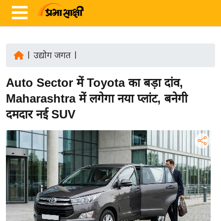
|
उद्योग जगत
|
ता
Auto Sector में Toyota का बड़ा दांव,
ज़ा
ख
Maharashtra में लगेगा नया प्लांट, बनेगी
ब
दमदार नई SUV
र
रा
ष्ट्री
य
अं
त
र्रा
ष्ट्री