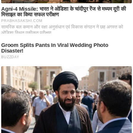
ति
ष
प्र
भु
म
हि
मा
/
ध
र्म
स्थ
ल
व्र
त
त्यो
हा
र