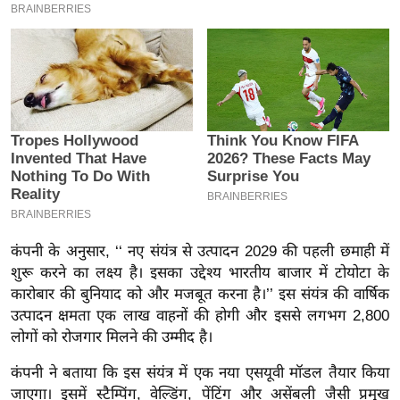
इ
म
ई
-
पे
प
र
मि
सा
ल
कंपनी के अनुसार, ‘‘ नए संयंत्र से उत्पादन 2029 की पहली छमाही में
शुरू करने का लक्ष्य है। इसका उद्देश्य भारतीय बाजार में टोयोटा के
बे
कारोबार की बुनियाद को और मजबूत करना है।’’ इस संयंत्र की वार्षिक
मि
उत्पादन क्षमता एक लाख वाहनों की होगी और इससे लगभग 2,800
सा
लोगों को रोजगार मिलने की उम्मीद है।
ल
कंपनी ने बताया कि इस संयंत्र में एक नया एसयूवी मॉडल तैयार किया
श
जाएगा। इसमें स्टैम्पिंग, वेल्डिंग, पेंटिंग और असेंबली जैसी प्रमुख