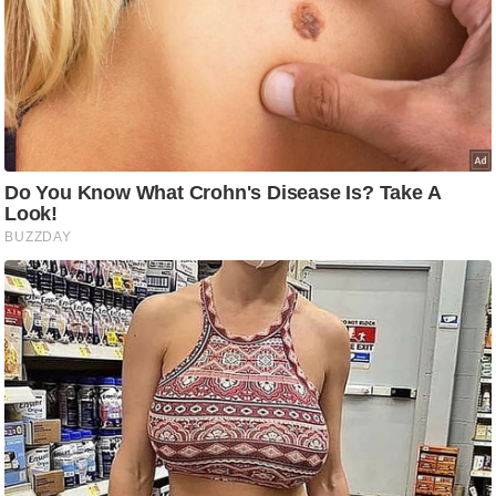
ष
ण
स
म
सा
म
यि
क
मा
तृ
भू
मि
स्तं
भ
ए
म
.