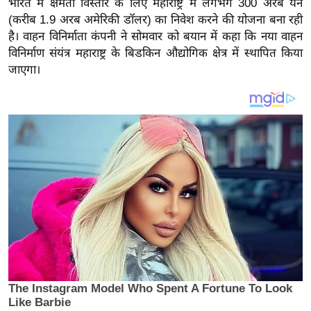
भारत में क्षमता विस्तार के लिए महाराष्ट्र में लगभग 300 अरब येन
य
(करीब 1.9 अरब अमेरिकी डॉलर) का निवेश करने की योजना बना रही
ब
है। वाहन विनिर्माता कंपनी ने सोमवार को बयान में कहा कि नया वाहन
ज
विनिर्माण संयंत्र महाराष्ट्र के बिडकिन औद्योगिक क्षेत्र में स्थापित किया
ट
जाएगा।
खे
ल
क्रि
के
ट
I
P
L
2
0
2
6
क्रा