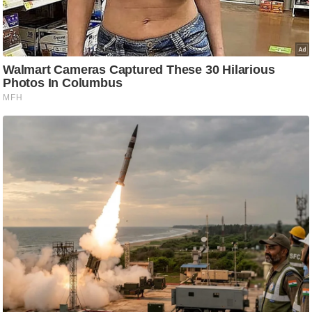
आ
र
.
आ
ई
.
चा
य
प
र
स
मी
क्षा
ध
र्म
ज्यो