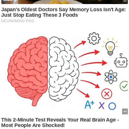
ड
हॉ
ली
वु
ड
फि
ल्म
स
मी
क्षा
B
r
e
a
k
i
n