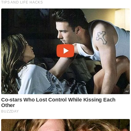
g
N
e
w
s
ला
इ
फ
स्टा
इ
ल
टे
क्नॉ
लॉ
जी
ब्यू
टी