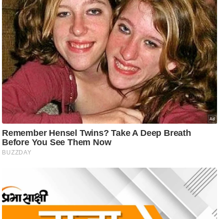
/
फै
श
न
घ
रे
लू
नु
स्खे
प
र्य
ट
न
स्थ
ल
फि