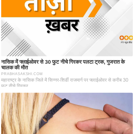
ट
ने
स
मं
त्रा
रि
ले
श
न
शि
प
रा
ज
नी
ति
वि
श्ले