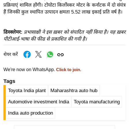
ख्सि
प्रक्रियाएं शामिल होंगी। टोयोटा किर्लोस्कर मोटर के कर्नाटक में दो संयंत्र
य
हैं जिनकी कुल स्थापित उत्पादन क्षमता 5.52 लाख इकाई प्रति वर्ष है।
त
यं
डिस्क्लेमर:
प्रभासाक्षी ने इस ख़बर को संपादित नहीं किया है। यह ख़बर
ग
पीटीआई-भाषा की फीड से प्रकाशित की गयी है।
इं
डि
शेयर करें
या
सा
We're now on WhatsApp.
Click to join.
हि
त्य
Tags
ज
Toyota India plant
Maharashtra auto hub
ग
Automotive investment India
Toyota manufacturing
त
ऑ
India auto production
टो
व