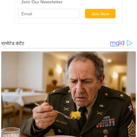
र्ल्ड
न्यू
ज
ब्री
फ
म
नो
रं
ज
न
ज
ग
त
बॉ
ली
वु