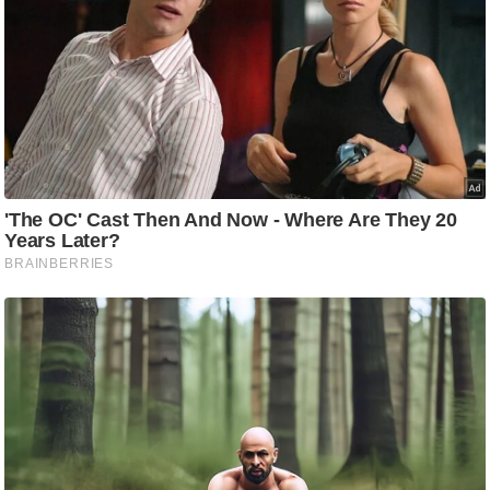
ष
ण
स
म
सा
म
यि
क
मा
तृ
भू
मि
स्तं
भ
ए
म
.