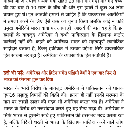
महिलाओं और पांच सैन्यकर्मियों सहित 23 लोग मारे गए। मारे गए बच्चों
र्ल्ड
की उम्र चार से 10 साल के बीच थी और इस हमले में कुल 34 लोग
न्यू
घायल हुए थे। इन आतंकी हमलों से जाहिर है कि पाकपरस्त आतंकियों
ज
ने हमला करने के लिए ऐसे वक्त का चुनाव किया जबकि कोई न कोई
ब्री
प्रमुख अमेरिकी भारत यात्रा पर आया हो। आश्चर्य की बात यह है कि इन
हमलों के बावजूद अमेरिका ने कभी पाकिस्तान के खिलाफ कठोर
फ
कार्रवाई नहीं की। कहने को अमेरिका भारत को महत्वपूर्ण रणनीतिक
म
साझेदार बताता है, किन्तु हकीकत में उसका उद्देश्य सिर्फ व्यवसायिक
नो
हित साधना भर रहा है। अमेरिका के व्यवसायिक हित सर्वोपरि हैं।
रं
ज
इसे भी पढ़ें:
अमेरिका और ब्रिटेन समेत पश्चिमी देशों ने एक बार फिर से
न
भारत को फंसाना शुरू कर दिया
ज
भारत के भारी विरोध के बावजूद अमेरिका ने पाकिस्तान को घातक
ग
एफ16 लड़ाकू विमानों की बिक्री की। इतना ही नहीं इनकी मरम्मत के
त
नाम पर लाखों डालर की मदद भी अमेरिका करता रहा है। अमेरिका ने
बॉ
भारत के विरोध को नजरांदाज करते हुए यह सैन्य मदद दी। अमेरिका न
ली
सिर्फ भारत से दुश्मनी साधे हुए पाकिस्तान की हरसंभव मदद करता रहा
वु
है, बल्कि विदेशी धरती से भारत के खिलाफ साजिश करने वाले लोग