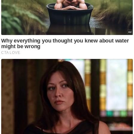
आ
र
.
आ
ई
.
चा
य
प
र
स
मी
क्षा
ध
र्म
ज्यो