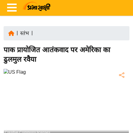
|
स्तंभ
|
ता
पाक प्रायोजित आतंकवाद पर अमेरिका का
ज़ा
ख
ढुलमुल रवैया
ब
र
रा
ष्ट्री
य
अं
त
र्रा
ष्ट्री
Creative Commons licenses