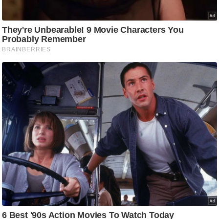
ति
ष
प्र
भु
म
हि
मा
/
ध
र्म
स्थ
ल
व्र
त
त्यो
हा
र