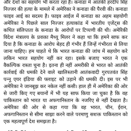
ड
और देशों का सहयोग भी करता रहा है। कनाडा में आतंकी हरदीप सिंह
हॉ
निज्जर की हत्या के मामले में अमेरिका ने कनाडा की पैरवी की। कनाडा
फाइव आई का सदस्य है। फाइव आईज में कनाडा का अहम सहयोगी
ली
अमेरिका ने पिछले साल निज्जर हत्याकांड में भारतीय एजेंट्स की
वु
कथित संलिप्तता के कनाडा के आरोपों पर टिप्पणी की थी। अमेरिकी
ड
विदेश मंत्रालय के प्रवक्ता मैथ्यू मिलर ने कहा था कि हमने साफ कर
फि
दिया है कि कनाडा के आरोप बेहद ही गंभीर हैं जिन्हें गंभीरता से लिया
ल्म
जाना चाहिए। हम चाहते थे कि भारत कनाडा की जांच में सहयोग करे
स
लकिन भारत सहयोग नहीं कर रहा। इसके बजाए भारत ने एक
मी
वैकल्पिक रास्ता चुना है। इतना ही नहीं अमरीकी से भारत को आतंकी
क्षा
कार्रवाई की धमकी देने वाले खालिस्तानी आतंकवादी गुरपतवंत सिंह
पन्नू एयर इंडिया की फ्लाइट को उड़ाने की धमकी दी। इस पर भी
B
अमेरिका ने जानबूझ कर नकेल नहीं कसी। हाल ही में अमेरिका की ओर
r
से जारी किए गए बयानों में भी यह साफ किया जा चुका है कि वह
e
पाकिस्तान को भारत या अफगानिस्तान के नजरिए से नहीं देखता है।
a
अमेरिका की ओर से कहा गया कि वह भारत, चीन, ईरान,
k
अफगानिस्तान से सीमा साझा करने वाले परमाणु सशक्त पाकिस्तान को
i
एक महत्वपूर्ण देश समझता है।
n