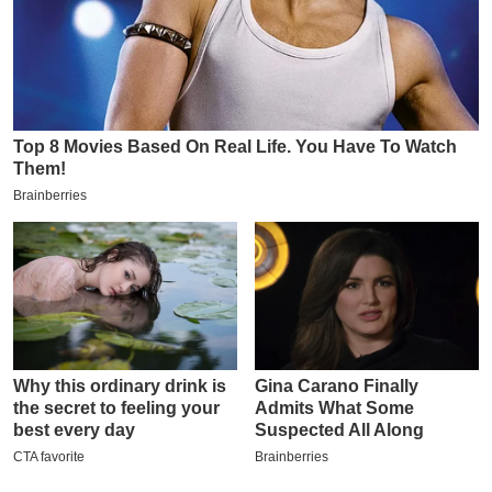
इ
म
ई
-
पे
प
र
मि
सा
ल
बे
मि
सा
ल
श