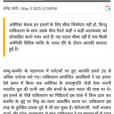
य
योगेंद्र योगी
। May 3 2025 12:55PM
बि
ज़
अमेरिका बेशक इन हमलों के लिए सीधा जिम्मेदार नहीं हो, किन्तु
ने
पाकिस्तान के साथ उसके सैन्य रिश्ते कहीं न कहीं आतंकवाद को
स
प्रोत्साहित करते नजर आते हैं। यह पहला मौका नहीं है जब किसी
उ
अमेरिकी विशिष्ट व्यक्ति के भारत दौरे के दौरान आतंकी वारदात
द्यो
हुई है।
ग
ज
ग
जम्मू-कश्मीर के पहलगाम में पर्यटकों पर हुए आतंकी हमले 26 से
त
अधिक पर्यटक मारे गए। पाकिस्तान प्रायोजित आतंकियों ने यह हमला
वि
ऐसे समय में किया जब अमेरिका के उपराष्ट्रपति जेडी वेन्स अपनी
शे
भारतीय मूल की पत्नी उषा और बच्चों के साथ भारत की यात्रा पर थे।
ष
इस हमले के पीछे पाकिस्तान का निहितार्थ इस यात्रा में विध्न डाल कर
कश्मीर के मुद्दे पर विश्व का ध्यान आकर्षित करना था। पाकिस्तान इस
ज्ञ
तरह के कुत्सित प्रयास पूर्व में भी कर चुका है। बेरोजगारी, भारी भरकम
रा
कर्जा और घरेलू आतंकवाद से त्रस्त पाकिस्तान ने इन समस्याओं से ध्यान