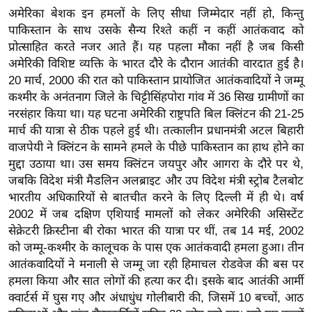
ख्सि
अमेरिका बेशक इन हमलों के लिए सीधा जिम्मेदार नहीं हो, किन्तु
य
पाकिस्तान के साथ उसके सैन्य रिश्ते कहीं न कहीं आतंकवाद को
त
प्रोत्साहित करते नजर आते हैं। यह पहला मौका नहीं है जब किसी
यं
अमेरिकी विशिष्ट व्यक्ति के भारत दौरे के दौरान आतंकी वारदात हुई है।
20 मार्च, 2000 की रात को पाकिस्तान प्रायोजित आतंकवादियों ने जम्मू
ग
कश्मीर के अनंतनाग जिले के चिट्टीसिंहपोरा गांव में 36 सिख ग्रामीणों का
इं
नरसंहार किया था। यह घटना अमेरिकी राष्ट्रपति बिल क्लिंटन की 21-25
डि
मार्च की यात्रा से ठीक पहले हुई थी। तत्कालीन प्रधानमंत्री अटल बिहारी
या
वाजपेयी ने क्लिंटन के सामने हमले के पीछे पाकिस्तान का हाथ होने का
सा
मुद्दा उठाया था। उस समय क्लिंटन जयपुर और आगरा के दौरे पर थे,
हि
जबकि विदेश मंत्री मैडलिन अलब्राइट और उप विदेश मंत्री स्ट्रोब टैलबोट
त्य
भारतीय अधिकारियों से बातचीत करने के लिए दिल्ली में ही थे। वर्ष
ज
2002 में जब दक्षिण एशियाई मामलों को लेकर अमेरिकी असिस्टेंट
ग
सेक्रेटरी क्रिस्टीना बी रोका भारत की यात्रा पर थीं, तब 14 मई, 2002
त
को जम्मू-कश्मीर के कालूचक के पास एक आतंकवादी हमला हुआ। तीन
आतंकवादियों ने मनाली से जम्मू जा रही हिमाचल रोडवेज की बस पर
ऑ
हमला किया और सात लोगों की हत्या कर दी। इसके बाद आतंकी आर्मी
टो
क्वार्टर्स में घुस गए और अंधाधुंध गोलीबारी की, जिसमें 10 बच्चों, आठ
व