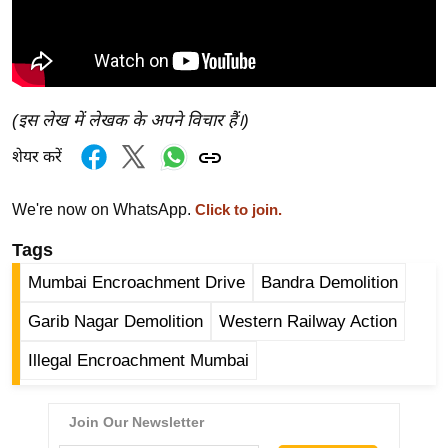
g
N
e
w
s
(इस लेख में लेखक के अपने विचार हैं।)
ला
शेयर करें
इ
फ
We're now on WhatsApp.
Click to join.
स्टा
इ
Tags
ल
Mumbai Encroachment Drive
Bandra Demolition
टे
Garib Nagar Demolition
Western Railway Action
क्नॉ
लॉ
Illegal Encroachment Mumbai
जी
ब्यू
टी