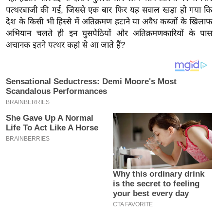
य
पत्थरबाजी की गई, जिससे एक बार फिर यह सवाल खड़ा हो गया कि
ब
देश के किसी भी हिस्से में अतिक्रमण हटाने या अवैध कब्जों के खिलाफ
ज
अभियान चलते ही इन घुसपैठियों और अतिक्रमणकारियों के पास
ट
अचानक इतने पत्थर कहां से आ जाते हैं?
खे
ल
क्रि
के
ट
I
P
L
2
0
2
6
क्रा