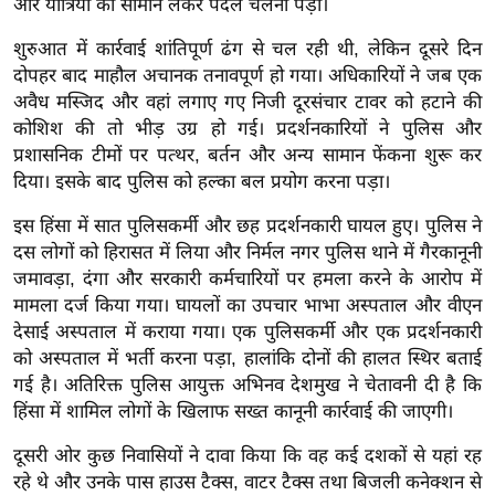
और यात्रियों को सामान लेकर पैदल चलना पड़ा।
र्ल्ड
शुरुआत में कार्रवाई शांतिपूर्ण ढंग से चल रही थी, लेकिन दूसरे दिन
न्यू
दोपहर बाद माहौल अचानक तनावपूर्ण हो गया। अधिकारियों ने जब एक
ज
अवैध मस्जिद और वहां लगाए गए निजी दूरसंचार टावर को हटाने की
ब्री
कोशिश की तो भीड़ उग्र हो गई। प्रदर्शनकारियों ने पुलिस और
फ
प्रशासनिक टीमों पर पत्थर, बर्तन और अन्य सामान फेंकना शुरू कर
म
दिया। इसके बाद पुलिस को हल्का बल प्रयोग करना पड़ा।
नो
इस हिंसा में सात पुलिसकर्मी और छह प्रदर्शनकारी घायल हुए। पुलिस ने
रं
दस लोगों को हिरासत में लिया और निर्मल नगर पुलिस थाने में गैरकानूनी
ज
जमावड़ा, दंगा और सरकारी कर्मचारियों पर हमला करने के आरोप में
न
मामला दर्ज किया गया। घायलों का उपचार भाभा अस्पताल और वीएन
ज
देसाई अस्पताल में कराया गया। एक पुलिसकर्मी और एक प्रदर्शनकारी
ग
को अस्पताल में भर्ती करना पड़ा, हालांकि दोनों की हालत स्थिर बताई
त
गई है। अतिरिक्त पुलिस आयुक्त अभिनव देशमुख ने चेतावनी दी है कि
बॉ
हिंसा में शामिल लोगों के खिलाफ सख्त कानूनी कार्रवाई की जाएगी।
ली
दूसरी ओर कुछ निवासियों ने दावा किया कि वह कई दशकों से यहां रह
वु
रहे थे और उनके पास हाउस टैक्स, वाटर टैक्स तथा बिजली कनेक्शन से