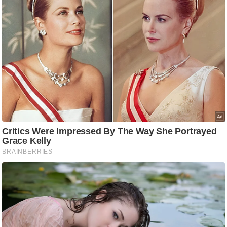
ति
ष
प्र
भु
म
हि
मा
/
ध
र्म
स्थ
ल
व्र
त
त्यो
हा
र