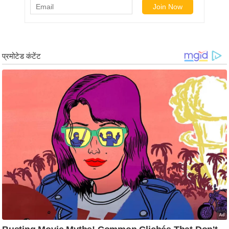
/
फै
श
न
घ
रे
लू
नु
स्खे
प
र्य
ट
न
स्थ
ल
फि