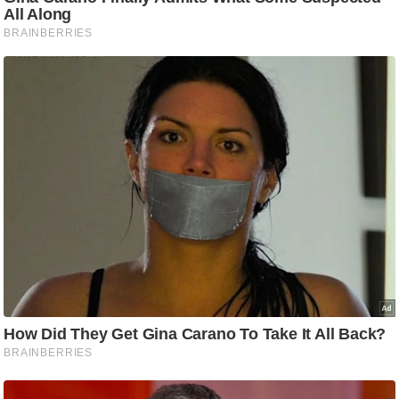
ष
ण
स
म
सा
म
यि
क
मा
तृ
भू
मि
स्तं
भ
ए
म
.