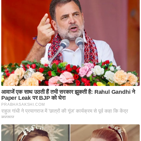
आ
र
.
आ
ई
.
चा
य
प
र
स
मी
क्षा
ध
र्म
ज्यो