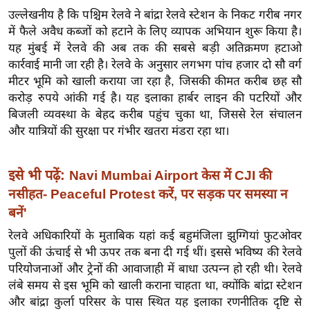
उल्लेखनीय है कि पश्चिम रेलवे ने बांद्रा रेलवे स्टेशन के निकट गरीब नगर
इ
में फैले अवैध कब्जों को हटाने के लिए व्यापक अभियान शुरू किया है।
म
यह मुंबई में रेलवे की अब तक की सबसे बड़ी अतिक्रमण हटाओ
ई
कार्रवाई मानी जा रही है। रेलवे के अनुसार लगभग पांच हजार दो सौ वर्ग
-
मीटर भूमि को खाली कराया जा रहा है, जिसकी कीमत करीब छह सौ
पे
करोड़ रुपये आंकी गई है। यह इलाका हार्बर लाइन की पटरियों और
प
बिजली व्यवस्था के बेहद करीब पहुंच चुका था, जिससे रेल संचालन
र
और यात्रियों की सुरक्षा पर गंभीर खतरा मंडरा रहा था।
मि
सा
इसे भी पढ़ें:
Navi Mumbai Airport केस में CJI की
ल
नसीहत- Peaceful Protest करें, पर सड़क पर समस्या न
बनें'
बे
रेलवे अधिकारियों के मुताबिक यहां कई बहुमंजिला झुग्गियां फुटओवर
मि
पुलों की ऊंचाई से भी ऊपर तक बना दी गई थीं। इससे भविष्य की रेलवे
सा
परियोजनाओं और ट्रेनों की आवाजाही में बाधा उत्पन्न हो रही थी। रेलवे
ल
लंबे समय से इस भूमि को खाली कराना चाहता था, क्योंकि बांद्रा स्टेशन
श
और बांद्रा कुर्ला परिसर के पास स्थित यह इलाका रणनीतिक दृष्टि से