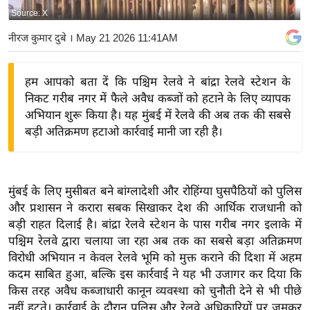
Source: X
य
बि
नीरज कुमार दुबे
। May 21 2026 11:41AM
ज़
ने
हम आपको बता दें कि पश्चिम रेलवे ने बांद्रा रेलवे स्टेशन के
स
निकट गरीब नगर में फैले अवैध कब्जों को हटाने के लिए व्यापक
उ
अभियान शुरू किया है। यह मुंबई में रेलवे की अब तक की सबसे
द्यो
बड़ी अतिक्रमण हटाओ कार्रवाई मानी जा रही है।
ग
ज
ग
मुंबई के लिए मुसीबत बने बांग्लादेशी और रोहिंग्या घुसपैठियों को पुलिस
त
और प्रशासन ने करारा सबक सिखाकर देश की आर्थिक राजधानी को
वि
बड़ी राहत दिलाई है। बांद्रा रेलवे स्टेशन के पास गरीब नगर इलाके में
पश्चिम रेलवे द्वारा चलाया जा रहा अब तक का सबसे बड़ा अतिक्रमण
शे
विरोधी अभियान न केवल रेलवे भूमि को मुक्त कराने की दिशा में अहम
ष
कदम साबित हुआ, बल्कि इस कार्रवाई ने यह भी उजागर कर दिया कि
ज्ञ
किस तरह अवैध कब्जाधारी कानून व्यवस्था को चुनौती देने से भी पीछे
रा
नहीं हटते। कार्रवाई के दौरान पुलिस और रेलवे अधिकारियों पर जमकर