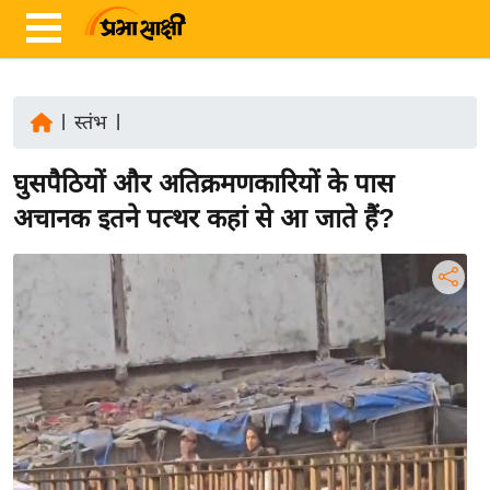
|
स्तंभ
|
ता
घुसपैठियों और अतिक्रमणकारियों के पास
ज़ा
ख
अचानक इतने पत्थर कहां से आ जाते हैं?
ब
र
रा
ष्ट्री
य
अं
त
र्रा
ष्ट्री