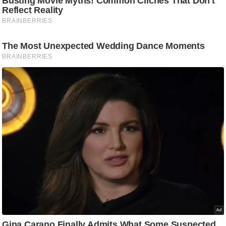
ट
ने
स
मं
त्रा
रि
ले
श
न
शि
प
रा
ज
नी
ति
वि
श्ले