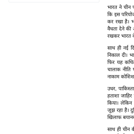
विश्लेषण
भारत ने चीन 
ट्रेंडिंग
कि इस परियोजन
कर रखा है। भ
Q
वैधता देने की
u
रखकर भारत के
i
साथ ही नई द
c
निकाल दी। भा
k
फिर यह कथि
L
चालाक नीति 
i
नाकाम कोशिश 
n
k
उधर, पाकिस्ता
s
हताशा जाहिर 
किया। लेकिन 
विधानसभा
जूझ रहा है। द
चुनाव
खिलाफ बयानबा
फोटो
साथ ही चीन क
वीडियो