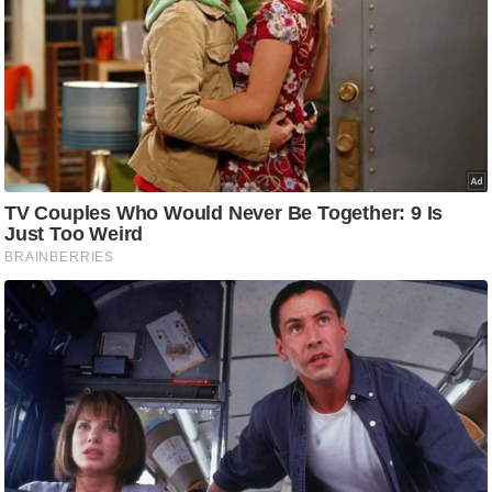
ष
ण
स
म
सा
म
यि
क
मा
तृ
भू
मि
स्तं
भ
ए
म
.