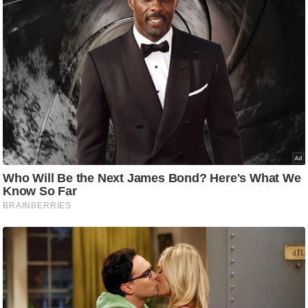
ट
ने
स
मं
त्रा
रि
ले
श
न
शि
प
रा
ज
नी
ति
वि
श्ले