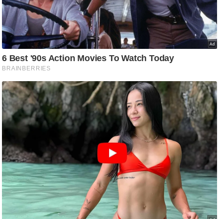
आ
र
.
आ
ई
.
चा
य
प
र
स
मी
क्षा
ध
र्म
ज्यो