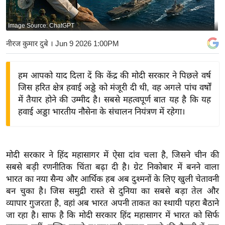
य
बि
Image Source: ChatGPT
ज़
नीरज कुमार दुबे
। Jun 9 2026 1:00PM
ने
स
हम आपको याद दिला दें कि केंद्र की मोदी सरकार ने पिछले वर्ष
उ
जिस हरित क्षेत्र हवाई अड्डे को मंजूरी दी थी, वह अगले पांच वर्षों
द्यो
में तैयार होने की उम्मीद है। सबसे महत्वपूर्ण बात यह है कि यह
ग
हवाई अड्डा भारतीय नौसेना के संचालन नियंत्रण में रहेगा।
ज
ग
त
मोदी सरकार ने हिंद महासागर में ऐसा दांव चला है, जिसने चीन की
वि
सबसे बड़ी रणनीतिक चिंता बढ़ा दी है। ग्रेट निकोबार में बनने वाला
शे
भारत का नया सैन्य और आर्थिक हब अब दुश्मनों के लिए खुली चेतावनी
ष
बन चुका है। जिस समुद्री रास्ते से दुनिया का सबसे बड़ा तेल और
ज्ञ
व्यापार गुजरता है, वहां अब भारत अपनी ताकत का स्थायी पहरा बैठाने
रा
जा रहा है। साफ है कि मोदी सरकार हिंद महासागर में भारत को सिर्फ