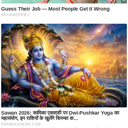
ति
ष
प्र
भु
म
हि
मा
/
ध
र्म
स्थ
ल
व्र
त
त्यो
हा
र