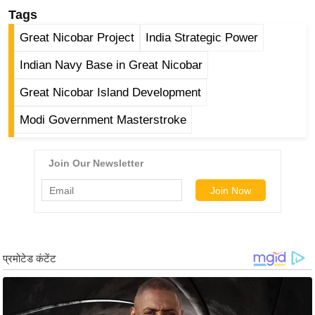
/
Tags
फै
Great Nicobar Project
India Strategic Power
श
Indian Navy Base in Great Nicobar
न
घ
Great Nicobar Island Development
रे
Modi Government Masterstroke
लू
नु
स्खे
प
र्य
ट
न
स्थ
ल
फि