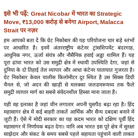
ख्सि
य
इसे भी पढ़ें:
Great Nicobar में भारत का Strategic
त
Move, ₹13,000 करोड़ से बनेगा Airport, Malacca
यं
Strait पर नज़र
ग
हम आपको बता दें कि ग्रेट निकोबार की यह परियोजना चार बड़े स्तंभों
इं
पर आधारित है। इनमें अंतरराष्ट्रीय कंटेनर ट्रांसशिपमेंट बंदरगाह,
डि
आधुनिक नगर, ऊर्जा संयंत्र और नौसैनिक हवाई अड्डा शामिल हैं। यह
या
पूरा ढांचा भारत को उस समुद्री क्षेत्र में स्थायी उपस्थिति देगा, जहां से
सा
दुनिया के दो तिहाई तेल व्यापार और आधा कंटेनर यातायात गुजरता है।
हि
ग्रेट निकोबार केवल चालीस किलोमीटर दूर स्थित है उस सिक्स डिग्री
चैनल से, जो अदन की खाड़ी से मलक्का जलडमरूमध्य तक फैले
त्य
समुद्री व्यापार मार्ग का सबसे संवेदनशील हिस्सा माना जाता है।
ज
ग
यही वह इलाका है जहां चीन लगातार अपनी घुसपैठ बढ़ा रहा है। हिंद
त
महासागर क्षेत्र में कई बाहरी ताकतें आर्थिक और सैन्य दबदबा बनाने में
ऑ
जुटी हैं। ऐसे में मोदी सरकार का यह कदम भारत को दक्षिण पूर्वी हिंद
महासागर में निर्णायक बढ़त देगा। यानि अब भारत इस पूरे क्षेत्र में सुरक्षा
टो
साझेदार और संकट के समय सबसे पहले सहायता पहुंचाने वाली ताकत
व