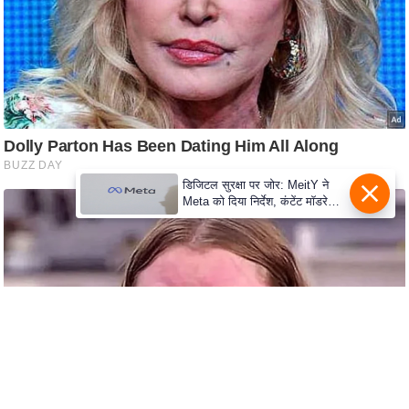
e
l
L
o
k
s
a
b
डिजिटल सुरक्षा पर जोर: MeitY ने
h
Meta को दिया निर्देश, कंटेंट मॉडरेशन
मजबूत करे
a
c
h
u
n
a
v
A