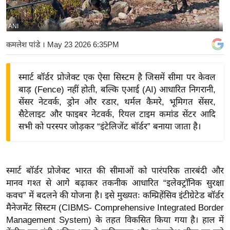
य
बि
ANI
ज़
कमलेश पांडे
। May 23 2026 6:35PM
ने
स
स्मार्ट बॉर्डर प्रोजेक्ट एक ऐसा सिस्टम है जिसमें सीमा पर केवल
उ
बाड़ (Fence) नहीं होती, बल्कि एआई (AI) आधारित निगरानी,
द्यो
सेंसर नेटवर्क, ड्रोन और रडार, थर्मल कैमरे, भूमिगत सेंसर,
ग
सैटेलाइट और फाइबर नेटवर्क, रियल टाइम कमांड सेंटर आदि
ज
सभी को परस्पर जोड़कर “इंटेलिजेंट बॉर्डर” बनाया जाता है।
ग
त
वि
स्मार्ट बॉर्डर प्रोजेक्ट भारत की सीमाओं को पारंपरिक तारबंदी और
शे
मानव गश्त से आगे बढ़ाकर तकनीक आधारित “इलेक्ट्रॉनिक सुरक्षा
ष
कवच” में बदलने की योजना है। इसे मुख्यतः कम्प्रिहेंसिव इंटीग्रेटेड बॉर्डर
ज्ञ
मैनेजमेंट सिस्टम (CIBMS- Comprehensive Integrated Border
रा
Management System) के तहत विकसित किया गया है। हाल में