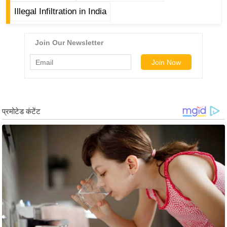
ष
Illegal Infiltration in India
ण
स
म
सा
म
यि
क
मा
तृ
भू
मि
स्तं
भ
ए
म
.