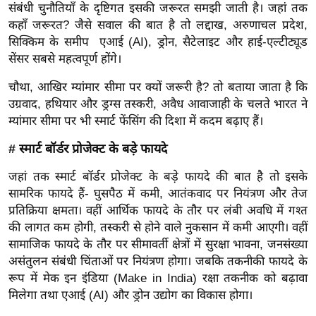
g
संबंधी चुनौतियाँ के दृष्टिगत इसकी जरूरत समझी जाती है। जहां तक
N
कहाँ जरूरत? जैसे सवाल की बात है तो लद्दाख, अरुणाचल प्रदेश,
सिक्किम के समीप एआई (AI), ड्रोन, सैटेलाइट और हाई-एल्टीट्यूड
e
सेंसर सबसे महत्वपूर्ण होंगे।
w
s
चौथा, आखिर म्यांमार सीमा पर क्यों जरूरी है? तो बताया जाता है कि
ला
उग्रवाद, हथियार और ड्रग्स तस्करी, अवैध आवाजाही के चलते भारत ने
इ
म्यांमार सीमा पर भी स्मार्ट फेंसिंग की दिशा में कदम बढ़ाए हैं।
फ
# स्मार्ट बॉर्डर प्रोजेक्ट के बड़े फायदे
स्टा
इ
जहां तक स्मार्ट बॉर्डर प्रोजेक्ट के बड़े फायदे की बात है तो इसके
ल
सामरिक फायदे हैं- घुसपैठ में कमी, आतंकवाद पर नियंत्रण और तेज
प्रतिक्रिया क्षमता। वहीं आर्थिक फायदे के तौर पर लंबी अवधि में गश्त
टे
की लागत कम होगी, तस्करी से होने वाले नुकसान में कमी आएगी। वहीं
क्नॉ
सामाजिक फायदे के तौर पर सीमावर्ती क्षेत्रों में सुरक्षा भावना, जनसंख्या
लॉ
असंतुलन संबंधी चिंताओं पर नियंत्रण होगा। जबकि तकनीकी फायदे के
जी
रूप में मेक इन इंडिया (Make in India) रक्षा तकनीक को बढ़ावा
ब्यू
मिलेगा तथा एआई (AI) और ड्रोन उद्योग का विकास होगा।
टी