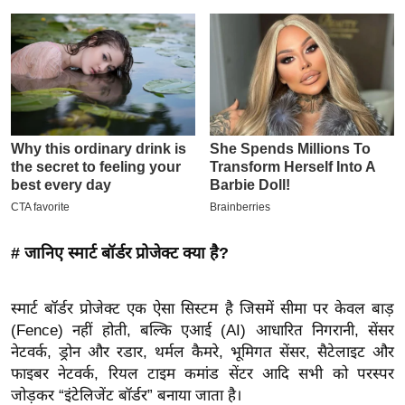
इ
म
ई
-
पे
प
र
मि
सा
ल
# जानिए स्मार्ट बॉर्डर प्रोजेक्ट क्या है?
बे
स्मार्ट बॉर्डर प्रोजेक्ट एक ऐसा सिस्टम है जिसमें सीमा पर केवल बाड़
मि
(Fence) नहीं होती, बल्कि एआई (AI) आधारित निगरानी, सेंसर
सा
नेटवर्क, ड्रोन और रडार, थर्मल कैमरे, भूमिगत सेंसर, सैटेलाइट और
ल
फाइबर नेटवर्क, रियल टाइम कमांड सेंटर आदि सभी को परस्पर
श
जोड़कर “इंटेलिजेंट बॉर्डर” बनाया जाता है।