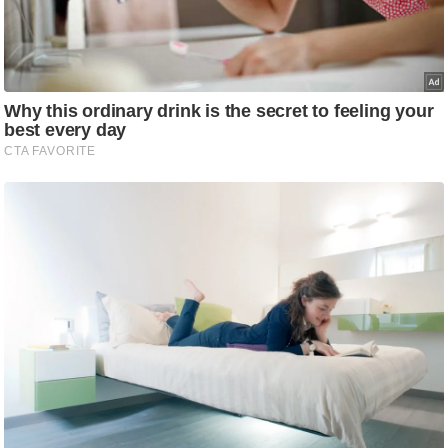
आ
र
.
आ
ई
.
चा
य
प
र
स
मी
क्षा
ध
र्म
ज्यो