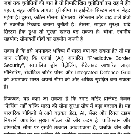
जहां तक चुनौतियों की बात है तो निम्नलिखित चुनौतियाँ इस राह में हैं?
/
पहला, बहुत अधिक लागत: पूरी सीमा पर हाई-टेक सिस्टम लगाना बेहद
फै
महंगा है। दूसरा, कठिन मौसम: हिमालय, रेगिस्तान और बाढ़ वाले क्षेत्रों
श
में तकनीक टिकाऊ बनाना चुनौती है। तीसरा, साइबर सुरक्षा: यदि
न
सिस्टम हैक हुआ तो सुरक्षा खतरा बढ़ सकता है। चौथा, स्थानीय
घ
सहयोग: सीमावर्ती गाँवों का सहयोग जरूरी है।
रे
सवाल है कि इसे अपनाकर भविष्य में भारत क्या कर सकता है? तो यह
लू
जान लीजिए कि एआई (AI) आधारित “Predictive Border
नु
Security”, स्वचालित ड्रोन पेट्रोलिंग, सैटेलाइट आधारित लाइव
स्खे
मॉनिटरिंग, रोबोटिक बॉर्डर पोस्ट और Integrated Defence Grid
प
को अपनाकर भारत अपनी सीमा को और अधिक सुरक्षित बना सकता
र्य
है।
ट
निष्कर्षत: यह कहा जा सकता है कि स्मार्ट बॉर्डर प्रोजेक्ट केवल
न
“फेंसिंग” नहीं बल्कि भारत की सीमा सुरक्षा सोच में बड़ा बदलाव है। यह
स्थ
पारंपरिक चौकियों से आगे बढ़कर डेटा, AI, सेंसर और रियल टाइम
ल
निगरानी आधारित सुरक्षा मॉडल की ओर कदम है। पाकिस्तान और
फि
बांग्लादेश सीमा पर इसकी तत्काल आवश्यकता है, जबकि चीन और