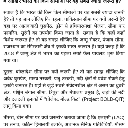
ड
# आखिर भारत की किन सीमाओं पर यह सबसे ज्यादा जरूरी है?
हॉ
सवाल है कि भारत की किन किन सीमाओं पर यह सबसे ज्यादा जरूरी
ली
है? तो यह जान लीजिए कि पहला, पाकिस्तान सीमा पर क्यों जरूरी है?
वु
यहां पर आतंकवादी घुसपैठ, ड्रोन से हथियार/नशा भेजना, सीमा पार
ड
फायरिंग, सुरंगों का उपयोग किया जाता है। सवाल है कि कहाँ कहाँ
फि
विशेष जरूरत है? तो यह समझ लीजिए कि जम्मू सेक्टर, पंजाब सीमा,
राजस्थान का रेगिस्तानी क्षेत्र में इसकी सख्त जरूरत है। यही वजह है कि
ल्म
2018 में जम्मू क्षेत्र में भारत का पहला स्मार्ट फेंस पायलट शुरू किया
स
गया था।
मी
क्षा
दूसरा, बांग्लादेश सीमा पर क्यों जरूरी है? तो यह समझ लीजिए कि
B
अवैध घुसपैठ, मानव तस्करी, पशु तस्करी, नदी क्षेत्रों से प्रवेश रोकने हेतु
इसकी जरूरत है। यहां से जुड़े सबसे संवेदनशील क्षेत्र में असम का धुबरी
r
क्षेत्र, पश्चिम बंगाल सीमा, त्रिपुरा और मेघालय प्रमुख हैं, जहां की नदी
e
और दलदली इलाकों में "प्रोजेक्ट बोल्ड किट" (Project BOLD-QIT)
a
लागू किया गया।
k
i
तीसरा, चीन सीमा पर क्यों जरूरी? बताया जाता है कि एलएसी (LAC)
n
पर तनाव, कठिन हिमालयी इलाके, अचानक सैनिक गतिविधियाँ, मौसम