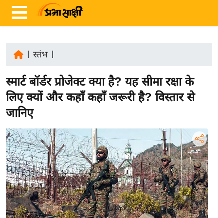
|
स्तंभ
|
ता
स्मार्ट बॉर्डर प्रोजेक्ट क्या है? यह सीमा रक्षा के
ज़ा
ख
लिए क्यों और कहाँ कहाँ जरूरी है? विस्तार से
ब
जानिए
र
रा
ष्ट्री
य
अं
त
र्रा
ष्ट्री