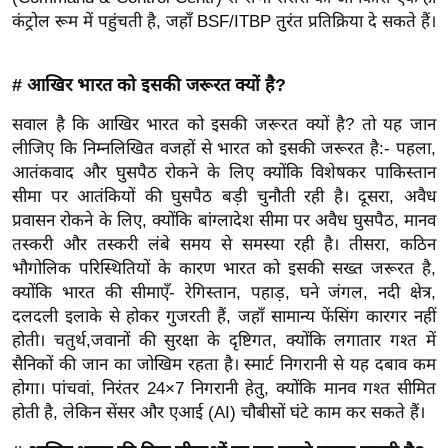
र्ल्ड
कंट्रोल रूम में पहुंचती है, जहाँ BSF/ITBP तुरंत प्रतिक्रिया दे सकते हैं।
न्यू
ज
# आखिर भारत को इसकी जरूरत क्यों है?
ब्री
सवाल है कि आखिर भारत को इसकी जरूरत क्यों है? तो यह जान
फ
लीजिए कि निम्नलिखित वजहों से भारत को इसकी जरूरत है:- पहला,
म
आतंकवाद और घुसपैठ रोकने के लिए क्योंकि विशेषकर पाकिस्तान
नो
सीमा पर आतंकियों की घुसपैठ बड़ी चुनौती रही है। दूसरा, अवैध
रं
प्रवासन रोकने के लिए, क्योंकि बांग्लादेश सीमा पर अवैध घुसपैठ, मानव
ज
तस्करी और तस्करी लंबे समय से समस्या रही है। तीसरा, कठिन
न
भौगोलिक परिस्थितियों के कारण भारत को इसकी सख्त जरूरत है,
ज
क्योंकि भारत की सीमाएँ- रेगिस्तान, पहाड़, घने जंगल, नदी क्षेत्र,
ग
दलदली इलाके से होकर गुजरती हैं, जहाँ सामान्य फेंसिंग कारगर नहीं
त
होती। चतुर्थ,जवानों की सुरक्षा के दृष्टिगत, क्योंकि लगातार गश्त में
सैनिकों की जान का जोखिम रहता है। स्मार्ट निगरानी से यह दबाव कम
बॉ
होगा। पांचवां, निरंतर 24×7 निगरानी हेतु, क्योंकि मानव गश्त सीमित
ली
होती है, लेकिन सेंसर और एआई (AI) चौबीसों घंटे काम कर सकते हैं।
वु