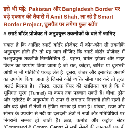
ख्सि
इसे भी पढ़ें:
Pakistan और Bangladesh Border पर
य
बड़े एक्शन की तैयारी में Amit Shah, ला रहे हैं Smart
त
Border Project, घुसपैठ पर लगेगा फुल स्टॉप
यं
ग
# स्मार्ट बॉर्डर प्रोजेक्ट में अनुप्रयुक्त तकनीकों के बारे में जानिए
इं
सवाल है कि आखिर स्मार्ट बॉर्डर प्रोजेक्ट में कौन-कौन सी तकनीकें
डि
अनुप्रयुक्त होती हैं? तो यह जान लीजिए कि स्मार्ट बॉर्डर प्रोजेक्ट में
या
नअनुप्रयुक्त तकनीकें निम्नलिखित हैं:- पहला, थर्मल इमेजर और नाइट
सा
विजन का उपयोग किया जाता है जो रात, कोहरा, बारिश या धूलभरी
हि
आंधी में भी गतिविधि पकड़ लेते हैं। दूसरा, लेजर और इन्फ्रारेड अलार्म
त्य
का उपयोग किया जाता है जिससे कोई व्यक्ति सीमा पार करे तो तुरंत
अलर्ट मिलता है। तीसरा, ग्राउंड सेंसर की खासियत यह है कि ये
ज
भूमिगत सुरंग (Tunnel) या कंपन तक पहचान सकते हैं। चौथा, ड्रोन
ग
और एरोस्टेट के अनुप्रयोग से ऊपर से लगातार निगरानी होती रहती है
त
और बड़े क्षेत्रों में तेजी से ट्रैकिंग सम्भव हो पाता है। पांचवां, रडार और
ऑ
सोनार के उपयोग से नदी या दलदली क्षेत्रों में नावों और गतिविधियों पर
टो
निगरानी सम्भव हो जाती है। छठा, कमांड और कंट्रोल सेंटर
व
(Command & Control Centr) से सभी सेंसरों की जानकारी एक ही