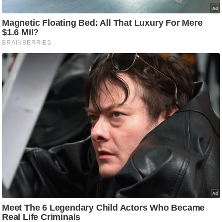
ति
ष
प्र
भु
म
हि
मा
/
ध
र्म
स्थ
ल
व्र
त
त्यो
हा
र