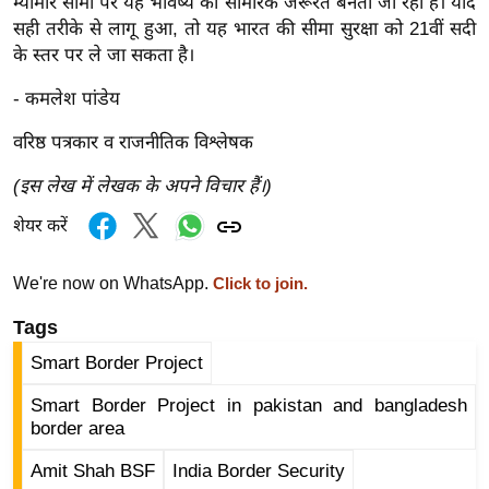
ट
म्यांमार सीमा पर यह भविष्य की सामरिक जरूरत बनता जा रहा है। यदि
ने
सही तरीके से लागू हुआ, तो यह भारत की सीमा सुरक्षा को 21वीं सदी
के स्तर पर ले जा सकता है।
स
मं
- कमलेश पांडेय
त्रा
वरिष्ठ पत्रकार व राजनीतिक विश्लेषक
रि
ले
(इस लेख में लेखक के अपने विचार हैं।)
श
शेयर करें
न
शि
We're now on WhatsApp.
Click to join.
प
रा
Tags
ज
Smart Border Project
नी
Smart Border Project in pakistan and bangladesh
ति
border area
वि
श्ले
Amit Shah BSF
India Border Security