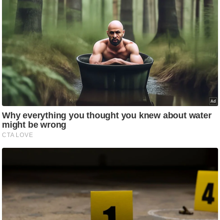
ष
ण
स
म
सा
म
यि
क
मा
तृ
भू
मि
स्तं
भ
ए
म
.