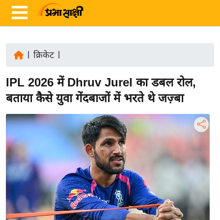
|
क्रिकेट
|
ता
IPL 2026 में Dhruv Jurel का डबल रोल,
ज़ा
ख
बताया कैसे युवा गेंदबाजों में भरते थे जज़्बा
ब
र
रा
ष्ट्री
य
अं
त
र्रा
ष्ट्री