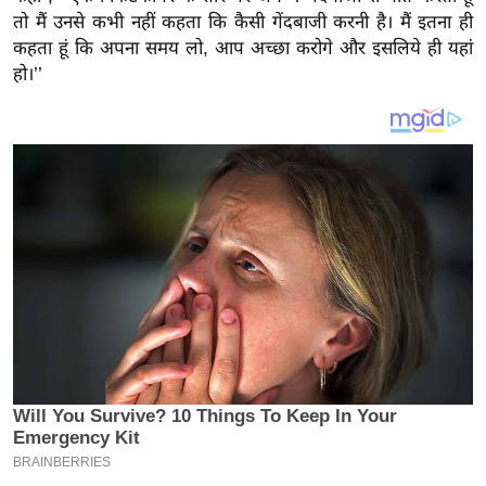
य
तो मैं उनसे कभी नहीं कहता कि कैसी गेंदबाजी करनी है। मैं इतना ही
ब
कहता हूं कि अपना समय लो, आप अच्छा करोगे और इसलिये ही यहां
ज
हो।’’
ट
खे
ल
क्रि
के
ट
I
P
L
2
0
2
6
क्रा