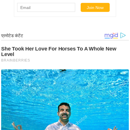
र्ल्ड
न्यू
ज
ब्री
फ
म
नो
रं
ज
न
ज
ग
त
बॉ
ली
वु