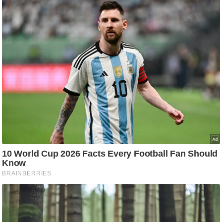
ट
ने
स
मं
त्रा
रि
ले
श
न
शि
प
रा
ज
नी
ति
वि
श्ले