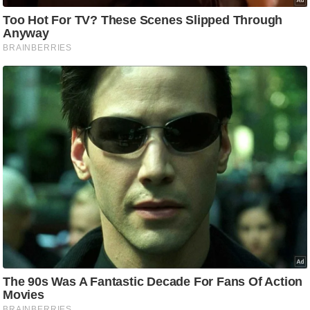
g
N
e
w
s
ला
इ
फ
स्टा
इ
ल
टे
क्नॉ
लॉ
जी
ब्यू
टी