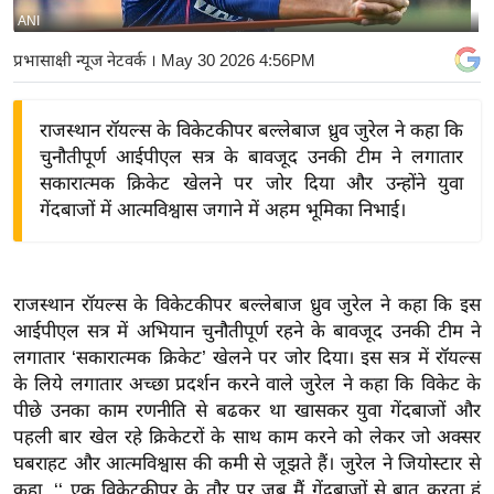
ANI
य
बि
प्रभासाक्षी न्यूज नेटवर्क
। May 30 2026 4:56PM
ज़
ने
राजस्थान रॉयल्स के विकेटकीपर बल्लेबाज ध्रुव जुरेल ने कहा कि
स
चुनौतीपूर्ण आईपीएल सत्र के बावजूद उनकी टीम ने लगातार
उ
सकारात्मक क्रिकेट खेलने पर जोर दिया और उन्होंने युवा
द्यो
गेंदबाजों में आत्मविश्वास जगाने में अहम भूमिका निभाई।
ग
ज
ग
राजस्थान रॉयल्स के विकेटकीपर बल्लेबाज ध्रुव जुरेल ने कहा कि इस
त
आईपीएल सत्र में अभियान चुनौतीपूर्ण रहने के बावजूद उनकी टीम ने
वि
लगातार ‘सकारात्मक क्रिकेट’ खेलने पर जोर दिया। इस सत्र में रॉयल्स
के लिये लगातार अच्छा प्रदर्शन करने वाले जुरेल ने कहा कि विकेट के
शे
पीछे उनका काम रणनीति से बढकर था खासकर युवा गेंदबाजों और
ष
पहली बार खेल रहे क्रिकेटरों के साथ काम करने को लेकर जो अक्सर
ज्ञ
घबराहट और आत्मविश्वास की कमी से जूझते हैं। जुरेल ने जियोस्टार से
रा
कहा ,‘‘ एक विकेटकीपर के तौर पर जब मैं गेंदबाजों से बात करता हूं