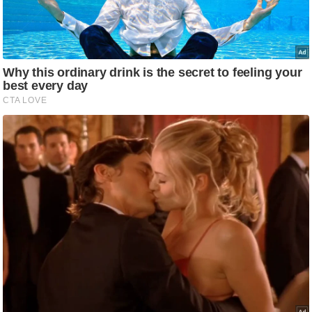
ड
हॉ
ली
वु
ड
फि
ल्म
स
मी
क्षा
B
r
e
a
k
i
n