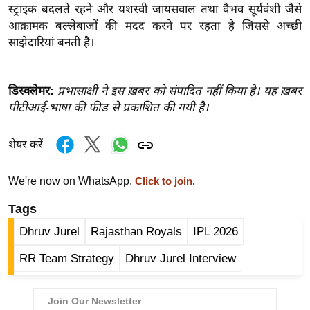
ख्सि
स्ट्राइक बदलते रहने और यशस्वी जायसवाल तथा वैभव सूर्यवंशी जैसे
य
आक्रामक बल्लेबाजों की मदद करने पर रहता है जिससे अच्छी
त
साझेदारियां बनती है।
यं
ग
डिस्क्लेमर:
प्रभासाक्षी ने इस ख़बर को संपादित नहीं किया है। यह ख़बर
इं
पीटीआई-भाषा की फीड से प्रकाशित की गयी है।
डि
या
शेयर करें
सा
हि
We're now on WhatsApp.
Click to join.
त्य
Tags
ज
ग
Dhruv Jurel
Rajasthan Royals
IPL 2026
त
RR Team Strategy
Dhruv Jurel Interview
ऑ
टो
व