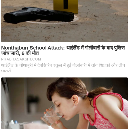
आ
र
.
आ
ई
.
चा
य
प
र
स
मी
क्षा
ध
र्म
ज्यो