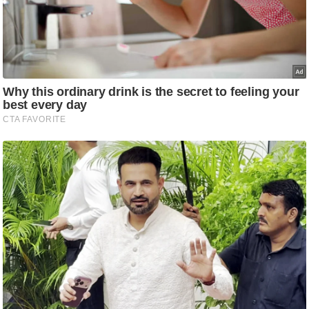
ति
ष
प्र
भु
म
हि
मा
/
ध
र्म
स्थ
ल
व्र
त
त्यो
हा
र