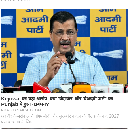
/
फै
श
न
घ
रे
लू
नु
स्खे
प
र्य
ट
न
स्थ
ल
फि