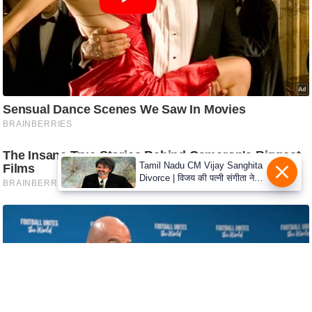
e
r
t
i
s
e
P
r
i
Tamil Nadu CM Vijay Sanghita
v
Divorce | विजय की पत्नी संगीता ने
a
वापस ली तलाक की अर्जी, कोर्ट ने
c
मामले को किया निपटाया
y
P
o
l
i