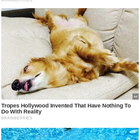
ट
ने
स
मं
त्रा
रि
ले
श
न
शि
प
रा
ज
नी
ति
वि
श्ले