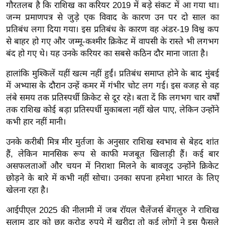
ख्सि
गौरतलब है कि राशिख का करियर 2019 में बड़े संकट में आ गया था।
य
जन्म प्रमाणपत्र से जुड़े एक विवाद के कारण उन पर दो साल का
प्रतिबंध लगा दिया गया। इस प्रतिबंध के कारण वह अंडर-19 विश्व कप
त
से बाहर हो गए और जम्मू-कश्मीर क्रिकेट में वापसी के रास्ते भी लगभग
यं
बंद हो गए थे। यह उनके करियर का सबसे कठिन दौर माना जाता है।
ग
इं
हालांकि मुश्किलें यहीं खत्म नहीं हुईं। प्रतिबंध समाप्त होने के बाद मुंबई
डि
में अभ्यास के दौरान उन्हें कमर में गंभीर चोट लग गई। इस वजह से वह
या
लंबे समय तक प्रतिस्पर्धी क्रिकेट से दूर रहे। बता दें कि लगभग चार वर्षों
तक राशिख कोई बड़ा प्रतिस्पर्धी मुकाबला नहीं खेल पाए, लेकिन उन्होंने
सा
कभी हार नहीं मानी।
हि
त्य
उनके करीबी मित्र मीर मुर्तजा के अनुसार राशिख स्वभाव से बेहद शांत
ज
हैं, लेकिन मानसिक रूप से काफी मजबूत खिलाड़ी हैं। कई बार
ग
असफलताओं और चयन में निराशा मिलने के बावजूद उन्होंने क्रिकेट
छोड़ने के बारे में कभी नहीं सोचा। उनका सपना हमेशा भारत के लिए
त
खेलना रहा है।
ऑ
टो
आईपीएल 2025 की नीलामी में जब रॉयल चैलेंजर्स बेंगलुरु ने राशिख
व
सलाम डार को छह करोड़ रुपये में खरीदा तो कई लोगों ने इस फैसले