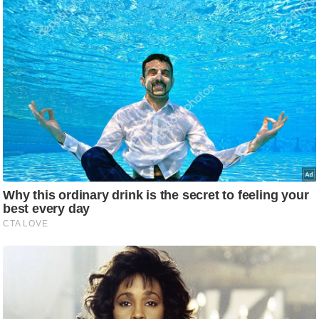
ष
ण
स
म
सा
म
यि
क
मा
तृ
भू
मि
स्तं
भ
ए
म
.