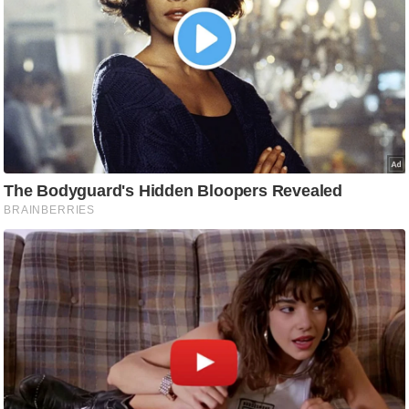
आ
र
.
आ
ई
.
चा
य
प
र
स
मी
क्षा
ध
र्म
ज्यो