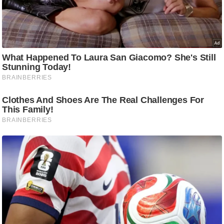
ति
ष
प्र
भु
म
हि
मा
/
ध
र्म
स्थ
ल
व्र
त
त्यो
हा
र