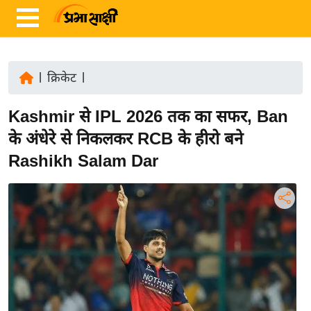
|
क्रिकेट
|
ता
Kashmir से IPL 2026 तक का सफर, Ban
ज़ा
ख
के अंधेरे से निकलकर RCB के हीरो बने
ब
Rashikh Salam Dar
र
रा
ष्ट्री
य
अं
त
र्रा
ष्ट्री