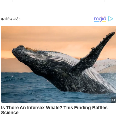
g
N
e
w
s
ला
इ
फ
स्टा
इ
ल
टे
क्नॉ
लॉ
जी
ब्यू
टी