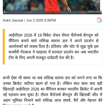
य
बि
X
प्रतिरूप फोटो
ज़
Ankit Jaiswal
। Jun 2 2026 9:35PM
ने
स
आईपीएल 2026 में 19 विकेट लेकर रॉयल चैलेंजर्स बेंगलुरु को
उ
चैंपियन बनाने वाले राशिख सलाम डार ने अपने प्रदर्शन से
द्यो
आलोचकों को जवाब दिया है। प्रतिबंध और चोट से जूझ चुके इस
ग
कश्मीरी गेंदबाज ने फाइनल में शानदार प्रदर्शन कर अब भारतीय
ज
टीम के लिए अपनी मजबूत दावेदारी पेश की है।
ग
त
वि
कभी ऐसा भी समय था जब राशिख सलाम डार को लगने लगा था कि
शे
उनका क्रिकेट करियर खत्म हो गया है। लेकिन सात साल बाद वही
ष
खिलाड़ी आईपीएल 2026 का चैंपियन बनकर भारतीय क्रिकेट में अपनी
ज्ञ
नई पहचान बना चुका है। रॉयल चैलेंजर्स बेंगलुरु की खिताबी जीत में
रा
अहम भूमिका निभाने वाले राशिख आज संघर्ष, धैर्य और मेहनत की