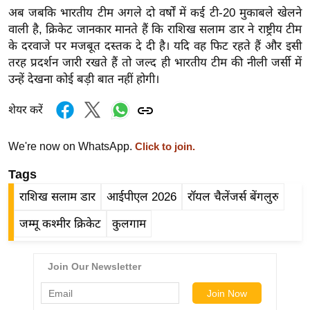
ड
अब जबकि भारतीय टीम अगले दो वर्षों में कई टी-20 मुकाबले खेलने
हॉ
वाली है, क्रिकेट जानकार मानते हैं कि राशिख सलाम डार ने राष्ट्रीय टीम
ली
के दरवाजे पर मजबूत दस्तक दे दी है। यदि वह फिट रहते हैं और इसी
वु
तरह प्रदर्शन जारी रखते हैं तो जल्द ही भारतीय टीम की नीली जर्सी में
ड
उन्हें देखना कोई बड़ी बात नहीं होगी।
फि
शेयर करें
ल्म
स
We're now on WhatsApp.
Click to join.
मी
क्षा
Tags
B
राशिख सलाम डार
आईपीएल 2026
रॉयल चैलेंजर्स बेंगलुरु
r
जम्मू कश्मीर क्रिकेट
कुलगाम
e
a
k
i
n