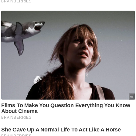
/
फै
श
न
घ
रे
लू
नु
स्खे
प
र्य
ट
न
स्थ
ल
फि