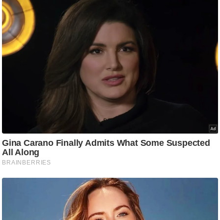
ड
हॉ
ली
वु
ड
फि
ल्म
स
मी
क्षा
B
r
e
a
k
i
n