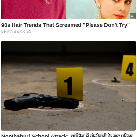
ट
ने
स
मं
त्रा
रि
ले
श
न
शि
प
रा
ज
नी
ति
वि
श्ले