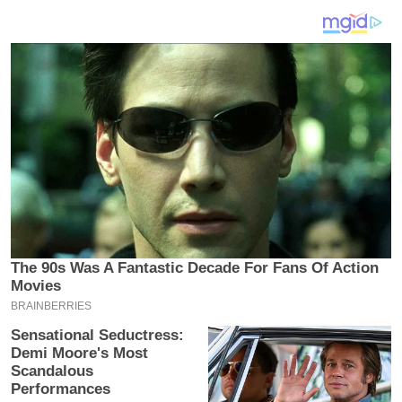
य
ब
ज
ट
खे
ल
क्रि
के
ट
I
P
L
2
0
2
6
क्रा