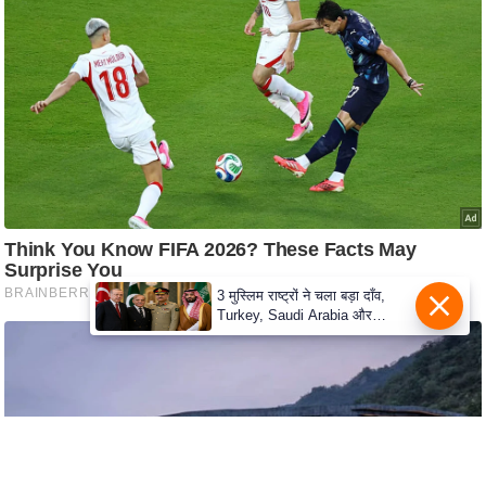
c
y
G
r
i
e
v
a
n
c
e
3 मुस्लिम राष्ट्रों ने चला बड़ा दाँव,
R
Turkey, Saudi Arabia और
Pakistan के बीच Defence Pact
e
से दुनिया हैरान
d
r
e
s