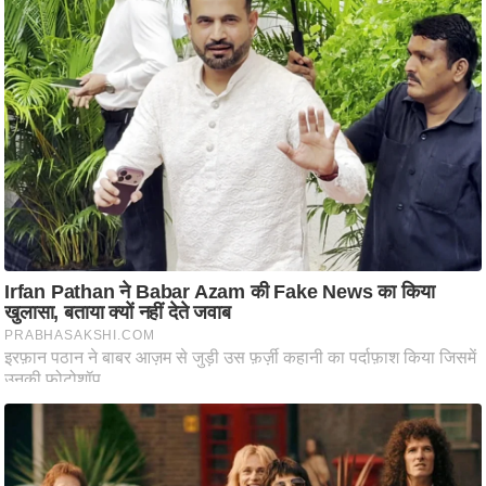
ति
ष
प्र
भु
म
हि
मा
/
ध
र्म
स्थ
ल
व्र
त
त्यो
हा
र