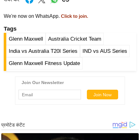
र्ल्ड
न्यू
We're now on WhatsApp.
Click to join.
ज
Tags
ब्री
Glenn Maxwell
Australia Cricket Team
फ
म
India vs Australia T20I Series
IND vs AUS Series
नो
Glenn Maxwell Fitness Update
रं
ज
न
ज
ग
त
बॉ
ली
वु