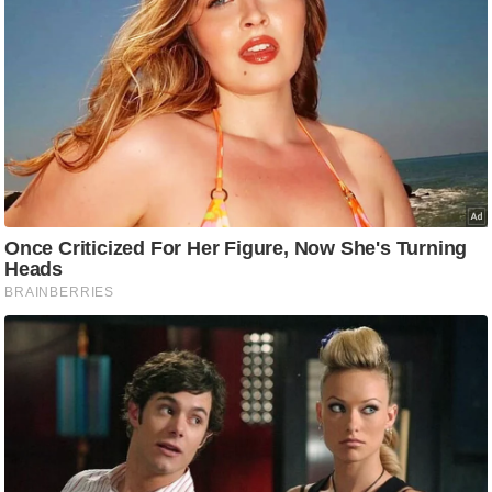
g
N
e
w
s
ला
इ
फ
स्टा
इ
ल
टे
क्नॉ
लॉ
जी
ब्यू
टी