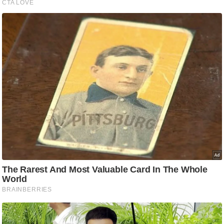
आ
र
.
आ
ई
.
चा
य
प
र
स
मी
क्षा
ध
र्म
ज्यो