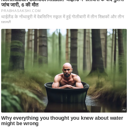
ष
ण
स
म
सा
म
यि
क
मा
तृ
भू
मि
स्तं
भ
ए
म
.