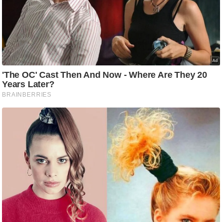
/
फै
श
न
घ
रे
लू
नु
स्खे
प
र्य
ट
न
स्थ
ल
फि