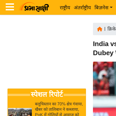
राष्ट्रीय
अंतर्राष्ट्रीय
बिज़नेस
Latest
ता
News
|
क्रिक
ज़ा
in
ख
India v
Hindi
ब
Dubey पर
र
Hindi
राष्ट्रीय
News
अंतर्राष्ट्रीय
Live
बिज़नेस
उद्योग
Breaking
स्पेशल रिपोर्ट
जगत
News in
विशेषज्ञ
Hindi
बलूचिस्तान का 70% क्षेत्र गंवाया,
राय
खैबर को तालिबान ने कब्जाया,
PoK में गोलियों से आवाज को