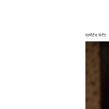
ऑडियो
इंफ़ोग्राफ़िक
राज्यों से
शहरों से
वेब स्टोरी
कार्टून
Short
Videos
iOS App
About us
Contact Editor
Advertise
Privacy Policy
Grievance
Redressal