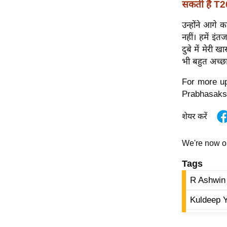
विश्लेषण
सकती है T20
ट्रेंडिंग
उन्होंने आगे क
नहीं। हमें इं
Q
दुबे में मेरी ख
u
भी बहुत अच्छा प
i
For more up
c
Prabhasaks
k
L
शेयर करें
i
n
We're now 
k
s
Tags
विधानसभा
R Ashwin
चुनाव
Kuldeep Y
फोटो
वीडियो