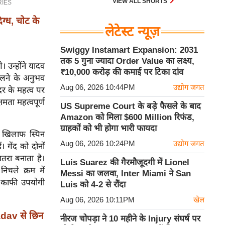
VIEW ALL SHORTS
्ध, चोट के
लेटेस्ट न्यूज़
Swiggy Instamart Expansion: 2031
तक 5 गुना ज्यादा Order Value का लक्ष्य,
 उन्होंने यादव
₹10,000 करोड़ की कमाई पर टिका दांव
खेलने के अनुभव
Aug 06, 2026 10:44PM
उद्योग जगत
दर के महत्व पर
मता महत्वपूर्ण
US Supreme Court के बड़े फैसले के बाद
Amazon को मिला $600 Million रिफंड,
ग्राहकों को भी होगा भारी फायदा
े खिलाफ स्पिन
Aug 06, 2026 10:24PM
उद्योग जगत
 गेंद को दोनों
खतरा बनाता है।
Luis Suarez की गैरमौजूदगी में Lionel
िचले क्रम में
Messi का जलवा, Inter Miami ने San
र काफी उपयोगी
Luis को 4-2 से रौंदा
Aug 06, 2026 10:11PM
खेल
adav से छिन
नीरज चोपड़ा ने 10 महीने के Injury संघर्ष पर