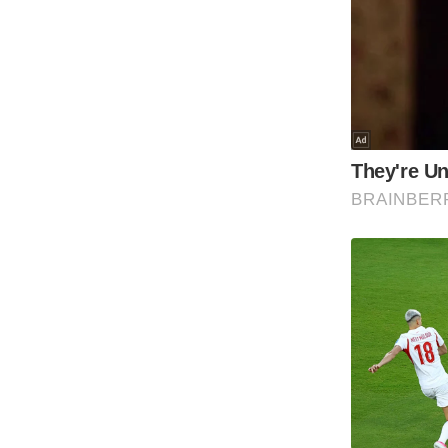
Code Of Ethics
RSS
Our Team
Expert Panel
Loksabhachunav
Android App