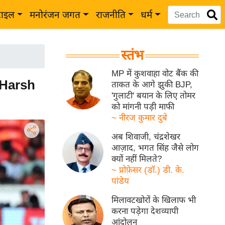
टाइल
मनोरंजन जगत
राजनीति
धर्म
स्तंभ
MP में कुशवाहा वोट बैंक की
 Harsh
ताकत के आगे झुकी BJP,
'गुलाटी' बयान के लिए तोमर
को मांगनी पड़ी माफी
~ नीरज कुमार दुबे
अब शिवाजी, चंद्रशेखर
आज़ाद, भगत सिंह जैसे लोग
क्यों नहीं मिलते?
~ प्रोफ़ेसर (डॉ.) डी. के.
पांडेय
मिलावटखोरों के खिलाफ भी
करना पड़ेगा देशव्यापी
आंदोलन