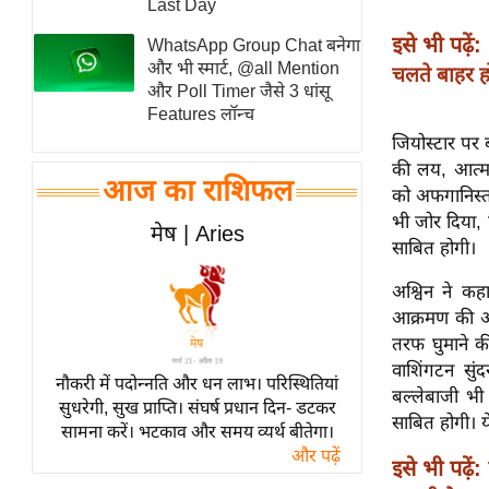
Last Day
स्तंभ
इसे भी पढ़ें:
WhatsApp Group Chat बनेगा
एम.
और भी स्मार्ट, @all Mention
चलते बाहर ह
आर.
और Poll Timer जैसे 3 धांसू
Features लॉन्च
आई.
जियोस्टार पर 
चाय पर
की लय, आत्मवि
समीक्षा
आज का राशिफल
को अफगानिस्ता
धर्म
भी जोर दिया, 
मेष | Aries
ज्योतिष
साबित होगी।
प्रभु
अश्विन ने कह
महिमा/
आक्रमण की अगु
धर्मस्थल
तरफ घुमाने की
वाशिंगटन सुं
व्रत
नौकरी में पदोन्नति और धन लाभ। परिस्थितियां
बल्लेबाजी भी
त्योहार
सुधरेगी, सुख प्राप्ति। संघर्ष प्रधान दिन- डटकर
साबित होगी। ये
सामना करें। भटकाव और समय व्यर्थ बीतेगा।
राशिफल
और पढ़ें
इसे भी पढ़ें:
विशेष