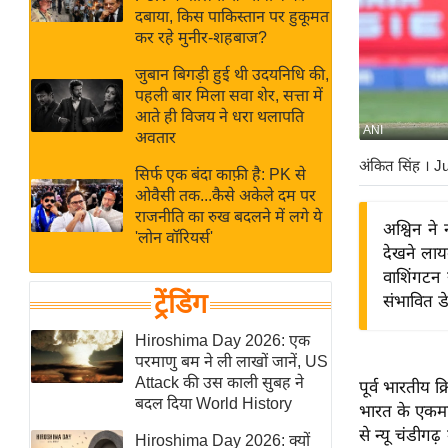
बजट
Hindi
दबाया, किस पाकिस्तान पर हुकूमत
खेल
News
कर रहे मुनीर-शहबाज?
क्रिकेट
जुबान बिगड़ी हुई थी उदयनिधि की,
Hindi
IPL
पहली बार मिला सवा शेर, सत्ता में
आते ही विजय ने धरा थलापति
Videos
2026
ANI
अवतार
क्राइम
अंकित सिंह
। J
सिर्फ एक बंदा काफ़ी है: PK से
ई-पेपर
ओवैसी तक...कैसे अकेले दम पर
मिसाल बेमिसाल
राजनीति का रुख बदलने में लगे ये
अश्विन ने
'लोन वॉरियर्स'
शख्सियत
देखने लाय
यंग इंडिया
वाशिंगटन 
ट्रेंडिंग
संभावित डे
साहित्य जगत
ऑटो वर्ल्ड
Hiroshima Day 2026: एक
परमाणु बम ने ली लाखों जानें, US
न्यूज ब्रीफ
Attack की उस काली सुबह ने
पूर्व भारतीय क
मनोरंजन जगत
बदल दिया World History
भारत के एकमात
बॉलीवुड
से न्यू चंडीगढ
Hiroshima Day 2026: क्यों