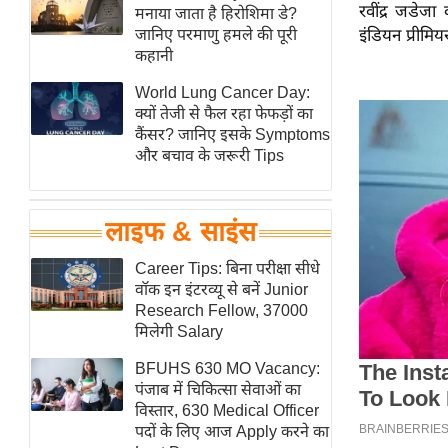
रवींद्र जडेजा
हॉलीवुड
मनाया जाता है हिरोशिमा डे?
जानिए परमाणु हमले की पूरी
इंडियन प्रीमि
फिल्म समीक्षा
कहानी
Breaking
World Lung Cancer Day:
News
क्यों तेजी से फैल रहा फेफड़ों का
लाइफस्टाइल
कैंसर? जानिए इसके Symptoms
और बचाव के जरूरी Tips
टेक्नॉलॉजी
ब्यूटी/फैशन
घरेलू नुस्खे
लाइफ & साइंस
पर्यटन स्थल
Career Tips: बिना परीक्षा सीधे
फिटनेस मंत्रा
वॉक इन इंटरव्यू से बनें Junior
Research Fellow, 37000
रिलेशनशिप
मिलेगी Salary
राजनीति
BFUHS 630 MO Vacancy:
विश्लेषण
पंजाब में चिकित्सा सेवाओं का
समसामयिक
विस्तार, 630 Medical Officer
पदों के लिए आज Apply करने का
मातृभूमि