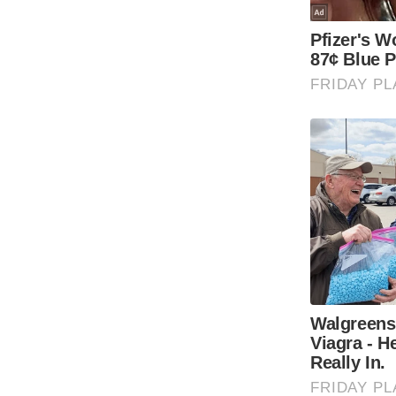
Code Of Ethics
RSS
Our Team
Expert Panel
Loksabhachunav
Android App