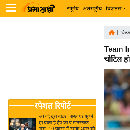
राष्ट्रीय
अंतर्राष्ट्रीय
बिज़नेस
Latest
ता
News
|
क्रिक
ज़ा
in
ख
Team In
Hindi
ब
चोटिल ह
र
Hindi
राष्ट्रीय
News
अंतर्राष्ट्रीय
Live
बिज़नेस
उद्योग
Breaking
स्पेशल रिपोर्ट
जगत
News in
विशेषज्ञ
Hindi
आ गई बुरी खबर! भारत पर फूटने
राय
ही वाला है ट्रंप का ये खतरनाक
'बम', 10 प्वाइंट में इसके असर को