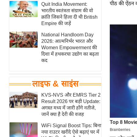
पीठ की ऐंठन क
हॉलीवुड
Quit India Movement:
भारतीय स्वतंत्रता संग्राम की वो
फिल्म समीक्षा
क्रांति जिसने हिला दी थी British
Breaking
Empire की जड़ें
News
National Handloom Day
लाइफस्टाइल
2026: आत्मनिर्भर भारत और
Women Empowerment की
टेक्नॉलॉजी
दिशा में हथकरघा उद्योग का बढ़ता
ब्यूटी/फैशन
कद
घरेलू नुस्खे
पर्यटन स्थल
लाइफ & साइंस
फिटनेस मंत्रा
KVS-NVS और EMRS Tier 2
रिलेशनशिप
Result 2026 पर बड़ी Update:
राजनीति
अगस्त मध्य में जारी होंगे नतीजे,
जानें क्या है देरी की वजह
विश्लेषण
समसामयिक
WiFi Signal Boost Tips: बिना
नया राउटर खरीदे ऐसे बढ़ाएं घर में
मातृभूमि