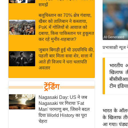
बजट
Hindi
समझें
खेल
News
बलूचिस्तान का 70% क्षेत्र गंवाया,
क्रिकेट
खैबर को तालिबान ने कब्जाया,
Hindi
IPL
PoK में गोलियों से आवाज को
दबाया, किस पाकिस्तान पर हुकूमत
Videos
2026
AI Generated
कर रहे मुनीर-शहबाज?
क्राइम
प्रभासाक्षी न्यूज 
जुबान बिगड़ी हुई थी उदयनिधि की,
ई-पेपर
पहली बार मिला सवा शेर, सत्ता में
मिसाल बेमिसाल
आते ही विजय ने धरा थलापति
भारतीय ऑल
अवतार
शख्सियत
खिलाफ तीन
यंग इंडिया
बीसीसीआई 
ट्रेंडिंग
टीम इंडिय
साहित्य जगत
ऑटो वर्ल्ड
Nagasaki Day: US ने जब
Nagasaki पर गिराया 'Fat
न्यूज ब्रीफ
Man' परमाणु बम, जिसने बदल
भारत के ऑलराउ
मनोरंजन जगत
दिया World History का पूरा
के खिलाफ तीन
चेहरा
बॉलीवुड
आ गया। पंड्या