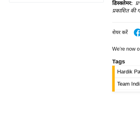
विश्लेषण
डिस्क्लेमर:
प्
प्रकाशित की ग
ट्रेंडिंग
Q
शेयर करें
u
i
We're now 
c
k
Tags
L
Hardik P
i
n
Team Ind
k
s
विधानसभा
चुनाव
फोटो
वीडियो