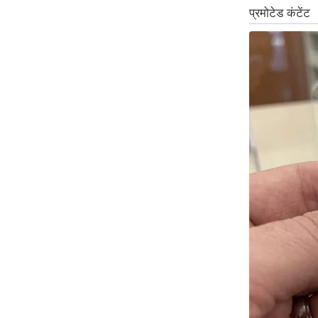
ऑडियो
इंफ़ोग्राफ़िक
राज्यों से
शहरों से
वेब स्टोरी
कार्टून
Short
Videos
iOS App
About us
Contact Editor
Advertise
Privacy Policy
Grievance
Redressal