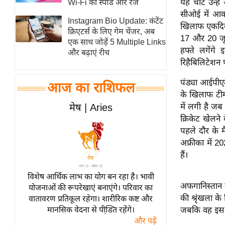
यह चोट उन्हे
Wi-Fi की स्पीड और रेंज
स्तंभ
सीओई में आक
Instagram Bio Update: कंटेंट
खिलाफ एकदिवसी
एम.
क्रिएटर्स के लिए गेम चेंजर, अब
17 और 20 जून 
आर.
एक साथ जोड़ें 5 Multiple Links
हफ्ते लगेंगे
और बढ़ाएं रीच
आई.
रिहैबिलिटेशन प
चाय पर
पंड्या आईपीएल
समीक्षा
आज का राशिफल
के खिलाफ टीम
धर्म
में लगी है जब
मेष | Aries
ज्योतिष
क्रिकेट खेलने
प्रभु
पहले दौर के म
अफ्रीका में 2
महिमा/
हैं।
धर्मस्थल
व्रत
विशेष आर्थिक लाभ का योग बन रहा है। भावी
त्योहार
अफगानिस्तान 
योजनाओं की रूपरेखाएं बनाएंगे। परिवार का
की श्रृंखला क
वातावरण प्रतिकूल रहेगा। शारीरिक कष्ट और
राशिफल
जबकि वह इस प्र
मानसिक वेदना से पीडि़त रहेंगे।
विशेष
और पढ़ें