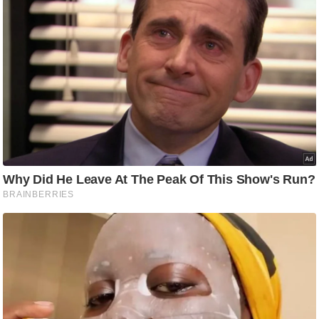
ट
ने
स
मं
त्रा
रि
ले
श
न
शि
प
रा
ज
नी
ति
वि
श्ले