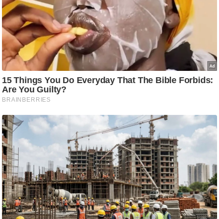
ष
ण
स
म
सा
म
यि
क
मा
तृ
भू
मि
स्तं
भ
ए
म
.