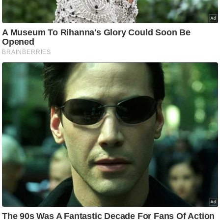
ति
ष
प्र
भु
म
हि
मा
/
ध
र्म
स्थ
ल
व्र
त
त्यो
हा
र