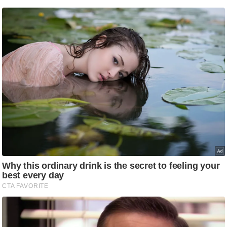
/
फै
श
न
घ
रे
लू
नु
स्खे
प
र्य
ट
न
स्थ
ल
फि