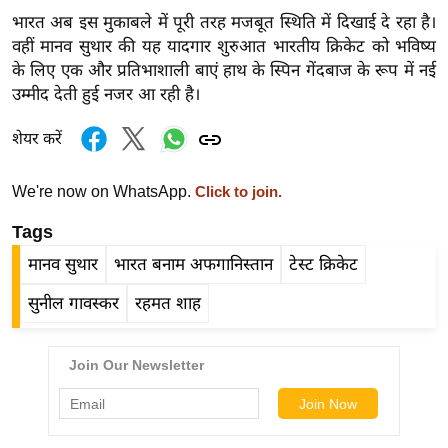
ड
भारत अब इस मुकाबले में पूरी तरह मजबूत स्थिति में दिखाई दे रहा है।
हॉ
वहीं मानव सुथार की यह यादगार शुरुआत भारतीय क्रिकेट को भविष्य
ली
के लिए एक और प्रतिभाशाली बाएं हाथ के स्पिन गेंदबाज के रूप में नई
वु
उम्मीद देती हुई नजर आ रही है।
ड
फि
शेयर करें
ल्म
स
We're now on WhatsApp.
Click to join.
मी
Tags
क्षा
मानव सुथार
भारत बनाम अफगानिस्तान
टेस्ट क्रिकेट
B
r
सुनील गावस्कर
रहमत शाह
e
a
k
i
n