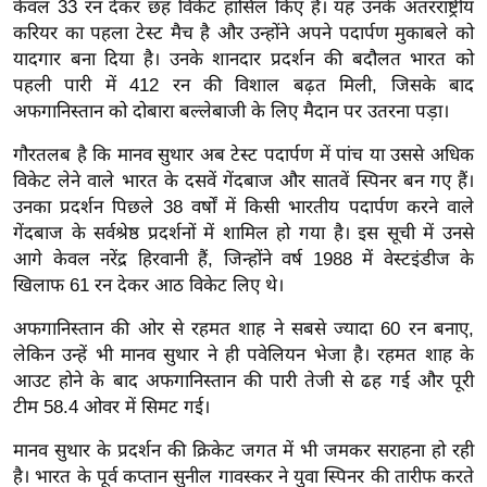
केवल 33 रन देकर छह विकेट हासिल किए हैं। यह उनके अंतरराष्ट्रीय
ख्सि
करियर का पहला टेस्ट मैच है और उन्होंने अपने पदार्पण मुकाबले को
य
यादगार बना दिया है। उनके शानदार प्रदर्शन की बदौलत भारत को
त
पहली पारी में 412 रन की विशाल बढ़त मिली, जिसके बाद
यं
अफगानिस्तान को दोबारा बल्लेबाजी के लिए मैदान पर उतरना पड़ा।
ग
इं
गौरतलब है कि मानव सुथार अब टेस्ट पदार्पण में पांच या उससे अधिक
विकेट लेने वाले भारत के दसवें गेंदबाज और सातवें स्पिनर बन गए हैं।
डि
उनका प्रदर्शन पिछले 38 वर्षों में किसी भारतीय पदार्पण करने वाले
या
गेंदबाज के सर्वश्रेष्ठ प्रदर्शनों में शामिल हो गया है। इस सूची में उनसे
सा
आगे केवल नरेंद्र हिरवानी हैं, जिन्होंने वर्ष 1988 में वेस्टइंडीज के
हि
खिलाफ 61 रन देकर आठ विकेट लिए थे।
त्य
अफगानिस्तान की ओर से रहमत शाह ने सबसे ज्यादा 60 रन बनाए,
ज
लेकिन उन्हें भी मानव सुथार ने ही पवेलियन भेजा है। रहमत शाह के
ग
आउट होने के बाद अफगानिस्तान की पारी तेजी से ढह गई और पूरी
त
टीम 58.4 ओवर में सिमट गई।
ऑ
टो
मानव सुथार के प्रदर्शन की क्रिकेट जगत में भी जमकर सराहना हो रही
व
है। भारत के पूर्व कप्तान सुनील गावस्कर ने युवा स्पिनर की तारीफ करते