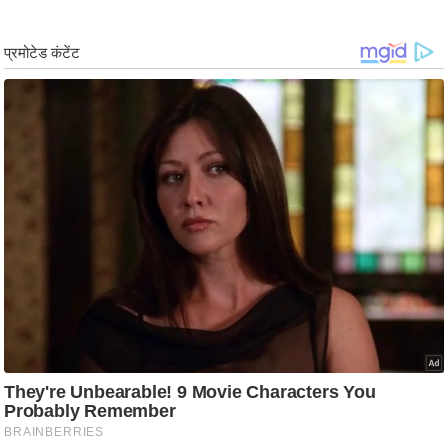
g
N
e
w
s
ला
इ
फ
स्टा
इ
ल
टे
क्नॉ
लॉ
जी
ब्यू
टी