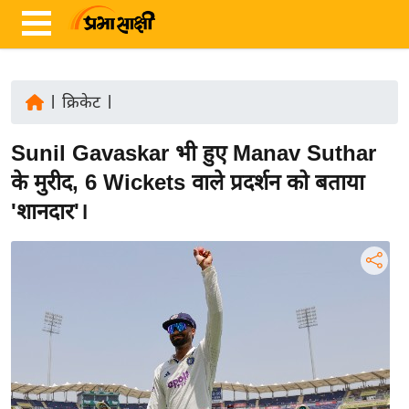
|
क्रिकेट
|
ता
Sunil Gavaskar भी हुए Manav Suthar
ज़ा
ख
के मुरीद, 6 Wickets वाले प्रदर्शन को बताया
ब
'शानदार'।
र
रा
ष्ट्री
य
अं
त
र्रा
ष्ट्री