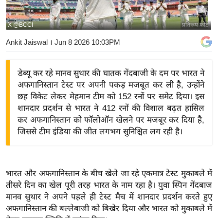
य
बि
X @BCCI
प्रतिरूप फोटो
ज़
Ankit Jaiswal
। Jun 8 2026 10:03PM
ने
स
डेब्यू कर रहे मानव सुथार की घातक गेंदबाजी के दम पर भारत ने
उ
अफगानिस्तान टेस्ट पर अपनी पकड़ मजबूत कर ली है, उन्होंने
द्यो
छह विकेट लेकर मेहमान टीम को 152 रनों पर समेट दिया। इस
ग
शानदार प्रदर्शन से भारत ने 412 रनों की विशाल बढ़त हासिल
ज
कर अफगानिस्तान को फॉलोऑन खेलने पर मजबूर कर दिया है,
ग
जिससे टीम इंडिया की जीत लगभग सुनिश्चित लग रही है।
त
वि
शे
भारत और अफगानिस्तान के बीच खेले जा रहे एकमात्र टेस्ट मुकाबले में
ष
तीसरे दिन का खेल पूरी तरह भारत के नाम रहा है। युवा स्पिन गेंदबाज
ज्ञ
मानव सुथार ने अपने पहले ही टेस्ट मैच में शानदार प्रदर्शन करते हुए
रा
अफगानिस्तान की बल्लेबाजी को बिखेर दिया और भारत को मुकाबले में