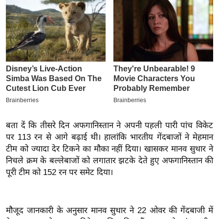
इ
म
ई
-
पे
प
र
मि
सा
बता दें कि तीसरे दिन अफगानिस्तान ने अपनी पहली पारी पांच विकेट
ल
पर 113 रन से आगे बढ़ाई थी। हालांकि भारतीय गेंदबाजों ने मेहमान
टीम को ज्यादा देर टिकने का मौका नहीं दिया। खासकर मानव सुथार ने
बे
निचले क्रम के बल्लेबाजों को लगातार झटके देते हुए अफगानिस्तान की
मि
पूरी टीम को 152 रन पर समेट दिया।
सा
ल
श
मौजूद जानकारी के अनुसार मानव सुथार ने 22 ओवर की गेंदबाजी में