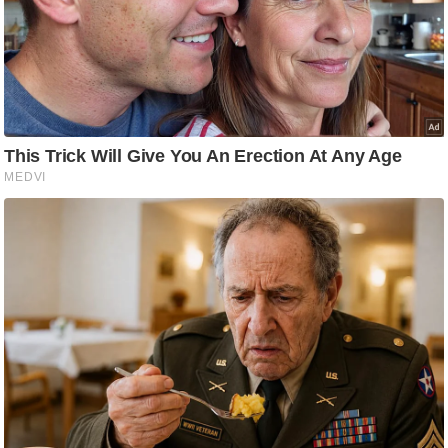
आ
र
.
आ
ई
.
चा
य
प
र
स
मी
क्षा
ध
र्म
ज्यो