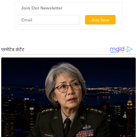
ड
हॉ
ली
वु
ड
फि
ल्म
स
मी
क्षा
B
r
e
a
k
i
n