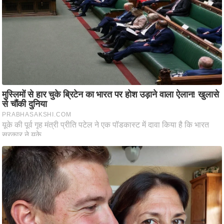
ष
ण
स
म
सा
म
यि
क
मा
तृ
भू
मि
स्तं
भ
ए
म
.