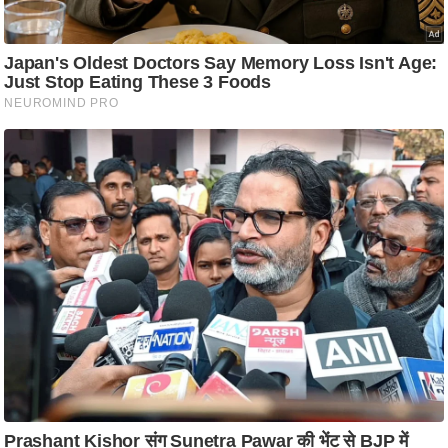
ति
ष
प्र
भु
म
हि
मा
/
ध
र्म
स्थ
ल
व्र
त
त्यो
हा
र