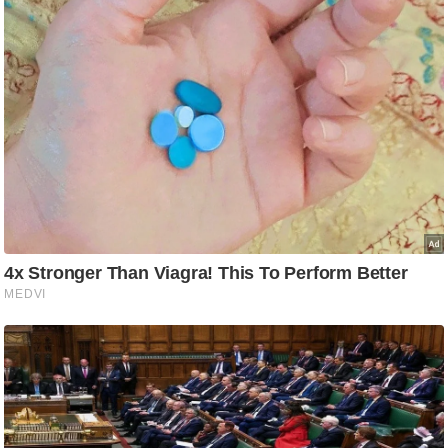
ट
ने
स
मं
त्रा
रि
ले
श
न
शि
प
रा
ज
नी
ति
वि
श्ले