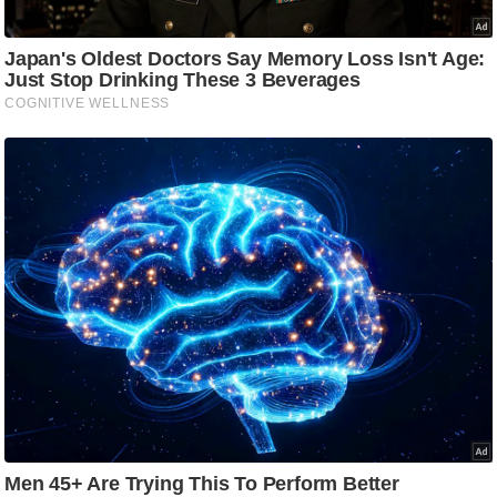
g
N
e
w
s
ला
इ
फ
स्टा
इ
ल
टे
क्नॉ
लॉ
जी
ब्यू
टी