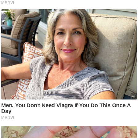
/
फै
श
न
घ
रे
लू
नु
स्खे
प
र्य
ट
न
स्थ
ल
फि