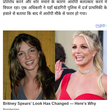
य
प्रतिरोध करने और शोर मचाने के कारण आरोपी बलात्कार करने में
विफल रहा। एक अधिकारी ने यहाँ खंडगिरी पुलिस में दर्ज प्राथमिकी के
ब
हवाले से बताया कि बाद में आरोपी मौके से फरार हो गया।
ज
ट
खे
ल
क्रि
के
ट
I
P
L
2
0
2
6
क्रा