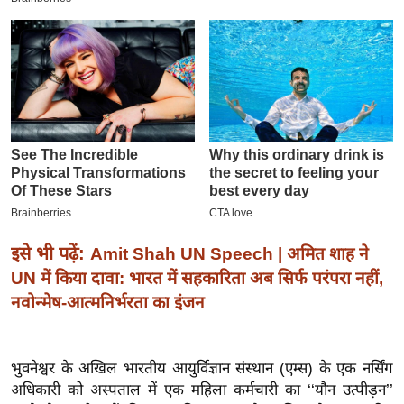
इ
म
ई
-
पे
प
र
मि
सा
ल
इसे भी पढ़ें:
Amit Shah UN Speech | अमित शाह ने
UN में किया दावा: भारत में सहकारिता अब सिर्फ परंपरा नहीं,
बे
नवोन्मेष-आत्मनिर्भरता का इंजन
मि
सा
ल
भुवनेश्वर के अखिल भारतीय आयुर्विज्ञान संस्थान (एम्स) के एक नर्सिंग
श
अधिकारी को अस्पताल में एक महिला कर्मचारी का ‘‘यौन उत्पीड़न’’