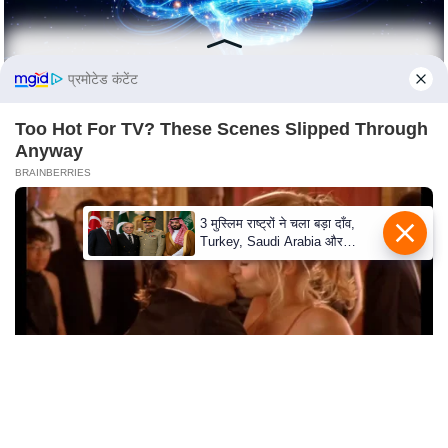
s
a
l
प्रमोटेड कंटेंट
C
o
Too Hot For TV? These Scenes Slipped Through
d
Anyway
e
BRAINBERRIES
O
f
3 मुस्लिम राष्ट्रों ने चला बड़ा दाँव,
E
Turkey, Saudi Arabia और
Pakistan के बीच Defence Pact
t
से दुनिया हैरान
h
i
c
s
R
S