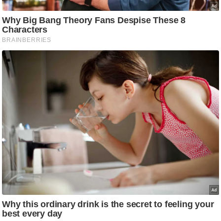
ट
ने
स
मं
त्रा
रि
ले
श
न
शि
प
रा
ज
नी
ति
वि
श्ले