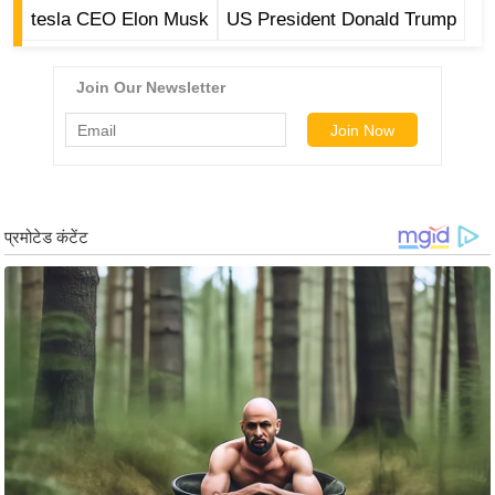
g
tesla CEO Elon Musk
US President Donald Trump
N
e
w
s
ला
इ
फ
स्टा
इ
ल
टे
क्नॉ
लॉ
जी
ब्यू
टी