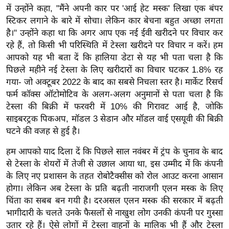
र्ल्ड
में उन्होंने कहा, "मैंने अपनी कार पर 'आई हेट मस्क' लिखा एक बंपर
स्टिकर लगाने के बारे में सोचा। लेकिन कार बेचना बहुत अच्छा लगता
न्यू
है।" उन्होंने कहा था कि अगर आप एक नई ईवी खरीदने पर विचार कर
ज
रहे हैं, तो किसी भी परिस्थिति में टेस्ला खरीदने पर विचार न करें। हम
ब्री
आपको यह भी बता दें कि हालिया डेटा से यह भी पता चला है कि
फ
पिछले महीने नई टेस्ला के लिए खरीदारों का विचार घटकर 1.8% रह
म
गया- जो अक्टूबर 2022 के बाद का सबसे निचला स्तर है। मार्केट रिसर्च
नो
फर्म कॉक्स ऑटोमोटिव के अलग-अलग अनुमानों से पता चला है कि
रं
टेस्ला की बिक्री में फरवरी में 10% की गिरावट आई है, जोकि
साइबरट्रक पिकअप, मॉडल 3 सेडान और मॉडल वाई एसयूवी की बिक्री
ज
घटने की वजह से हुई है।
न
ज
हम आपको याद दिला दें कि पिछले साल नवंबर में ट्रंप के चुनाव के बाद
ग
से टेस्ला के शेयरों में तेजी से उछाल आया था, इस उम्मीद में कि कंपनी
त
के लिए नए प्रशासन के तहत रोबोटैक्सीस को रोल आउट करना आसान
होगा। लेकिन अब टेस्ला के प्रति बढ़ती नाराजगी एलन मस्क के लिए
बॉ
चिंता का सबब बन गयी है। दरअसल एलन मस्क की सरकार में बढ़ती
ली
भागीदारी के चलते उनके फैसलों से नाखुश लोग उनकी कंपनी पर गुस्सा
वु
उतार रहे हैं। ऐसे लोगों में टेस्ला वाहनों के मालिक भी हैं और टेस्ला