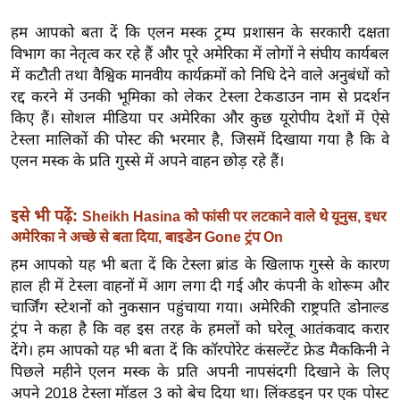
ख्सि
य
हम आपको बता दें कि एलन मस्क ट्रम्प प्रशासन के सरकारी दक्षता
त
विभाग का नेतृत्व कर रहे हैं और पूरे अमेरिका में लोगों ने संघीय कार्यबल
में कटौती तथा वैश्विक मानवीय कार्यक्रमों को निधि देने वाले अनुबंधों को
यं
रद्द करने में उनकी भूमिका को लेकर टेस्ला टेकडाउन नाम से प्रदर्शन
ग
किए हैं। सोशल मीडिया पर अमेरिका और कुछ यूरोपीय देशों में ऐसे
इं
टेस्ला मालिकों की पोस्ट की भरमार है, जिसमें दिखाया गया है कि वे
डि
एलन मस्क के प्रति गुस्से में अपने वाहन छोड़ रहे हैं।
या
सा
इसे भी पढ़ें:
Sheikh Hasina को फांसी पर लटकाने वाले थे यूनुस, इधर
हि
अमेरिका ने अच्छे से बता दिया, बाइडेन Gone ट्रंप On
त्य
हम आपको यह भी बता दें कि टेस्ला ब्रांड के खिलाफ गुस्से के कारण
ज
हाल ही में टेस्ला वाहनों में आग लगा दी गई और कंपनी के शोरूम और
ग
चार्जिंग स्टेशनों को नुकसान पहुंचाया गया। अमेरिकी राष्ट्रपति डोनाल्ड
त
ट्रंप ने कहा है कि वह इस तरह के हमलों को घरेलू आतंकवाद करार
ऑ
देंगे। हम आपको यह भी बता दें कि कॉरपोरेट कंसल्टेंट फ्रेड मैककिनी ने
टो
पिछले महीने एलन मस्क के प्रति अपनी नापसंदगी दिखाने के लिए
व
अपने 2018 टेस्ला मॉडल 3 को बेच दिया था। लिंक्डइन पर एक पोस्ट