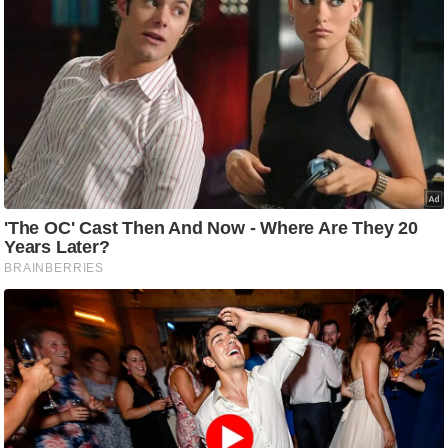
ति
ष
प्र
भु
म
हि
मा
/
ध
र्म
स्थ
ल
व्र
त
त्यो
हा
र