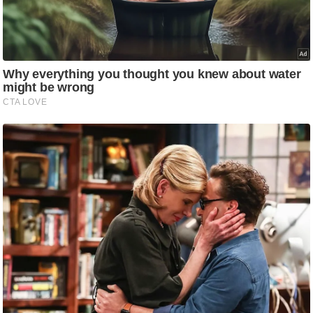
/
फै
श
न
घ
रे
लू
नु
स्खे
प
र्य
ट
न
स्थ
ल
फि