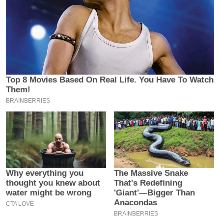
इ
म
ई
-
पे
प
र
मि
सा
ल
बे
मि
सा
ल
श