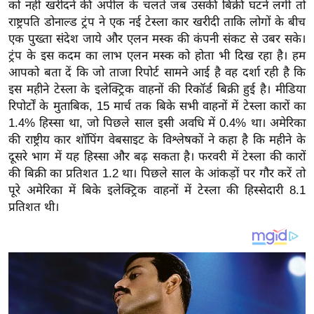
य
को नहीं खरीदने की अपील के चलते जब उसकी बिक्री घटने लगी तो
राष्ट्रपति डोनाल्ड ट्रंप ने एक नई टेस्ला कार खरीदी ताकि लोगों के बीच
ब
एक पुख्ता संदेश जाये और एलन मस्क की कंपनी संकट से उबर सके।
ज
ट्रंप के इस कदम का लाभ एलन मस्क को होता भी दिख रहा है। हम
ट
आपको बता दें कि जो ताजा रिपोर्ट सामने आई है वह दर्शा रही है कि
खे
इस महीने टेस्ला के इलेक्ट्रिक वाहनों की रिकॉर्ड बिक्री हुई है। मीडिया
ल
रिपोर्टों के मुताबिक, 15 मार्च तक बिके सभी वाहनों में टेस्ला कारों का
1.4% हिस्सा था, जो पिछले साल इसी अवधि में 0.4% था। अमेरिका
क्रि
की राष्ट्रीय कार शॉपिंग वेबसाइट के विश्लेषकों ने कहा है कि महीने के
के
दूसरे भाग में यह हिस्सा और बढ़ सकता है। फरवरी में टेस्ला की कारों
ट
की बिक्री का प्रतिशत 1.2 था। पिछले साल के आंकड़ों पर गौर करें तो
I
पूरे अमेरिका में बिके इलेक्ट्रिक वाहनों में टेस्ला की हिस्सेदारी 8.1
P
प्रतिशत थी।
L
2
0
2
6
क्रा