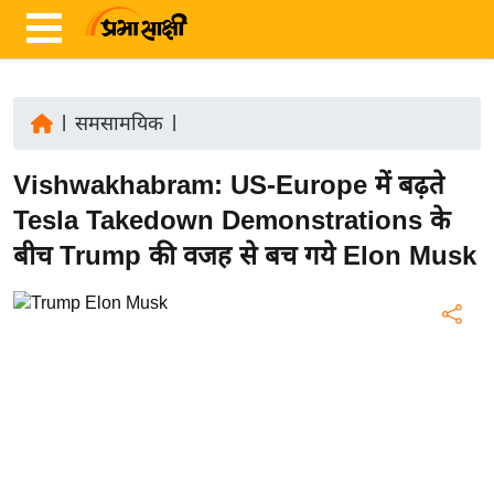
|
समसामयिक
|
ता
Vishwakhabram: US-Europe में बढ़ते
ज़ा
ख
Tesla Takedown Demonstrations के
ब
बीच Trump की वजह से बच गये Elon Musk
र
रा
ष्ट्री
य
अं
त
र्रा
ष्ट्री