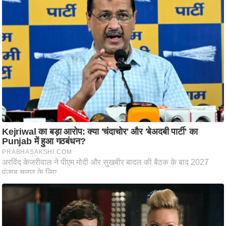
आ
र
.
आ
ई
.
चा
य
प
र
स
मी
क्षा
ध
र्म
ज्यो