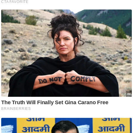
ष
ण
स
म
सा
म
यि
क
मा
तृ
भू
मि
स्तं
भ
ए
म
.