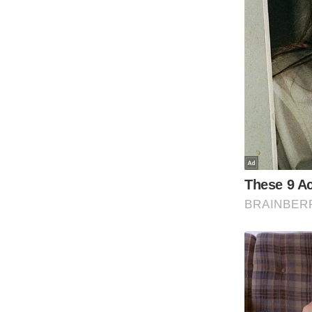
Code Of Ethics
RSS
Our Team
Expert Panel
Loksabhachunav
Android App