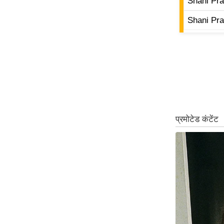
Shani Pra
ऑडियो
Shani Pra
इंफ़ोग्राफ़िक
राज्यों से
शहरों से
वेब स्टोरी
कार्टून
Short
Videos
iOS App
About us
Contact Editor
Advertise
Privacy Policy
Grievance
Redressal