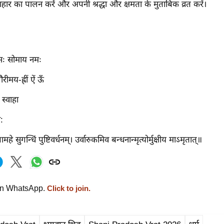
ार का पालन करें और अपनी श्रद्धा और क्षमता के मुताबिक व्रत करें।
रौं सः सोमाय नमः
ौरीमय-ह्रीं ऐं ऊँ
स्वाहा
र:
महे सुगन्धिं पुष्टिवर्धनम्। उर्वारुकमिव बन्धनान्मृत्योर्मुक्षीय माऽमृतात्॥
on WhatsApp.
Click to join.