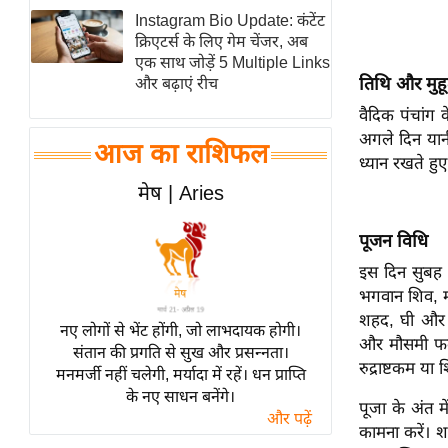
Instagram Bio Update: कंटेंट
स्तंभ
क्रिएटर्स के लिए गेम चेंजर, अब
एम.
एक साथ जोड़ें 5 Multiple Links
आर.
तिथि और मुहूर
और बढ़ाएं रीच
आई.
वैदिक पंचांग 
अगले दिन यान
चाय पर
आज का राशिफल
ध्यान रखते हु
समीक्षा
मेष | Aries
धर्म
ज्योतिष
पूजन विधि
प्रभु
इस दिन सुबह ज
महिमा/
भगवान शिव, मा
धर्मस्थल
शहद, घी और श
नए लोगों से भेंट होंगी, जो लाभदायक होगी।
व्रत
और मौसमी फल 
संतान की प्रगति से सुख और प्रसन्नता।
त्योहार
रुद्राष्टकम या 
मनमर्जी नहीं चलेगी, मर्यादा में रहें। धन प्राप्ति
के नए साधन बनेंगे।
राशिफल
पूजा के अंत 
और पढ़ें
विशेष
कामना करें। 