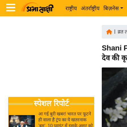
राष्ट्रीय
अंतर्राष्ट्रीय
बिज़नेस
Latest
ता
News
|
व्रत 
ज़ा
in
ख
Shani 
Hindi
ब
देव की क
र
Hindi
राष्ट्रीय
News
अंतर्राष्ट्रीय
Live
बिज़नेस
उद्योग
Breaking
स्पेशल रिपोर्ट
जगत
News in
विशेषज्ञ
Hindi
आ गई बुरी खबर! भारत पर फूटने
राय
ही वाला है ट्रंप का ये खतरनाक
'बम', 10 प्वाइंट में इसके असर को