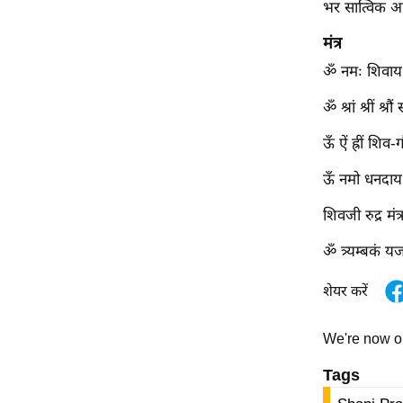
विश्लेषण
भर सात्विक आह
ट्रेंडिंग
मंत्र
ॐ नमः शिवाय
Q
u
ॐ श्रां श्रीं श्
i
ऊँ ऐं ह्रीं शिव-ग
c
k
ऊँ नमो धनदाय 
L
i
शिवजी रुद्र मंत्
n
ॐ त्र्यम्बकं यजा
k
s
शेयर करें
विधानसभा
चुनाव
We're now 
फोटो
Tags
वीडियो