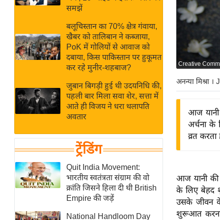
बजट
Hindi
समझें
खेल
News
बलूचिस्तान का 70% क्षेत्र गंवाया,
क्रिकेट
खैबर को तालिबान ने कब्जाया,
Hindi
IPL
PoK में गोलियों से आवाज को
दबाया, किस पाकिस्तान पर हुकूमत
Videos
2026
Creative Comm
कर रहे मुनीर-शहबाज?
क्राइम
अनन्या मिश्रा
। 
जुबान बिगड़ी हुई थी उदयनिधि की,
ई-पेपर
पहली बार मिला सवा शेर, सत्ता में
मिसाल बेमिसाल
आते ही विजय ने धरा थलापति
आज यानी 
अवतार
शख्सियत
अर्चना के
यंग इंडिया
व्रत करता 
ट्रेंडिंग
साहित्य जगत
ऑटो वर्ल्ड
Quit India Movement:
भारतीय स्वतंत्रता संग्राम की वो
आज यानी की 2
न्यूज ब्रीफ
क्रांति जिसने हिला दी थी British
के लिए बेहद श
मनोरंजन जगत
Empire की जड़ें
उसके जीवन के
बॉलीवुड
शुरूआत करना च
National Handloom Day