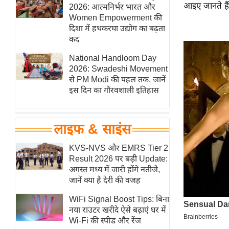
आइए जानते हैं 
हॉलीवुड
2026: आत्मनिर्भर भारत और
Women Empowerment की
फिल्म समीक्षा
दिशा में हथकरघा उद्योग का बढ़ता
Breaking
कद
News
National Handloom Day
लाइफस्टाइल
2026: Swadeshi Movement
से PM Modi की पहल तक, जानें
टेक्नॉलॉजी
इस दिन का गौरवशाली इतिहास
ब्यूटी/फैशन
घरेलू नुस्खे
लाइफ & साइंस
पर्यटन स्थल
फिटनेस मंत्रा
KVS-NVS और EMRS Tier 2
Result 2026 पर बड़ी Update:
रिलेशनशिप
अगस्त मध्य में जारी होंगे नतीजे,
राजनीति
जानें क्या है देरी की वजह
विश्लेषण
WiFi Signal Boost Tips: बिना
समसामयिक
नया राउटर खरीदे ऐसे बढ़ाएं घर में
Wi-Fi की स्पीड और रेंज
मातृभूमि