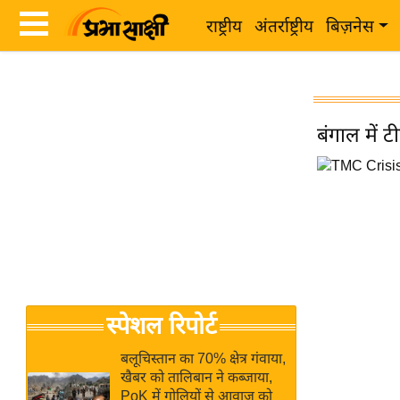
राष्ट्रीय
अंतर्राष्ट्रीय
बिज़नेस
Latest
ता
News
ज़ा
in
बंगाल में 
ख
Hindi
ब
र
Hindi
राष्ट्रीय
News
अंतर्राष्ट्रीय
Live
बिज़नेस
उद्योग
Breaking
स्पेशल रिपोर्ट
जगत
News in
विशेषज्ञ
Hindi
बलूचिस्तान का 70% क्षेत्र गंवाया,
राय
खैबर को तालिबान ने कब्जाया,
PoK में गोलियों से आवाज को