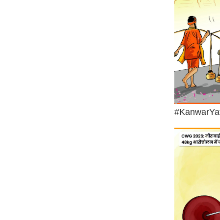
Code Of Ethics
RSS
Our Team
Expert Panel
Loksabhachunav
Android App
#KanwarYa