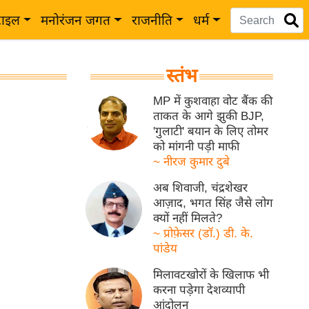
टाइल
मनोरंजन जगत
राजनीति
धर्म
स्तंभ
MP में कुशवाहा वोट बैंक की
ताकत के आगे झुकी BJP,
'गुलाटी' बयान के लिए तोमर
को मांगनी पड़ी माफी
~ नीरज कुमार दुबे
अब शिवाजी, चंद्रशेखर
आज़ाद, भगत सिंह जैसे लोग
क्यों नहीं मिलते?
~ प्रोफ़ेसर (डॉ.) डी. के.
पांडेय
मिलावटखोरों के खिलाफ भी
करना पड़ेगा देशव्यापी
आंदोलन