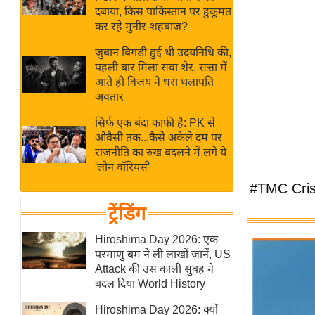
बजट
Hindi
दबाया, किस पाकिस्तान पर हुकूमत
खेल
News
कर रहे मुनीर-शहबाज?
क्रिकेट
जुबान बिगड़ी हुई थी उदयनिधि की,
Hindi
IPL
पहली बार मिला सवा शेर, सत्ता में
आते ही विजय ने धरा थलापति
Videos
2026
अवतार
क्राइम
सिर्फ एक बंदा काफ़ी है: PK से
ई-पेपर
ओवैसी तक...कैसे अकेले दम पर
मिसाल बेमिसाल
राजनीति का रुख बदलने में लगे ये
'लोन वॉरियर्स'
शख्सियत
#TMC Cris
यंग इंडिया
ट्रेंडिंग
साहित्य जगत
ऑटो वर्ल्ड
Hiroshima Day 2026: एक
परमाणु बम ने ली लाखों जानें, US
न्यूज ब्रीफ
Attack की उस काली सुबह ने
मनोरंजन जगत
बदल दिया World History
बॉलीवुड
Hiroshima Day 2026: क्यों