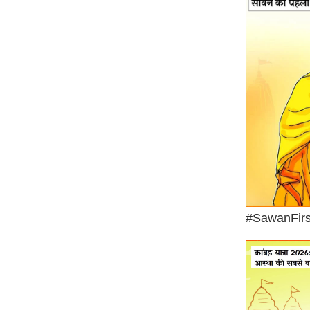
ऑडियो
इंफ़ोग्राफ़िक
राज्यों से
शहरों से
वेब स्टोरी
कार्टून
Short
Videos
iOS App
About us
#SawanFir
Contact Editor
Advertise
Privacy Policy
Grievance
Redressal