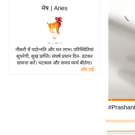
विश्लेषण
मेष | Aries
ट्रेंडिंग
Q
u
i
c
नौकरी में पदोन्नति और धन लाभ। परिस्थितियां
सुधरेगी, सुख प्राप्ति। संघर्ष प्रधान दिन- डटकर
k
सामना करें। भटकाव और समय व्यर्थ बीतेगा।
L
और पढ़ें
i
n
k
s
विधानसभा
#Prashant
चुनाव
फोटो
वीडियो