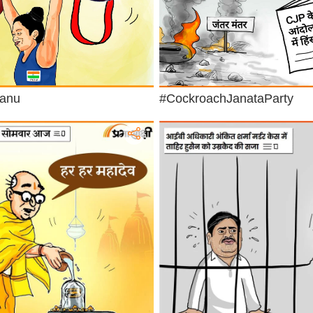
hanu
#CockroachJanataParty