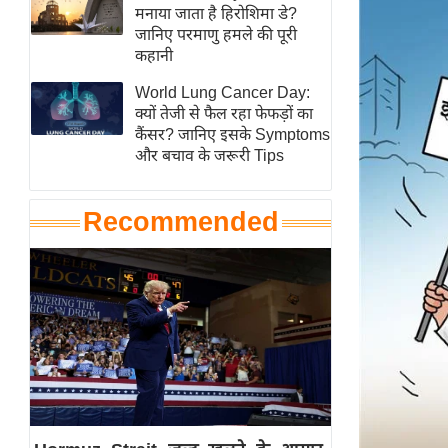
हॉलीवुड
मनाया जाता है हिरोशिमा डे?
जानिए परमाणु हमले की पूरी
फिल्म समीक्षा
कहानी
Breaking
World Lung Cancer Day:
News
क्यों तेजी से फैल रहा फेफड़ों का
लाइफस्टाइल
कैंसर? जानिए इसके Symptoms
और बचाव के जरूरी Tips
टेक्नॉलॉजी
ब्यूटी/फैशन
Recommended
घरेलू नुस्खे
पर्यटन स्थल
फिटनेस मंत्रा
रिलेशनशिप
राजनीति
विश्लेषण
समसामयिक
मातृभूमि