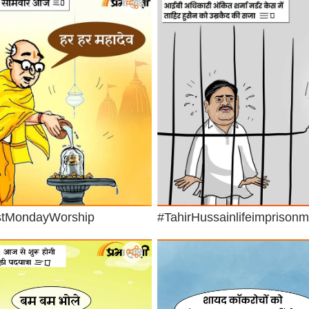
stMondayWorship
#TahirHussainlifeimprisonm