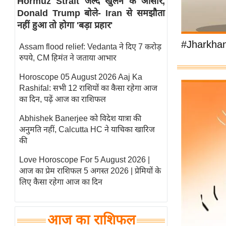
Hormuz Strait जल्द खुलने के आसार,
Donald Trump बोले- Iran से समझौता
स्तंभ
नहीं हुआ तो होगा 'बड़ा प्रहार'
एम.
आर.
#Jharkhan
Assam flood relief: Vedanta ने दिए 7 करोड़
आई.
रुपये, CM हिमंत ने जताया आभार
चाय पर
Horoscope 05 August 2026 Aaj Ka
समीक्षा
Rashifal: सभी 12 राशियों का कैसा रहेगा आज
धर्म
का दिन, पढ़ें आज का राशिफल
ज्योतिष
Abhishek Banerjee को विदेश यात्रा की
अनुमति नहीं, Calcutta HC ने याचिका खारिज
प्रभु
की
महिमा/
धर्मस्थल
Love Horoscope For 5 August 2026 |
आज का प्रेम राशिफल 5 अगस्त 2026 | प्रेमियों के
व्रत
लिए कैसा रहेगा आज का दिन
त्योहार
राशिफल
विशेष
आज का राशिफल